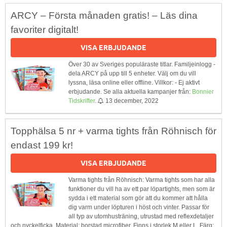
ARCY – Första månaden gratis! – Läs dina
favoriter digitalt!
VISA ERBJUDANDE
Över 30 av Sveriges populäraste titlar. Familjeinlogg -
dela ARCY på upp till 5 enheter. Välj om du vill
lyssna, läsa online eller offline. Villkor: - Ej aktivt
erbjudande. Se alla aktuella kampanjer från:
Bonnier
Tidskrifter
.
13 december, 2022
Topphälsa 5 nr + varma tights från Röhnisch för
endast 199 kr!
VISA ERBJUDANDE
Varma tights från Röhnisch: Varma tights som har alla
funktioner du vill ha av ett par löpartights, men som är
sydda i ett material som gör att du kommer att hålla
dig varm under löpturen i höst och vinter. Passar för
all typ av utomhusträning, utrustad med reflexdetaljer
och nyckelficka. Material: borstad microfiber. Finns i storlek M eller L. Färg: