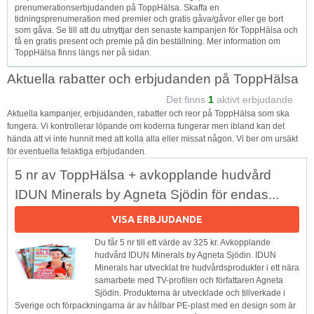
prenumerationserbjudanden på ToppHälsa. Skaffa en
tidningsprenumeration med premier och gratis gåva/gåvor eller ge bort
som gåva. Se till att du utnyttjar den senaste kampanjen för ToppHälsa och
få en gratis present och premie på din beställning. Mer information om
ToppHälsa finns längs ner på sidan.
Aktuella rabatter och erbjudanden på ToppHälsa
Det finns
1
aktivt erbjudande
Aktuella kampanjer, erbjudanden, rabatter och reor på ToppHälsa som ska
fungera. Vi kontrollerar löpande om koderna fungerar men ibland kan det
hända att vi inte hunnit med att kolla alla eller missat någon. Vi ber om ursäkt
för eventuella felaktiga erbjudanden.
5 nr av ToppHälsa + avkopplande hudvård
IDUN Minerals by Agneta Sjödin för endas...
VISA ERBJUDANDE
Du får 5 nr till ett värde av 325 kr. Avkopplande
hudvård IDUN Minerals by Agneta Sjödin. IDUN
Minerals har utvecklat tre hudvårdsprodukter i ett nära
samarbete med TV-profilen och författaren Agneta
Sjödin. Produkterna är utvecklade och tillverkade i
Sverige och förpackningarna är av hållbar PE-plast med en design som är