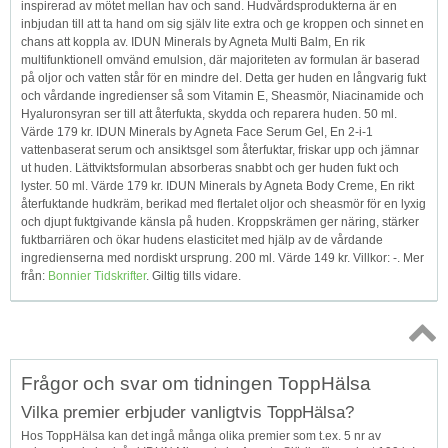
inspirerad av mötet mellan hav och sand. Hudvårdsprodukterna är en
inbjudan till att ta hand om sig själv lite extra och ge kroppen och sinnet en
chans att koppla av. IDUN Minerals by Agneta Multi Balm, En rik
multifunktionell omvänd emulsion, där majoriteten av formulan är baserad
på oljor och vatten står för en mindre del. Detta ger huden en långvarig fukt
och vårdande ingredienser så som Vitamin E, Sheasmör, Niacinamide och
Hyaluronsyran ser till att återfukta, skydda och reparera huden. 50 ml.
Värde 179 kr. IDUN Minerals by Agneta Face Serum Gel, En 2-i-1
vattenbaserat serum och ansiktsgel som återfuktar, friskar upp och jämnar
ut huden. Lättviktsformulan absorberas snabbt och ger huden fukt och
lyster. 50 ml. Värde 179 kr. IDUN Minerals by Agneta Body Creme, En rikt
återfuktande hudkräm, berikad med flertalet oljor och sheasmör för en lyxig
och djupt fuktgivande känsla på huden. Kroppskrämen ger näring, stärker
fuktbarriären och ökar hudens elasticitet med hjälp av de vårdande
ingredienserna med nordiskt ursprung. 200 ml. Värde 149 kr. Villkor: -. Mer
från:
Bonnier Tidskrifter
. Giltig tills vidare.
Topp
Frågor och svar om tidningen ToppHälsa
↑
Vilka premier erbjuder vanligtvis ToppHälsa?
Hos ToppHälsa kan det ingå många olika premier som t.ex. 5 nr av