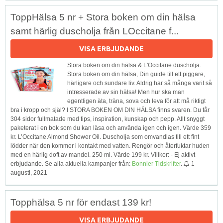
ToppHälsa 5 nr + Stora boken om din hälsa
samt härlig duscholja från LOccitane f...
VISA ERBJUDANDE
Stora boken om din hälsa & L'Occitane duscholja.
Stora boken om din hälsa, Din guide till ett piggare,
härligare och sundare liv. Aldrig har så många varit så
intresserade av sin hälsa! Men hur ska man
egentligen äta, träna, sova och leva för att må riktigt
bra i kropp och själ? I STORA BOKEN OM DIN HÄLSA finns svaren. Du får
304 sidor fullmatade med tips, inspiration, kunskap och pepp. Allt snyggt
paketerat i en bok som du kan läsa och använda igen och igen. Värde 359
kr. L’Occitane Almond Shower Oil. Duscholja som omvandlas till ett fint
lödder när den kommer i kontakt med vatten. Rengör och återfuktar huden
med en härlig doft av mandel. 250 ml. Värde 199 kr. Villkor: - Ej aktivt
erbjudande. Se alla aktuella kampanjer från:
Bonnier Tidskrifter
.
1
augusti, 2021
Topphälsa 5 nr för endast 139 kr!
VISA ERBJUDANDE