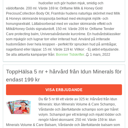
hudceller och gör huden mjuk, smidig och
väldoftande. 200 ml. Värde 169 kr. Oriflame Milk & Honey Gold
PreciousCollection Body Oil, Framhäv hudens naturliga skönhet med Milk
& Honeys skimrande kroppsolja berikad med ekologisk mjölk- och
honungsextrakt. Lättabsorberad med en vacker skimrande effekt och
Milk&Honey Golds signaturdoft. 150 ml. Värde 209 kr. Oriflame Tender
Care protecting balm, Universalvårdande kurcréme. En hudvårdsklassiker
som mjukgör och lugnar torr eller irriterad hud. Använd på irriterade
hudområden över hela kroppen - perfekt för sprucken hud på armbågar,
nagelband eller läppar. 15 ml. Värde 119 kr. Villkor: - Ej aktivt erbjudande.
Se alla aktuella kampanjer från:
Bonnier Tidskrifter
.
1 mars, 2022
ToppHälsa 5 nr + hårvård från Idun Minerals för
endast 199 kr
VISA ERBJUDANDE
Du får 5 nr till ett värde av 325 kr. Hårvård från Idun
Minerals: Idun Minerals Volume & Care Schampo,
Vårdande och återfuktande schampo som ger håret
volym. Schampot ger ett krämigt och mjukt lödder och
rengör håret skonsamt. 250 ml. Värde 159 kr. Idun
Minerals Volume & Care Balsam, Vårdande och återfuktande balsam som