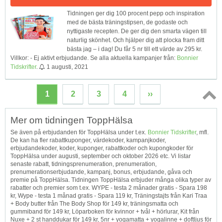
Tidningen ger dig 100 procent pepp och inspiration
med de bästa träningstipsen, de godaste och
nyttigaste recepten. De ger dig den smarta vägen till
naturlig skönhet. Och hjälper dig att plocka fram ditt
bästa jag – i dag! Du får 5 nr till ett värde av 295 kr.
Villkor: - Ej aktivt erbjudande. Se alla aktuella kampanjer från:
Bonnier
Tidskrifter
.
1 augusti, 2021
1
2
3
4
››
Topp
Mer om tidningen ToppHälsa
↑
Se även på erbjudanden för ToppHälsa under t.ex.
Bonnier Tidskrifter
, mfl.
De kan ha fler rabattkuponger, värdekoder, kampanjkoder,
erbjudandekoder, koder, kuponger, rabattkoder och kupongkoder för
ToppHälsa under augusti, september och oktober 2026 etc. Vi listar
senaste rabatt, tidningsprenumeration, prenumeration,
prenumerationserbjudande, kampanj, bonus, erbjudande, gåva och
premie på ToppHälsa. Tidningen ToppHälsa erbjuder många olika typer av
rabatter och premier som t.ex. WYPE - testa 2 månader gratis - Spara 198
kr, Wype - testa 1 månad gratis - Spara 119 kr, Träningstajts från Kari Traa
+ Body butter från The Body Shop för 149 kr, träningsmatta och
gummiband för 149 kr, Löparboken för kvinnor + tvål + hörlurar, Kit från
Nuxe + 2 st handdukar för 149 kr, 5nr + yogamatta + yogalinne + doftljus för