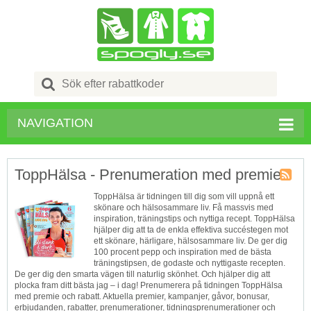
Search
for:
NAVIGATION
ToppHälsa - Prenumeration med premie
Kupong
ToppHälsa är tidningen till dig som vill uppnå ett
Tagg
skönare och hälsosammare liv. Få massvis med
RSS
inspiration, träningstips och nyttiga recept. ToppHälsa
hjälper dig att ta de enkla effektiva succéstegen mot
ett skönare, härligare, hälsosammare liv. De ger dig
100 procent pepp och inspiration med de bästa
träningstipsen, de godaste och nyttigaste recepten.
De ger dig den smarta vägen till naturlig skönhet. Och hjälper dig att
plocka fram ditt bästa jag – i dag! Prenumerera på tidningen ToppHälsa
med premie och rabatt. Aktuella premier, kampanjer, gåvor, bonusar,
erbjudanden, rabatter, prenumerationer, tidningsprenumerationer och