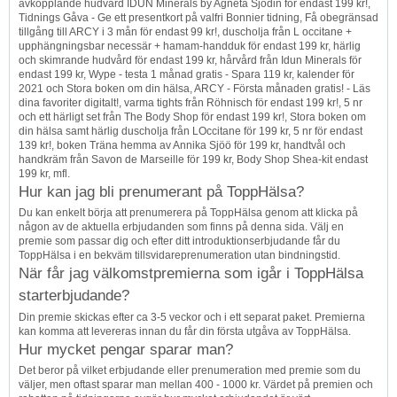
avkopplande hudvård IDUN Minerals by Agneta Sjödin för endast 199 kr!,
Tidnings Gåva - Ge ett presentkort på valfri Bonnier tidning, Få obegränsad
tillgång till ARCY i 3 mån för endast 99 kr!, duscholja från L occitane +
upphängningsbar necessär + hamam-handduk för endast 199 kr, härlig
och skimrande hudvård för endast 199 kr, hårvård från Idun Minerals för
endast 199 kr, Wype - testa 1 månad gratis - Spara 119 kr, kalender för
2021 och Stora boken om din hälsa, ARCY - Första månaden gratis! - Läs
dina favoriter digitalt!, varma tights från Röhnisch för endast 199 kr!, 5 nr
och ett härligt set från The Body Shop för endast 199 kr!, Stora boken om
din hälsa samt härlig duscholja från LOccitane för 199 kr, 5 nr för endast
139 kr!, boken Träna hemma av Annika Sjöö för 199 kr, handtvål och
handkräm från Savon de Marseille för 199 kr, Body Shop Shea-kit endast
199 kr, mfl.
Hur kan jag bli prenumerant på ToppHälsa?
Du kan enkelt börja att prenumerera på ToppHälsa genom att klicka på
någon av de aktuella erbjudanden som finns på denna sida. Välj en
premie som passar dig och efter ditt introduktionserbjudande får du
ToppHälsa i en bekväm tillsvidareprenumeration utan bindningstid.
När får jag välkomstpremierna som igår i ToppHälsa
starterbjudande?
Din premie skickas efter ca 3-5 veckor och i ett separat paket. Premierna
kan komma att levereras innan du får din första utgåva av ToppHälsa.
Hur mycket pengar sparar man?
Det beror på vilket erbjudande eller prenumeration med premie som du
väljer, men oftast sparar man mellan 400 - 1000 kr. Värdet på premien och