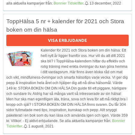
alla aktuella kampanjer från:
Bonnier Tidskrifter
.
13 december, 2022
ToppHälsa 5 nr + kalender för 2021 och Stora
boken om din hälsa
VISA ERBJUDANDE
Kalender för 2021 och Stora boken om din hälsa: Ett
helt nytt år ligger framför oss. Hur vill du att ditt 2021
ska bli? I ToppHälsa-kalendern hittar du effektiv och
rolig träning med enkla övningar du kan göra hemma
i ditt vardagsrum. Här finns även kloka råd om mat
och vikt, mindfulness-övningar och smarta hälsotips varje vecka. Vi ger dig
pepp & inspiration hela året och hjälper dig att nå dina hälsomål. Värde
149 kr. STORA BOKEN OM DIN HÄLSA Din guide till ett piggare, härligare
och sundare liv. Aldrig har så många varit så intresserade av sin hälsa!
Men hur ska man egentligen äta, träna, sova och leva för att må riktigt bra i
kropp och själ? I STORA BOKEN OM DIN HÄLSA finns svaren. Du får 304
sidor fullmatade med tips, inspiration, kunskap och pepp. Allt snyggt
paketerat i en bok som du kan läsa och använda igen och igen. Värde 359
kr. Villkor: - Ej aktivt erbjudande. Se alla aktuella kampanjer från:
Bonnier
Tidskrifter
.
1 augusti, 2021