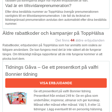
rabatten på tidningarna avgör hur mycket erbjudandet är värt.
Vad är en tillsvidareprenumeration?
Efter dina beställda nummer av ToppHälsa övergår prenumerationen
vanligtvis till en tillsvidareprenumeration. I de fall du tecknat en
tidsbegränsad prenumeration avslutas den automatiskt efter dina beställda
nummer.
Äldre rabattkoder och kampanjer på ToppHälsa
Det finns
44
äldre erbjudanden
Rabattkoder, erbjudanden på ToppHälsa som har anmälts som osäkra av
tidigare användare. De kan fungera med det är inte säkert att de fungerar
längre. Om tillräckligt många rapporterar att de inte fungerar kommer vi att
plocka bort dem.
Tidnings Gåva – Ge ett presentkort på valfri
Bonnier tidning
VISA ERBJUDANDE
Ge ett presentkort på valfri Bonnier tidning.
Presentkort från endast 249 kr. Ge en gåva som
underhåller, inspirerar, utmanar och ger kunskap.
Månad efter månad efter månad. Välj 5, 8 eller 11
tidningar. Lägg eventuellt till en personlig hälsning.