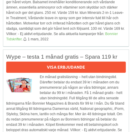
ger håret volym. Balsamet innehåller konditionerande och vårdande
ämnen, essentiella aminosyror och vitaminer som skyddar och stärker
håret och ger det glans. 250 ml. Värde 159 kr. Idun Minerals 2-in-1 Leave-
in Treatment, Vårdande leave-in spray som ger intensiv fukt till hår och
hårbotten. Motverkar torr och irriterad hårbotten och ger håret glans och
stadga, samtidigt som det gör håret lent och följsamt. 100 ml. Värde 169 kr.
Villkor: - Ej aktivt erbjudande. Se alla aktuella kampanjer från:
Bonnier
Tidskrifter
.
1 mars, 2022
Wype – testa 1 månad gratis – Spara 119 kr
VISA ERBJUDANDE
En månad gratisläsning – helt utan bindningstid.
Därefter betalar du endast 39 kr i månaden om du
prenumererar på någon av våra tidningar, annars
betalar du 99 kr i månaden. Få 1 månad gratis - helt
utan bindningstid. Full tillgång till de allra senaste
tidningarna från Bonnier Magazines & Brands för 99 kr / mån. Du får bland
annat tillgång till tidningarna Damernas värld, National geographic, iForm,
Styleby, Sköna hem, lantliv och många fler. Mer än 48 tidningar totalt. Om
du redan prenumererar på någon av Bonniers tidningar så betalar du
endast 39 kr i månaden. Köpet förekommer med ett betalningskort och
beloppet dras automatiskt varje månad. Villkor: - Ej aktivt erbjudande. Se