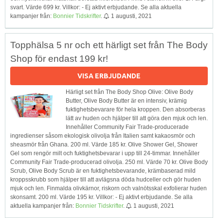
svart. Värde 699 kr. Villkor: - Ej aktivt erbjudande. Se alla aktuella
kampanjer från:
Bonnier Tidskrifter
.
1 augusti, 2021
Topphälsa 5 nr och ett härligt set från The Body
Shop för endast 199 kr!
VISA ERBJUDANDE
Härligt set från The Body Shop Olive: Olive Body
Butter, Olive Body Butter är en intensiv, krämig
fuktighetsbevarare för hela kroppen. Den absorberas
lätt av huden och hjälper till att göra den mjuk och len.
Innehåller Community Fair Trade-producerade
ingredienser såsom ekologisk olivolja från Italien samt kakaosmör och
sheasmör från Ghana. 200 ml. Värde 185 kr. Olive Shower Gel, Shower
Gel som rengör milt och fuktighetsbevarar i upp till 24-timmar. Innehåller
Community Fair Trade-producerad olivolja. 250 ml. Värde 70 kr. Olive Body
Scrub, Olive Body Scrub är en fuktighetsbevarande, krämbaserad mild
kroppsskrubb som hjälper till att avlägsna döda hudceller och gör huden
mjuk och len. Finmalda olivkärnor, riskorn och valnötsskal exfolierar huden
skonsamt. 200 ml. Värde 195 kr. Villkor: - Ej aktivt erbjudande. Se alla
aktuella kampanjer från:
Bonnier Tidskrifter
.
1 augusti, 2021