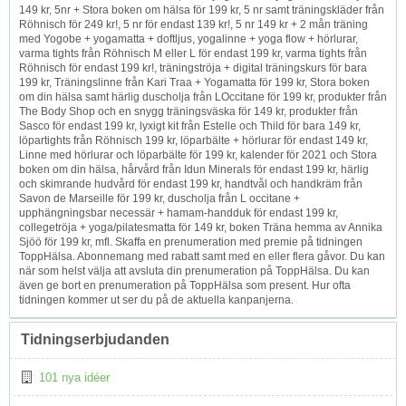
149 kr, 5nr + Stora boken om hälsa för 199 kr, 5 nr samt träningskläder från
Röhnisch för 249 kr!, 5 nr för endast 139 kr!, 5 nr 149 kr + 2 mån träning
med Yogobe + yogamatta + doftljus, yogalinne + yoga flow + hörlurar,
varma tights från Röhnisch M eller L för endast 199 kr, varma tights från
Röhnisch för endast 199 kr!, träningströja + digital träningskurs för bara
199 kr, Träningslinne från Kari Traa + Yogamatta för 199 kr, Stora boken
om din hälsa samt härlig duscholja från LOccitane för 199 kr, produkter från
The Body Shop och en snygg träningsväska för 149 kr, produkter från
Sasco för endast 199 kr, lyxigt kit från Estelle och Thild för bara 149 kr,
löpartights från Röhnisch 199 kr, löparbälte + hörlurar för endast 149 kr,
Linne med hörlurar och löparbälte för 199 kr, kalender för 2021 och Stora
boken om din hälsa, hårvård från Idun Minerals för endast 199 kr, härlig
och skimrande hudvård för endast 199 kr, handtvål och handkräm från
Savon de Marseille för 199 kr, duscholja från L occitane +
upphängningsbar necessär + hamam-handduk för endast 199 kr,
collegetröja + yoga/pilatesmatta för 149 kr, boken Träna hemma av Annika
Sjöö för 199 kr, mfl. Skaffa en prenumeration med premie på tidningen
ToppHälsa. Abonnemang med rabatt samt med en eller flera gåvor. Du kan
när som helst välja att avsluta din prenumeration på ToppHälsa. Du kan
även ge bort en prenumeration på ToppHälsa som present. Hur ofta
tidningen kommer ut ser du på de aktuella kanpanjerna.
Tidningserbjudanden
101 nya idéer