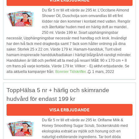
VISA ERBJUDANDE
Du får 5 nr till ett värde av 295 kr. L’Occitane Almond
Shower Oil, Duscholja som omvandlas till ett fint
lödder när den kommer i kontakt med vatten. Rengör
och återfuktar huden med en härlig doft av mandel.
250 ml. Värde 199 kr. Svart upphängningsbar
necessär, Upphängningsbar necessär med handtag och krok. Invändigt
har den två fack med dragkedja samt 7 fack som håller ordning på dina
saker. Storlek 25 x 22 cm. Värde 179 kr. Hamam-handduk, Tunt vävd
hamam-inspirerade handduk/badlakan i härligt blå/grå/vit-randigt mönster.
Handduken är lätt och perfekt att ta med på resan! Mått: 90 x 170 cm + 8
cm frans på varje kortsida. Värde 179 kr. Villkor: - Ej aktivt erbjudande. Se
alla aktuella kampanjer från:
Bonnier Tidskrifter
.
1 mars, 2022
ToppHälsa 5 nr + härlig och skimrande
hudvård för endast 199 kr
VISA ERBJUDANDE
Du får 5 nr till ett värde av 295 kr. Oriflame Milk &
Honey Smoothing Sugar Scrub, Sockerskrubb med
ekologiska extrakt av mjölk och honung och en
naturligt exfolierande ingrediens. Tar bort döda