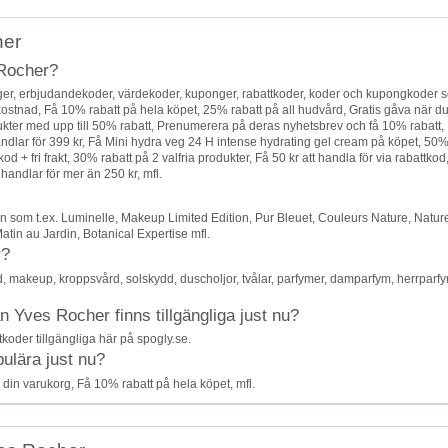
her
 Rocher?
er, erbjudandekoder, värdekoder, kuponger, rabattkoder, koder och kupongkoder 
an kostnad, Få 10% rabatt på hela köpet, 25% rabatt på all hudvård, Gratis gåva när d
ter med upp till 50% rabatt, Prenumerera på deras nyhetsbrev och få 10% rabatt,
andlar för 399 kr, Få Mini hydra veg 24 H intense hydrating gel cream på köpet, 50
d + fri frakt, 30% rabatt på 2 valfria produkter, Få 50 kr att handla för via rabattkod
 handlar för mer än 250 kr, mfl.
som t.ex. Luminelle, Makeup Limited Edition, Pur Bleuet, Couleurs Nature, Nature
tin au Jardin, Botanical Expertise mfl.
r?
 makeup, kroppsvård, solskydd, duscholjor, tvålar, parfymer, damparfym, herrparf
 Yves Rocher finns tillgängliga just nu?
koder tillgängliga här på spogly.se.
ulära just nu?
a din varukorg, Få 10% rabatt på hela köpet, mfl.