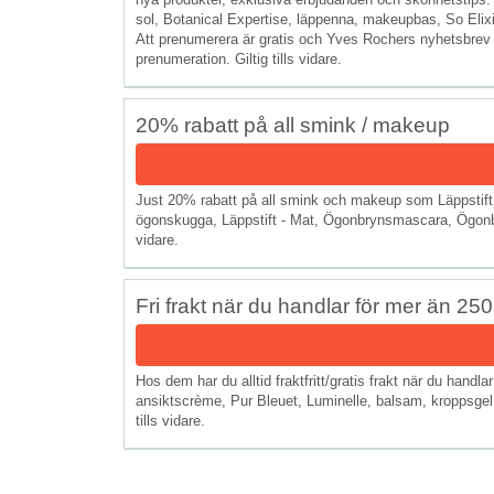
sol, Botanical Expertise, läppenna, makeupbas, So Elixi
Att prenumerera är gratis och Yves Rochers nyhetsbrev s
prenumeration. Giltig tills vidare.
20% rabatt på all smink / makeup
Just 20% rabatt på all smink och makeup som Läppstift, 
ögonskugga, Läppstift - Mat, Ögonbrynsmascara, Ögonbry
vidare.
Fri frakt när du handlar för mer än 250
Hos dem har du alltid fraktfritt/gratis frakt när du hand
ansiktscrème, Pur Bleuet, Luminelle, balsam, kroppsgel,
tills vidare.