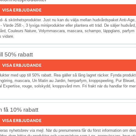
VISA ERBJUDANDE
rd- & skönhetsprodukter. Just nu kan du välja mellan hudvårdspaket Anti-Age,
Värde 258:-, 3 lyxiga miniprodukter eller plantera ett träd. De säljer hudvård,
svård, Couleurs Nature, Volymmascara, mascara, schampo, läppglans, parfym
s vidare.
l 50% rabatt
VISA ERBJUDANDE
kter med upp till 50% rabatt. Rea gäller så lång lagret räcker. Fynda produkt
göring, mascara, Un Matin au Jardin, herrparfym, kroppspeeling, Pur Bleuet,
l Expertise, rouge, solskydd, kroppsvård mm. Fri frakt när du handlar för mer
 få 10% rabatt
VISA ERBJUDANDE
deras nyhetsbrev via mejl. När du prenumerera får du först information om der
 Hos dem hittar du produkter och varumärken som t.ex. pennvässare, brun-ut