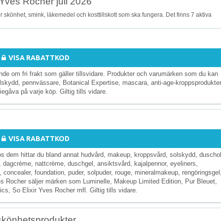
 Yves Rocher juli 2026
 skönhet, smink, läkemedel och kosttillskott som ska fungera. Det finns 7 aktiva
VISA RABATTKOD
udande om fri frakt som gäller tillsvidare. Produkter och varumärken som du kan
lskydd, pennvässare, Botanical Expertise, mascara, anti-age-kroppsprodukter
åva på varje köp. Giltig tills vidare.
VISA RABATTKOD
s dem hittar du bland annat hudvård, makeup, kroppsvård, solskydd, duschol
, dagcrème, nattcrème, duschgel, ansiktsvård, kajalpennor, eyeliners,
oncealer, foundation, puder, solpuder, rouge, mineralmakeup, rengöringsgel
s Rocher säljer märken som Luminelle, Makeup Limited Edition, Pur Bleuet,
, So Elixir Yves Rocher mfl. Giltig tills vidare.
 skönhetsprodukter