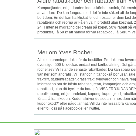
Äldre rabattkoder och rabatter från Y
Kampanjkoder, erbjudanden inom skönhet, smink, läkemedel 
användare. De kan fungera med det är inte säkert att de fung
bort dem. En del kan ha klickat fel och röstat ner dem fast
rabatterna och reorna är Få en valfri produkt utan kostnad, 2
24 H intense hydrating gel cream på köpet, 50% rabatt på valf
produkter, Få 50 kr att handla för via rabattkod, Få Serum Veg
Mer om Yves Rocher
Alltid en premieprodukt när du beställer. Produkterna leverer
överstiger 500 kr skickas endast mot kortbetalning. Det går ä
rocher.se? Vi listar de senaste rabattkoder. Du kan spara pen
tjänster som är gratis. Vi listar och hittar också bonusar, sale,
fraktfritt, studentrabatter, gratis frakt, fyndvaror och halva 
information om de bästa rabatten, rean, kampanjen och erbj
rabattkod, utan då trycker du bara på ’VISA ERBJUDANDE/KAM
rabattkupong, erbjudandekod, kupong, kupongkod, rabattko
för att få fram koden. Koden skriver du sedan in hos dem när 
kupongkod?’ eller något annat. Vill du inte missa bra kampan
eller följ oss på Facebook eller Twitter.