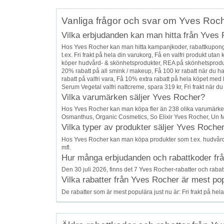
Vanliga frågor och svar om Yves Roc
Vilka erbjudanden kan man hitta från Yves
Hos Yves Rocher kan man hitta kampanjkoder, rabattkupong
t.ex. Fri frakt på hela din varukorg, Få en valfri produkt ut
köper hudvård- & skönhetsprodukter, REA på skönhetsproduk
20% rabatt på all smink / makeup, Få 100 kr rabatt när du h
rabatt på valfri vara, Få 10% extra rabatt på hela köpet med ko
Serum Vegetal valfri nattcreme, spara 319 kr, Fri frakt när du
Vilka varumärken säljer Yves Rocher?
Hos Yves Rocher kan man köpa fler än 238 olika varumärken 
Osmanthus, Organic Cosmetics, So Elixir Yves Rocher, Un Ma
Vilka typer av produkter säljer Yves Roche
Hos Yves Rocher kan man köpa produkter som t.ex. hudvård,
mfl.
Hur många erbjudanden och rabattkoder från
Den 30 juli 2026, finns det 7 Yves Rocher-rabatter och rabatt
Vilka rabatter från Yves Rocher är mest pop
De rabatter som är mest populära just nu är: Fri frakt på hel