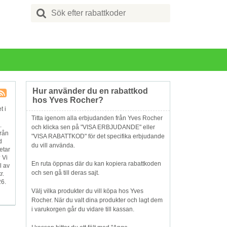
Search
for:
Hur använder du en rabattkod
hos Yves Rocher?
Butik
t i
RSS
Titta igenom alla erbjudanden från Yves Rocher
.
och klicka sen på "VISA ERBJUDANDE" eller
från
"VISA RABATTKOD" för det specifika erbjudande
d
du vill använda.
etar
 Vi
En ruta öppnas där du kan kopiera rabattkoden
l av
och sen gå till deras sajt.
r.
26.
Välj vilka produkter du vill köpa hos Yves
Rocher. När du valt dina produkter och lagt dem
i varukorgen går du vidare till kassan.