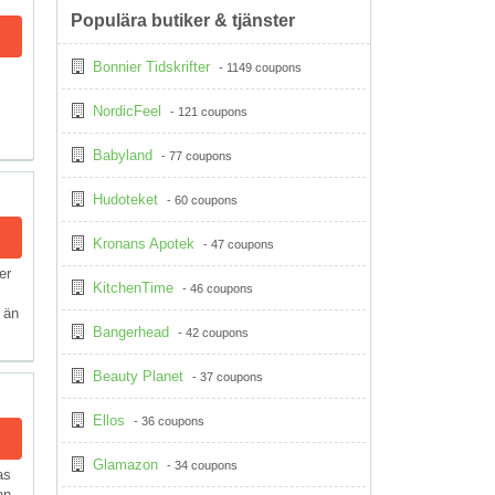
Populära butiker & tjänster
Bonnier Tidskrifter
- 1149 coupons
NordicFeel
- 121 coupons
Babyland
- 77 coupons
Hudoteket
- 60 coupons
Kronans Apotek
- 47 coupons
er
KitchenTime
- 46 coupons
 än
Bangerhead
- 42 coupons
Beauty Planet
- 37 coupons
Ellos
- 36 coupons
Glamazon
- 34 coupons
as
an-