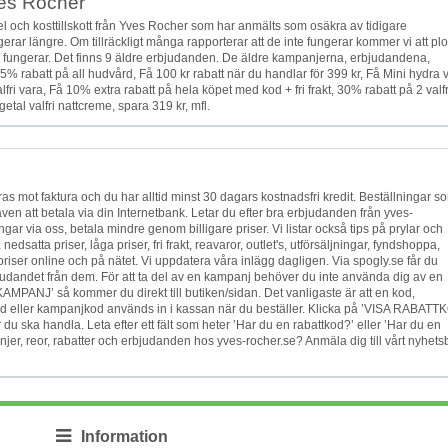
ves Rocher
och kosttillskott från Yves Rocher som har anmälts som osäkra av tidigare
erar längre. Om tillräckligt många rapporterar att de inte fungerar kommer vi att pl
 de fungerar. Det finns 9 äldre erbjudanden. De äldre kampanjerna, erbjudandena,
5% rabatt på all hudvård, Få 100 kr rabatt när du handlar för 399 kr, Få Mini hydra 
ri vara, Få 10% extra rabatt på hela köpet med kod + fri frakt, 30% rabatt på 2 valf
etal valfri nattcreme, spara 319 kr, mfl.
as mot faktura och du har alltid minst 30 dagars kostnadsfri kredit. Beställningar s
ven att betala via din Internetbank. Letar du efter bra erbjudanden från yves-
gar via oss, betala mindre genom billigare priser. Vi listar också tips på prylar och
 nedsatta priser, låga priser, fri frakt, reavaror, outlet's, utförsäljningar, fyndshoppa,
reapriser online och på nätet. Vi uppdatera våra inlägg dagligen. Via spogly.se får du
udandet från dem. För att ta del av en kampanj behöver du inte använda dig av en
PANJ’ så kommer du direkt till butiken/sidan. Det vanligaste är att en kod,
d eller kampanjkod används in i kassan när du beställer. Klicka på ’VISA RABATT
du ska handla. Leta efter ett fält som heter ’Har du en rabattkod?’ eller ’Har du en
jer, reor, rabatter och erbjudanden hos yves-rocher.se? Anmäla dig till vårt nyhets
Information