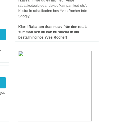
I kassan hittar du ett fält med "Ange
rabattkod/erbjudandekod/kampanjkod etc".
Klistra in rabattkoden hos Yves Rocher från
Spogly.
Klart! Rabatten dras nu av från den totala
summan och du kan nu skicka in din
beställning hos Yves Rocher!
,
jor,
,