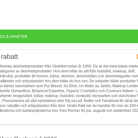
GG & NYHETER
rabatt
llverka skönhetsprodukter från Växtriket redan år 1959. De är det mest köpta märke
a kategorier av skönhetsprodukter. Hos dem hittar du allt från hudvård, makeup, doft,
hårvård, produkter till honom, hälsa, skönhet, skönhetstips och skönhetsguider mm
battkoder och erbjudanden hos dem hittar du hos oss. De erbjuder både produkter 
rån kända varumärken som Pur Bleuet, So Elixir, Un Matin au Jardin, Makeup Limite
aturelle Osmanthus, Botanical Expertise, Organic Cosmetics och Couleurs Nature. L
arfymer, kroppsvård, tvålar, makeup, hudvård, solskydd, herrparfym och duscholjor?
m. Prenumerera på vårt nyhetsbrev eller följ oss på Twitter och Facebook för att ta de
eor, rabatter och erbjudanden från dem. Gratis frakt när du handlar för mer än 250 k
attkoderna och kampanjkoderna hos Yves Rocher för juli, augusti och september 20