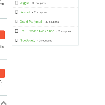
Wiggle
- 33 coupons
mfl.
Skistart
- 32 coupons
Grand Parfymeri
- 32 coupons
EMP Sweden Rock Shop
- 31 coupons
NiceBeauty
- 28 coupons
lls
e,
ig