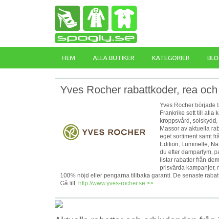
HEM
ALLA BUTIKER
KATEGORIER
BLO
Yves Rocher rabattkoder, rea och 
Yves Rocher började ti
Frankrike sett till all
kroppsvård, solskydd, 
Massor av aktuella ra
eget sortiment samt f
Edition, Luminelle, N
du efter damparfym, p
listar rabatter från de
prisvärda kampanjer, r
100% nöjd eller pengarna tillbaka garanti. De senaste rab
Gå till:
http://www.yves-rocher.se >>