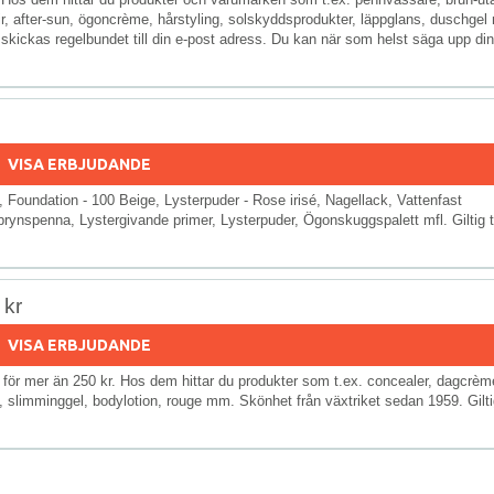
r, after-sun, ögoncrème, hårstyling, solskyddsprodukter, läppglans, duschgel 
kickas regelbundet till din e-post adress. Du kan när som helst säga upp din
VISA ERBJUDANDE
Foundation - 100 Beige, Lysterpuder - Rose irisé, Nagellack, Vattenfast
nspenna, Lystergivande primer, Lysterpuder, Ögonskuggspalett mfl. Giltig ti
 kr
VISA ERBJUDANDE
lar för mer än 250 kr. Hos dem hittar du produkter som t.ex. concealer, dagcrèm
 slimminggel, bodylotion, rouge mm. Skönhet från växtriket sedan 1959. Gilt