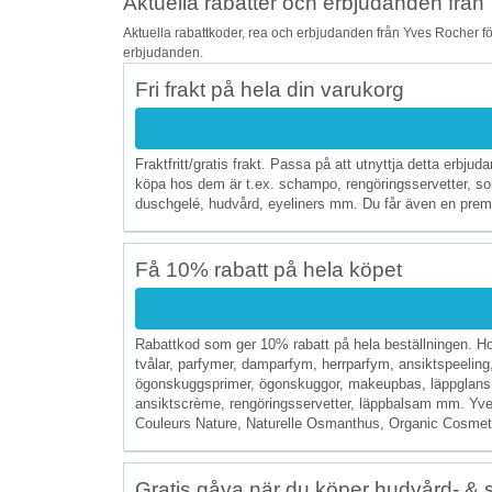
Aktuella rabatter och erbjudanden från
Aktuella rabattkoder, rea och erbjudanden från Yves Rocher för
erbjudanden.
Fri frakt på hela din varukorg
Fraktfritt/gratis frakt. Passa på att utnyttja detta erbj
köpa hos dem är t.ex. schampo, rengöringsservetter, so
duschgelé, hudvård, eyeliners mm. Du får även en premieg
Få 10% rabatt på hela köpet
Rabattkod som ger 10% rabatt på hela beställningen. Ho
tvålar, parfymer, damparfym, herrparfym, ansiktspeeling
ögonskuggsprimer, ögonskuggor, makeupbas, läppglans, c
ansiktscrème, rengöringsservetter, läppbalsam mm. Yve
Couleurs Nature, Naturelle Osmanthus, Organic Cosmetics
Gratis gåva när du köper hudvård- &