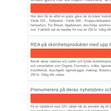
Hos dem får du alltid en gratis gåva när du köper hudvå
Värde 319:-, Doftpaket - Värde 349:-, Kroppsvårdspaket - 
herrparfym, Pur Bleuet, läppbalsam, duscholja, ansikt
mm. Fraktfritt när du handlar för mer än 250 kr. Giltig till
REA på skönhetsprodukter med upp til
Besök deras sale/rea och outlet och fynda skönhetsprodu
och varumärken som Organic Cosmetics, tvålar, ögonren
kosttillskott, duschgelé, ögonskuggor, makeup, Botanica
250 kr. Giltig tills vidare.
Prenumerera på deras nyhetsbrev och
Få en rabattkod med 10% rabatt när du anmäler dig till 
nya produkter, exklusiva erbjudanden och skönhetstips.