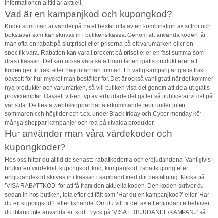
informationen alltid är aktuell.
Vad är en kampanjkod och kupongkod?
Koder som man använder på nätet består ofta av en kombination av siffror och
bokstäver som kan skrivas in i butikens kassa. Genom att använda koden får
man ofta en rabatt på slutpriset eller priserna på ett varumärken eller en
specifik vara. Rabatten kan vara i procent på priset eller en fast summa som
dras i kassan. Det kan också vara så att man får en gratis produkt eller att
koden ger fri frakt eller någon annan förmån. En valig kampanj är gratis frakt
oavsett för hur mycket man beställer för. Det är också vanligt att när det kommer
nya produkter och varumärken, så vill butiken visa det genom att dela ut gratis
provexemplar. Oavsett vilken typ av erbjudade det gäller så publicerar vi det på
vår sida. De flesta webbshoppar har återkommande reor under julen,
sommaren och högtider och t.ex. under Black friday och Cyber monday kör
många shoppar kampanjer och rea på utvalda produkter.
Hur använder man våra värdekoder och
kupongkoder?
Hos oss hittar du alltid de senaste rabattkoderna och erbjudandena. Vanligtvis
brukar en värdekod, kupongkod, kod, kampanjkod, rabattkupong eller
erbjudandekod skrivas in i kassan i samband med din beställning. Klicka på
’VISA RABATTKOD’ för att få fram den aktuella koden. Den koden skriver du
sedan in hos butiken, leta efter ett fält som ’Har du en kampanjkod?’ eller ’Har
du en kupongkod?’ eller liknande. Om du vill ta del av ett erbjudande behöver
du ibland inte använda en kod. Tryck på ’VISA ERBJUDANDE/KAMPANJ’ så