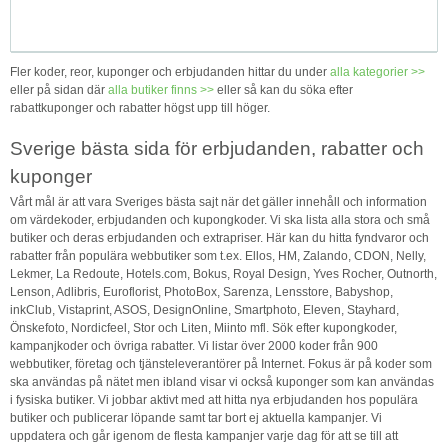
Fler koder, reor, kuponger och erbjudanden hittar du under
alla kategorier >>
eller på sidan där
alla butiker finns >>
eller så kan du söka efter
rabattkuponger och rabatter högst upp till höger.
Sverige bästa sida för erbjudanden, rabatter och
kuponger
Vårt mål är att vara Sveriges bästa sajt när det gäller innehåll och information
om värdekoder, erbjudanden och kupongkoder. Vi ska lista alla stora och små
butiker och deras erbjudanden och extrapriser. Här kan du hitta fyndvaror och
rabatter från populära webbutiker som t.ex. Ellos, HM, Zalando, CDON, Nelly,
Lekmer, La Redoute, Hotels.com, Bokus, Royal Design, Yves Rocher, Outnorth,
Lenson, Adlibris, Euroflorist, PhotoBox, Sarenza, Lensstore, Babyshop,
inkClub, Vistaprint, ASOS, DesignOnline, Smartphoto, Eleven, Stayhard,
Önskefoto, Nordicfeel, Stor och Liten, Miinto mfl. Sök efter kupongkoder,
kampanjkoder och övriga rabatter. Vi listar över 2000 koder från 900
webbutiker, företag och tjänsteleverantörer på Internet. Fokus är på koder som
ska användas på nätet men ibland visar vi också kuponger som kan användas
i fysiska butiker. Vi jobbar aktivt med att hitta nya erbjudanden hos populära
butiker och publicerar löpande samt tar bort ej aktuella kampanjer. Vi
uppdatera och går igenom de flesta kampanjer varje dag för att se till att