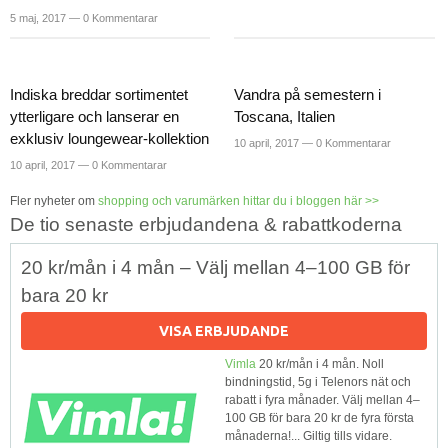
5 maj, 2017 —
0 Kommentarar
Indiska breddar sortimentet
Vandra på semestern i
ytterligare och lanserar en
Toscana, Italien
exklusiv loungewear-kollektion
10 april, 2017 —
0 Kommentarar
10 april, 2017 —
0 Kommentarar
Fler nyheter om
shopping och varumärken hittar du i bloggen här >>
De tio senaste erbjudandena & rabattkoderna
20 kr/mån i 4 mån – Välj mellan 4–100 GB för
bara 20 kr
VISA ERBJUDANDE
Vimla
20 kr/mån i 4 mån. Noll
bindningstid, 5g i Telenors nät och
rabatt i fyra månader. Välj mellan 4–
100 GB för bara 20 kr de fyra första
månaderna!... Giltig tills vidare.