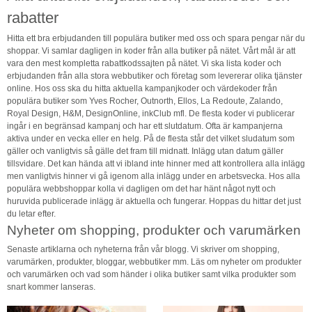
rabatter
Hitta ett bra erbjudanden till populära butiker med oss och spara pengar när du
shoppar. Vi samlar dagligen in koder från alla butiker på nätet. Vårt mål är att
vara den mest kompletta rabattkodssajten på nätet. Vi ska lista koder och
erbjudanden från alla stora webbutiker och företag som levererar olika tjänster
online. Hos oss ska du hitta aktuella kampanjkoder och värdekoder från
populära butiker som Yves Rocher, Outnorth, Ellos, La Redoute, Zalando,
Royal Design, H&M, DesignOnline, inkClub mfl. De flesta koder vi publicerar
ingår i en begränsad kampanj och har ett slutdatum. Ofta är kampanjerna
aktiva under en vecka eller en helg. På de flesta står det vilket sludatum som
gäller och vanligtvis så gälle det fram till midnatt. Inlägg utan datum gäller
tillsvidare. Det kan hända att vi ibland inte hinner med att kontrollera alla inlägg
men vanligtvis hinner vi gå igenom alla inlägg under en arbetsvecka. Hos alla
populära webbshoppar kolla vi dagligen om det har hänt något nytt och
huruvida publicerade inlägg är aktuella och fungerar. Hoppas du hittar det just
du letar efter.
Nyheter om shopping, produkter och varumärken
Senaste artiklarna och nyheterna från vår blogg. Vi skriver om shopping,
varumärken, produkter, bloggar, webbutiker mm. Läs om nyheter om produkter
och varumärken och vad som händer i olika butiker samt vilka produkter som
snart kommer lanseras.