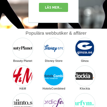
ER...
LÄS MER...
LÄS 
Populära webbutiker & affärer
Beauty Planet
Disney Store
Ginza
H&M
HotelsCombined
Klockia