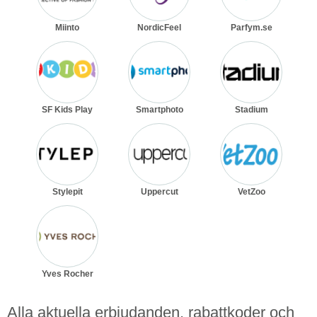
Miinto
NordicFeel
Parfym.se
SF Kids Play
Smartphoto
Stadium
Stylepit
Uppercut
VetZoo
Yves Rocher
Alla aktuella erbjudanden, rabattkoder och