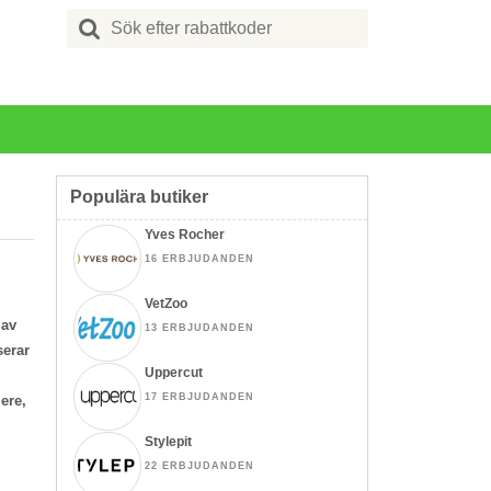
Search
for:
Populära butiker
Yves Rocher
16 ERBJUDANDEN
VetZoo
 av
13 ERBJUDANDEN
serar
Uppercut
17 ERBJUDANDEN
ere,
Stylepit
22 ERBJUDANDEN