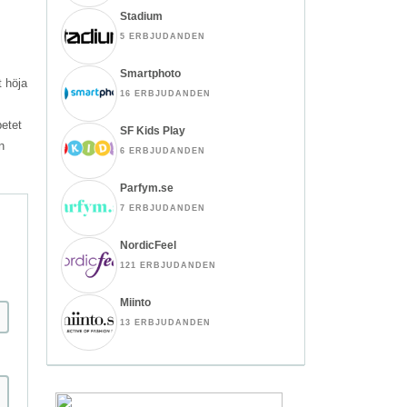
Stadium
5 ERBJUDANDEN
Smartphoto
t höja
16 ERBJUDANDEN
betet
SF Kids Play
n
6 ERBJUDANDEN
Parfym.se
7 ERBJUDANDEN
NordicFeel
121 ERBJUDANDEN
Miinto
13 ERBJUDANDEN