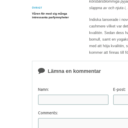
körsbärsblommiga pyjama
slappna av och njuta i,
ÖVRIGT
Våren för med sig många
intressanta parfymnyheter
Indiska lanserade i no
cashmere vilket var det 
kvalitén. Sedan dess ha
bomull, samt en yogakoll
med att höja kvalitén, s
kommer att finnas till 
Lämna en kommentar
Namn:
E-post:
Comments: