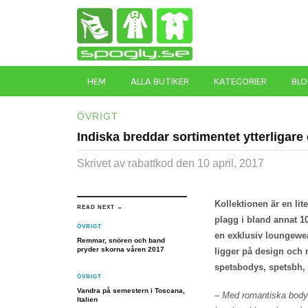
HEM
ALLA BUTIKER
KATEGORIER
BLO
ÖVRIGT
Indiska breddar sortimentet ytterligare
Skrivet av rabattkod
den 10 april, 2017
Kollektionen är en li
READ NEXT →
plagg i bland annat 1
ÖVRIGT
en exklusiv loungewea
Remmar, snören och band
pryder skorna våren 2017
ligger på design och
spetsbodys, spetsbh, 
ÖVRIGT
Vandra på semestern i Toscana,
– Med romantiska bodys
Italien