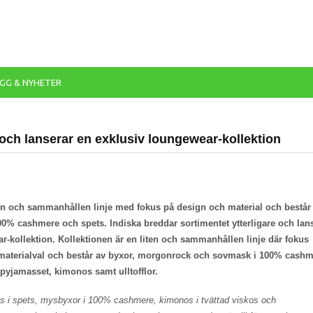
GG & NYHETER
 och lanserar en exklusiv loungewear-kollektion
ten och sammanhållen linje med fokus på design och material och består
00% cashmere och spets. Indiska breddar sortimentet ytterligare och lan
r-kollektion. Kollektionen är en liten och sammanhållen linje där fokus
 materialval och består av byxor, morgonrock och sovmask i 100% cashm
pyjamasset, kimonos samt ulltofflor.
 i spets, mysbyxor i 100% cashmere, kimonos i tvättad viskos och