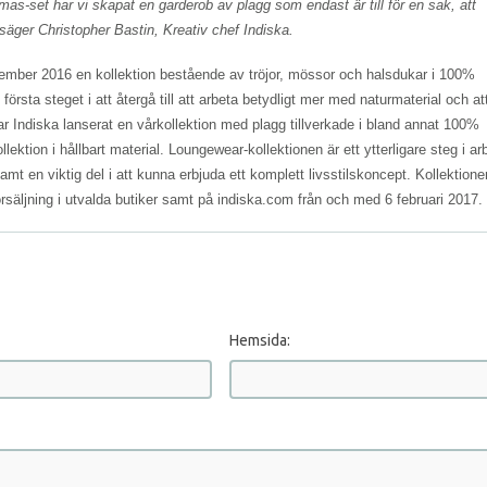
s-set har vi skapat en garderob av plagg som endast är till för en sak, att
 säger Christopher Bastin, Kreativ chef Indiska.
vember 2016 en kollektion bestående av tröjor, mössor och halsdukar i 100%
första steget i att återgå till att arbeta betydligt mer med naturmaterial och at
r Indiska lanserat en vårkollektion med plagg tillverkade i bland annat 100%
ektion i hållbart material. Loungewear-kollektionen är ett ytterligare steg i ar
amt en viktig del i att kunna erbjuda ett komplett livsstilskoncept. Kollektione
försäljning i utvalda butiker samt på indiska.com från och med 6 februari 2017.
Hemsida: