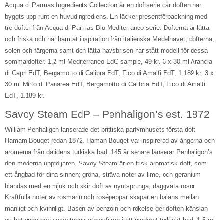
Acqua di Parmas Ingredients Collection är en doftserie där doften har
byggts upp runt en huvudingrediens. En läcker presentförpackning med
tre dofter från Acqua di Parmas Blu Mediterraneo serie. Dofterna är lätta
och friska och har hämtat inspiration från italienska Medelhavet; dofterna,
solen och färgerna samt den lätta havsbrisen har stått modell för dessa
sommardofter. 1,2 ml Mediterraneo EdC sample, 49 kr. 3 x 30 ml Arancia
di Capri EdT, Bergamotto di Calibra EdT, Fico di Amalfi EdT, 1.189 kr. 3 x
30 ml Mirto di Panarea EdT, Bergamotto di Calibria EdT, Fico di Amalfi
EdT, 1.189 kr.
Savoy Steam EdP – Penhaligon’s est. 1872
William Penhaligon lanserade det brittiska parfymhusets första doft
Hamam Bouqet redan 1872. Haman Bouqet var inspirerad av ångorna och
aromerna från dåtidens turkiska bad. 145 år senare lanserar Penhaligon’s
den moderna uppföljaren. Savoy Steam är en frisk aromatisk doft, som
ett ångbad för dina sinnen; gröna, sträva noter av lime, och geranium
blandas med en mjuk och skir doft av nyutsprunga, daggvåta rosor.
Kraftfulla noter av rosmarin och rosépeppar skapar en balans mellan
manligt och kvinnligt. Basen av benzoin och rökelse ger doften känslan
av het ånga och accentuerar atmosfären i ett modernt turkiskt bad. 1,5 ml