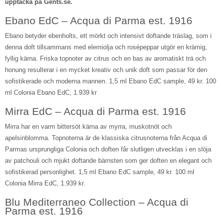
upptäcka på Gents.se.
Ebano EdC – Acqua di Parma est. 1916
Ebano betyder ebenholts, ett mörkt och intensivt doftande träslag, som i
denna doft tillsammans med elemiolja och rosépeppar utgör en krämig,
fyllig kärna. Friska topnoter av citrus och en bas av aromatiskt trä och
honung resulterar i en mycket kreativ och unik doft som passar för den
sofistikerade och moderna mannen. 1,5 ml Ebano EdC sample, 49 kr. 100
ml Colonia Ebano EdC, 1.939 kr
Mirra EdC – Acqua di Parma est. 1916
Mirra har en varm bittersöt kärna av myrra, muskotnöt och
apelsinblomma. Topnoterna är de klassiska citrusnoterna från Acqua di
Parmas ursprungliga Colonia och doften får slutligen utvecklas i en slöja
av patchouli och mjukt doftande bärnsten som ger doften en elegant och
sofistikerad personlighet. 1,5 ml Ebano EdC sample, 49 kr. 100 ml
Colonia Mirra EdC, 1.939 kr.
Blu Mediterraneo Collection – Acqua di
Parma est. 1916