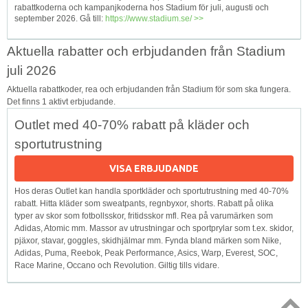
rabattkoderna och kampanjkoderna hos Stadium för juli, augusti och
september 2026. Gå till:
https://www.stadium.se/ >>
Aktuella rabatter och erbjudanden från Stadium
juli 2026
Aktuella rabattkoder, rea och erbjudanden från Stadium för som ska fungera.
Det finns 1 aktivt erbjudande.
Outlet med 40-70% rabatt på kläder och
sportutrustning
VISA ERBJUDANDE
Hos deras Outlet kan handla sportkläder och sportutrustning med 40-70%
rabatt. Hitta kläder som sweatpants, regnbyxor, shorts. Rabatt på olika
typer av skor som fotbollsskor, fritidsskor mfl. Rea på varumärken som
Adidas, Atomic mm. Massor av utrustningar och sportprylar som t.ex. skidor,
pjäxor, stavar, goggles, skidhjälmar mm. Fynda bland märken som Nike,
Adidas, Puma, Reebok, Peak Performance, Asics, Warp, Everest, SOC,
Race Marine, Occano och Revolution. Giltig tills vidare.