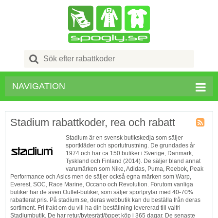
Search
for:
NAVIGATION
Stadium rabattkoder, rea och rabatt
Butik
Stadium är en svensk butikskedja som säljer
RSS
sportkläder och sportutrustning. De grundades år
1974 och har ca 150 butiker i Sverige, Danmark,
Tyskland och Finland (2014). De säljer bland annat
varumärken som Nike, Adidas, Puma, Reebok, Peak
Performance och Asics men de säljer också egna märken som Warp,
Everest, SOC, Race Marine, Occano och Revolution. Förutom vanliga
butiker har de även Outlet-butiker, som säljer sportprylar med 40-70%
rabatterat pris. På stadium.se, deras webbutik kan du beställa från deras
sortiment. Fri frakt om du vill ha din beställning levererad till valfri
Stadiumbutik. De har retur/bytesrätt/öppet köp i 365 dagar. De senaste