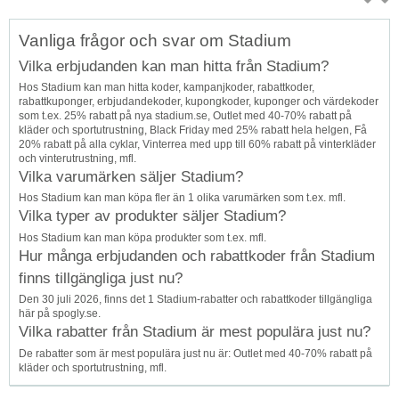
Topp
Vanliga frågor och svar om Stadium
↑
Vilka erbjudanden kan man hitta från Stadium?
Hos Stadium kan man hitta koder, kampanjkoder, rabattkoder,
rabattkuponger, erbjudandekoder, kupongkoder, kuponger och värdekoder
som t.ex. 25% rabatt på nya stadium.se, Outlet med 40-70% rabatt på
kläder och sportutrustning, Black Friday med 25% rabatt hela helgen, Få
20% rabatt på alla cyklar, Vinterrea med upp till 60% rabatt på vinterkläder
och vinterutrustning, mfl.
Vilka varumärken säljer Stadium?
Hos Stadium kan man köpa fler än 1 olika varumärken som t.ex. mfl.
Vilka typer av produkter säljer Stadium?
Hos Stadium kan man köpa produkter som t.ex. mfl.
Hur många erbjudanden och rabattkoder från Stadium
finns tillgängliga just nu?
Den 30 juli 2026, finns det 1 Stadium-rabatter och rabattkoder tillgängliga
här på spogly.se.
Vilka rabatter från Stadium är mest populära just nu?
De rabatter som är mest populära just nu är: Outlet med 40-70% rabatt på
kläder och sportutrustning, mfl.