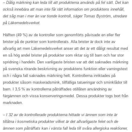
– Dålig märkning kan leda till att produkterna används på fel sätt. Det kan
också innebära att man inte får rätt information om produktens innehåll,
det såg man i mer än var tionde kontroll, säger Tomas Byström, utredare
på Läkemedelsverket.
Hälften (49 %) av de kontroller som genomförts påvisade en eller fler
brister på de punkter som kontrollerats. Alla brister är dock inte av
allvarlig art men Läkemedelsverket anser att det är ett dåligt resultat med
en så hög andel brister på produkter som riktar sig till barn och har stor
spridning i handeln. Den vanligaste bristen var att det saknades märkning
på svenska rörande beskrivning av produktens funktion eller varningstext
och i några fall saknades märkning helt. Kontrollerna inriktades på
produkter såsom maskeradsmink, tillfälliga tatueringar och sminklådor till
barn. I 3,5 % av kontrollerna påträffades otillåten användning av
färgämnen och vissa konserveringsmedel. Dessa produkter togs bort från
marknaden.
– I 32 av de kontrollerade produkterna hittade vi ämnen som inte är
tillåtna i kosmetiska produkter vilket är det allvarligaste felet och de
ämnen som påträffats kan i värsta fall leda till svåra allergiska reaktioner,