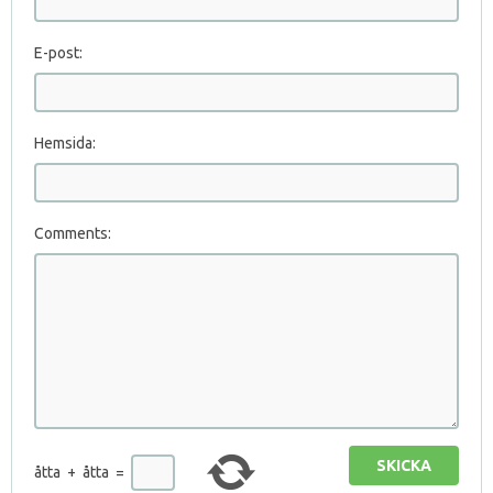
E-post:
Hemsida:
Comments:
SKICKA
åtta
+
åtta
=