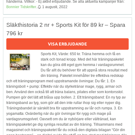
händerna. Villkor: - Ej aktivt erbjudande. Se alla aktuella kampanjer från:
Bonnier Tidskrifter
.
1 augusti, 2022
Släkthistoria 2 nr + Sports Kit för 89 kr – Spara
796 kr
VISA ERBJUDANDE
Sports Kit, Värde: 650 kr. Träna hemma och få en
stark och tonad kropp. Med det här träningspaketet
kan du göra ditt eget gym hemma i vardagsrummet.
Du får allt du behöver för att uppnå stora resultat med
din träning. Paketet innehåller tre effektiva redskap
och ett träningsprogram med uppstramande övningar. Du får: 1. En
träningsboll + pump: Effektiv när du styrketränar mage, rygg, armar och
ben. Använd den också till att träna balans, pilates eller som kontorsstol.
Pumpen gör det lätt att blåsa upp bollen. 2. Ett träningsband: En ny typ av
träningsband av tyg, som gör att den inte rullar ihop sig eller nyper dig.
Träningsbandet är särskilt bra för uppstramning av lår och rumpa. 3. En
yogamatta: Ovärderlig när du gör övningar för rygg och mage på
vardagsrumsgolvet. Oavsett om du är nybörjare eller vältränad, kan
träningspaketet ge dig synliga resultat av din träning. Tillsammans med
magasinet och träningspaketet får du också den digitala bilagan “Gör din