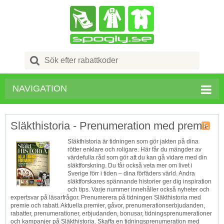
Search
for:
NAVIGATION
Släkthistoria - Prenumeration med premie
Kupong
Släkthistoria är tidningen som gör jakten på dina
Tagg
rötter enklare och roligare. Här får du mängder av
RSS
värdefulla råd som gör att du kan gå vidare med din
släktforskning. Du får också veta mer om livet i
Sverige förr i tiden – dina förfäders värld. Andra
släktforskares spännande historier ger dig inspiration
och tips. Varje nummer innehåller också nyheter och
expertsvar på läsarfrågor. Prenumerera på tidningen Släkthistoria med
premie och rabatt. Aktuella premier, gåvor, prenumerationserbjudanden,
rabatter, prenumerationer, erbjudanden, bonusar, tidningsprenumerationer
och kampanjer på Släkthistoria. Skaffa en tidningsprenumeration med