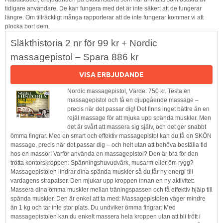
tidigare användare. De kan fungera med det är inte säkert att de fungerar
längre. Om tillräckligt många rapporterar att de inte fungerar kommer vi att
plocka bort dem.
Släkthistoria 2 nr för 99 kr + Nordic
massagepistol – Spara 886 kr
VISA ERBJUDANDE
Nordic massagepistol, Värde: 750 kr. Testa en
massagepistol och få en djupgående massage –
precis när det passar dig! Det finns inget bättre än en
rejäl massage för att mjuka upp spända muskler. Men
det är svårt att massera sig själv, och det ger snabbt
ömma fingrar. Med en smart och effektiv massagepistol kan du få en SKÖN
massage, precis när det passar dig – och helt utan att behöva beställa tid
hos en massör! Varför använda en massagepistol? Den är bra för den
trötta kontorskroppen: Spänningshuvudvärk, musarm eller öm rygg?
Massagepistolen lindrar dina spända muskler så du får ny energi till
vardagens strapatser. Den mjukar upp kroppen innan en ny aktivitet:
Massera dina ömma muskler mellan träningspassen och få effektiv hjälp till
spända muskler. Den är enkel att ta med: Massagepistolen väger mindre
än 1 kg och tar inte stor plats. Du undviker ömma fingrar: Med
massagepistolen kan du enkelt massera hela kroppen utan att bli trött i