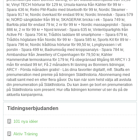
kr, Vinyl TECH hörlurar för 129 kr, Ursula-kanna från Kähler för 99 kr -
Spara 436 kr, Retro FM-Radio med bluetooth för 99 kr, Nordic Steamer -
Spara 917 kr, Nordic överkast för endast 99 kr, Nordic linneduk - Spara 579
kr, NORD sängkläder från 99 kr, SKAGERAK bricka i ek - Spara 749 kr,
Barfota pläd för endast 79 kr, 2 nr för 99 kr + Nordic massagepistol - Spara
886 kr, 2 nr för 99 kr + Njord knivset - Spara 635 kr, Vinterlöpartights från
Active Fit - Spara 704 kr, Trådlös laddare till smartphone – Spara 679 kr,
Trådlös högtalare från Nordic för 99 kr - Spara 585 kr, Sports Kit för 89 kr -
Spara 796 kr, Nordic trådlösa hörlurar för 99,50 kr, Lyngbyvasen i vit
porslin - Spara 499 kr, Badrumsvåg med kroppsanalys - Spara 784 kr,
Armbandsur från Jewellery of Copenhagen för 7 9,50 kr, Kähler
Hammershøi termoskanna för 179 kr, Få obegränsad tillgång till ARCY i 3
mån för endast 99 kr!, Få 2 månaders fri läsning av Bonniers tidningar,
ARCY - Första månaden gratis! - Läs dina favoriter digitalt!, mfl. Skaffa en
prenumeration med premie på tidningen Släkthistoria. Abonnemang med
rabatt samt med en eller flera gåvor. Du kan när som helst välja att avsluta
din prenumeration på Släkthistoria. Du kan även ge bort en prenumeration
på Släkthistoria som present. Hur ofta tidningen kommer ut ser du på de
aktuella kanpanjerna.
Tidningserbjudanden
101 nya idéer
Aktiv Träning