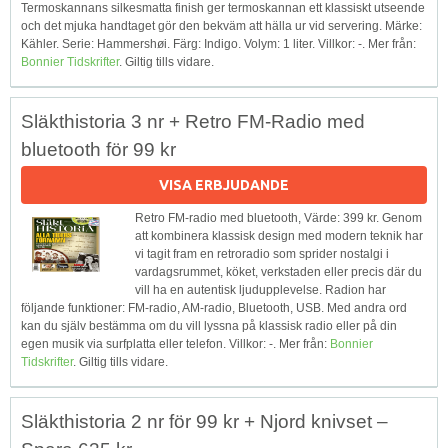
Termoskannans silkesmatta finish ger termoskannan ett klassiskt utseende
och det mjuka handtaget gör den bekväm att hälla ur vid servering. Märke:
Kähler. Serie: Hammershøi. Färg: Indigo. Volym: 1 liter. Villkor: -. Mer från:
Bonnier Tidskrifter
. Giltig tills vidare.
Släkthistoria 3 nr + Retro FM-Radio med
bluetooth för 99 kr
VISA ERBJUDANDE
Retro FM-radio med bluetooth, Värde: 399 kr. Genom
att kombinera klassisk design med modern teknik har
vi tagit fram en retroradio som sprider nostalgi i
vardagsrummet, köket, verkstaden eller precis där du
vill ha en autentisk ljudupplevelse. Radion har
följande funktioner: FM-radio, AM-radio, Bluetooth, USB. Med andra ord
kan du själv bestämma om du vill lyssna på klassisk radio eller på din
egen musik via surfplatta eller telefon. Villkor: -. Mer från:
Bonnier
Tidskrifter
. Giltig tills vidare.
Släkthistoria 2 nr för 99 kr + Njord knivset –