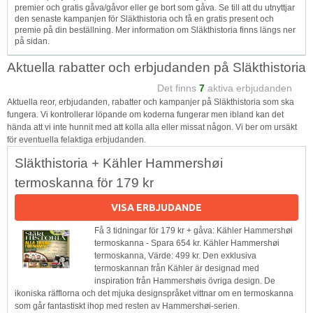
premier och gratis gåva/gåvor eller ge bort som gåva. Se till att du utnyttjar
den senaste kampanjen för Släkthistoria och få en gratis present och
premie på din beställning. Mer information om Släkthistoria finns längs ner
på sidan.
Aktuella rabatter och erbjudanden på Släkthistoria
Det finns
7
aktiva erbjudanden
Aktuella reor, erbjudanden, rabatter och kampanjer på Släkthistoria som ska
fungera. Vi kontrollerar löpande om koderna fungerar men ibland kan det
hända att vi inte hunnit med att kolla alla eller missat någon. Vi ber om ursäkt
för eventuella felaktiga erbjudanden.
Släkthistoria + Kähler Hammershøi
termoskanna för 179 kr
VISA ERBJUDANDE
Få 3 tidningar för 179 kr + gåva: Kähler Hammershøi
termoskanna - Spara 654 kr. Kähler Hammershøi
termoskanna, Värde: 499 kr. Den exklusiva
termoskannan från Kähler är designad med
inspiration från Hammershøis övriga design. De
ikoniska räfflorna och det mjuka designspråket vittnar om en termoskanna
som går fantastiskt ihop med resten av Hammershøi-serien.