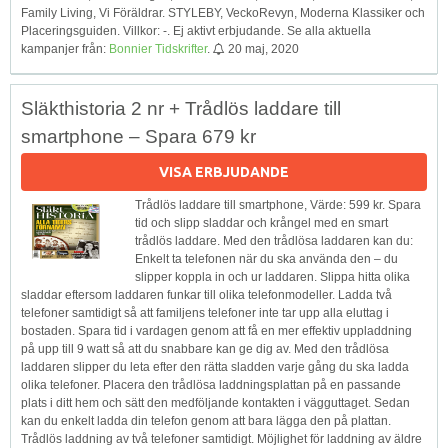
Family Living, Vi Föräldrar. STYLEBY, VeckoRevyn, Moderna Klassiker och
Placeringsguiden. Villkor: -. Ej aktivt erbjudande. Se alla aktuella
kampanjer från:
Bonnier Tidskrifter
.
20 maj, 2020
Släkthistoria 2 nr + Trådlös laddare till
smartphone – Spara 679 kr
VISA ERBJUDANDE
Trådlös laddare till smartphone, Värde: 599 kr. Spara
tid och slipp sladdar och krångel med en smart
trådlös laddare. Med den trådlösa laddaren kan du:
Enkelt ta telefonen när du ska använda den – du
slipper koppla in och ur laddaren. Slippa hitta olika
sladdar eftersom laddaren funkar till olika telefonmodeller. Ladda två
telefoner samtidigt så att familjens telefoner inte tar upp alla eluttag i
bostaden. Spara tid i vardagen genom att få en mer effektiv uppladdning
på upp till 9 watt så att du snabbare kan ge dig av. Med den trådlösa
laddaren slipper du leta efter den rätta sladden varje gång du ska ladda
olika telefoner. Placera den trådlösa laddningsplattan på en passande
plats i ditt hem och sätt den medföljande kontakten i vägguttaget. Sedan
kan du enkelt ladda din telefon genom att bara lägga den på plattan.
Trådlös laddning av två telefoner samtidigt. Möjlighet för laddning av äldre