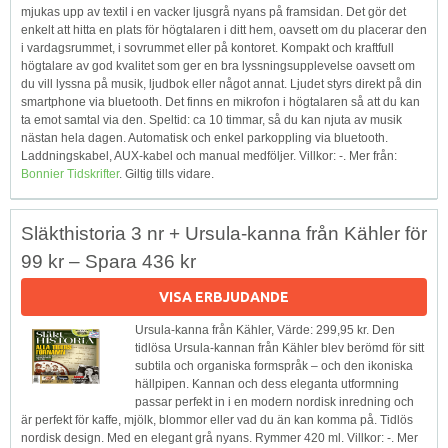
mjukas upp av textil i en vacker ljusgrå nyans på framsidan. Det gör det
enkelt att hitta en plats för högtalaren i ditt hem, oavsett om du placerar den
i vardagsrummet, i sovrummet eller på kontoret. Kompakt och kraftfull
högtalare av god kvalitet som ger en bra lyssningsupplevelse oavsett om
du vill lyssna på musik, ljudbok eller något annat. Ljudet styrs direkt på din
smartphone via bluetooth. Det finns en mikrofon i högtalaren så att du kan
ta emot samtal via den. Speltid: ca 10 timmar, så du kan njuta av musik
nästan hela dagen. Automatisk och enkel parkoppling via bluetooth.
Laddningskabel, AUX-kabel och manual medföljer. Villkor: -. Mer från:
Bonnier Tidskrifter
. Giltig tills vidare.
Släkthistoria 3 nr + Ursula-kanna från Kähler för
99 kr – Spara 436 kr
VISA ERBJUDANDE
Ursula-kanna från Kähler, Värde: 299,95 kr. Den
tidlösa Ursula-kannan från Kähler blev berömd för sitt
subtila och organiska formspråk – och den ikoniska
hällpipen. Kannan och dess eleganta utformning
passar perfekt in i en modern nordisk inredning och
är perfekt för kaffe, mjölk, blommor eller vad du än kan komma på. Tidlös
nordisk design. Med en elegant grå nyans. Rymmer 420 ml. Villkor: -. Mer