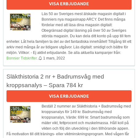
VISA ERBJUDANDE
Läs 50 av Sveriges mest älskade magasin digitalt i
Bonniers nya magasinapp ARCY. Det finns många
fördelar med att läsa dina magasin digitalt:
Obegränsad digital läsning på över 50 av Sveriges
största magasin. Du kan dela ditt konto på upp till fem
enheter. Låt hela familjen ta del av det fantastiska innehållet! Tillgång till ett
arkiv med många år av tidigare utgåvor. Läs digitalt: smidigt och bättre för
miljön. Villkor: - Ej aktivt erbjudande. Se alla aktuella kampanjer från:
Bonnier Tidskrifter
.
1 mars, 2022
Släkthistoria 2 nr + Badrumsvåg med
kroppsanalys – Spara 784 kr
VISA ERBJUDANDE
Beställ 2 nummer av Släkthistoria + Badrumsvåg med
kroppsanalys för 149 kr. Badrumsvåg med
kroppsanalys, Värde: 699 kr. Smart badrumsvåg som
mäter vikt, fettprocent och muskelmassa. Håll koll på
vikten och följ din utveckling i den tillhörande appen.
Få motivation till ditt tränings- eller viktminskningsprogram. Med vågen får