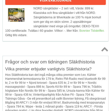
VISA ERBJUDANDE
NORD sängkläder – 2 set i vitt, Värde: 899 kr.
Klassiska och fina sängkläder i vitt från NORD.
Sängkläderna är tillverkade av 100 % mjuk bomull
som ger dig en skön sömn. 2 uppsättningar
sängkläder med vinge på örngottet. OEKO-TEX®
100-certifierade. Tvättas i 60 grader. Villkor: -. Mer från:
Bonnier Tidskrifter
.
Giltig tills vidare.
Topp
Frågor och svar om tidningen Släkthistoria
↑
Vilka premier erbjuder vanligtvis Släkthistoria?
Hos Släkthistoria kan det ingå många olika premier som t.ex. Kähler
Hammershøi termoskanna för 179 kr, Retro FM-Radio med bluetooth för 99
kr, 2 nr för 99 kr + Njord knivset - Spara 635 kr, 2 nr för 99 kr + Nordic
massagepistol - Spara 886 kr, Sports Kit för 89 kr - Spara 796 kr, Trådlös
högtalare från Nordic för 99 kr - Spara 585 kr, Ursula-kanna från Kähler för
99 kr - Spara 436 kr, Vinterlöpartights från Active Fit - Spara 704 kr,
Tidnings Gåva - Ge ett presentkort på valfri Bonnier tidning, Få obegränsad
tillgång till ARCY i 3 mån för endast 99 kr!, Badrumsvåg med kroppsanalys
- Spara 784 kr, Wype - testa 1 månad gratis - Spara 119 kr, ARCY - Första
månaden gratis! - Läs dina favoriter digitalt!, NORD sängkläder från 99 kr,