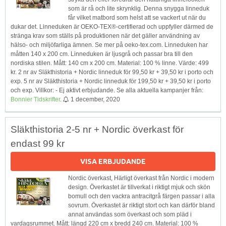
som är rå och lite skrynklig. Denna snygga linneduk
får vilket matbord som helst att se vackert ut när du
dukar det. Linneduken är OEKO-TEX®-certifierad och uppfyller därmed de
stränga krav som ställs på produktionen när det gäller användning av
hälso- och miljöfarliga ämnen. Se mer på oeko-tex.com. Linneduken har
måtten 140 x 200 cm. Linneduken är ljusgrå och passar bra till den
nordiska stilen. Mått: 140 cm x 200 cm. Material: 100 % linne. Värde: 499
kr. 2 nr av Släkthistoria + Nordic linneduk för 99,50 kr + 39,50 kr i porto och
exp. 5 nr av Släkthistoria + Nordic linneduk för 199,50 kr + 39,50 kr i porto
och exp. Villkor: - Ej aktivt erbjudande. Se alla aktuella kampanjer från:
Bonnier Tidskrifter
.
1 december, 2020
Släkthistoria 2-5 nr + Nordic överkast för
endast 99 kr
VISA ERBJUDANDE
Nordic överkast, Härligt överkast från Nordic i modern
design. Överkastet är tillverkat i riktigt mjuk och skön
bomull och den vackra antracitgrå färgen passar i alla
sovrum. Överkastet är riktigt stort och kan därför bland
annat användas som överkast och som pläd i
vardagsrummet. Mått: längd 220 cm x bredd 240 cm. Material: 100 %