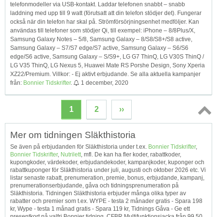
telefonmodeller via USB-kontakt. Laddar telefonen snabbt – snabb
laddning med upp till 9 watt (förutsatt att din telefon stödjer det). Fungerar
också när din telefon har skal på. Strömförsörjningsenhet medföljer. Kan
användas till telefoner som stödjer Qi, till exempel: iPhone – 8/8Plus/X,
Samsung Galaxy Notes – 5/8, Samsung Galaxy – 8/S8/S8+/S8 active,
Samsung Galaxy – S7/S7 edge/S7 active, Samsung Galaxy – S6/S6
edge/S6 active, Samsung Galaxy – S/S9+, LG G7 ThinQ, LG V30S ThinQ /
LG V35 ThinQ, LG Nexus 5, Huawei Mate RS Porshe Design, Sony Xperia
XZ22/Premium. Villkor: - Ej aktivt erbjudande. Se alla aktuella kampanjer
från:
Bonnier Tidskrifter
.
1 december, 2020
1
2
››
Topp
Mer om tidningen Släkthistoria
↑
Se även på erbjudanden för Släkthistoria under t.ex.
Bonnier Tidskrifter
,
Bonnier Tidskrifter
,
Nutrilett
, mfl. De kan ha fler koder, rabattkoder,
kupongkoder, värdekoder, erbjudandekoder, kampanjkoder, kuponger och
rabattkuponger för Släkthistoria under juli, augusti och oktober 2026 etc. Vi
listar senaste rabatt, prenumeration, premie, bonus, erbjudande, kampanj,
prenumerationserbjudande, gåva och tidningsprenumeration på
Släkthistoria. Tidningen Släkthistoria erbjuder många olika typer av
rabatter och premier som t.ex. WYPE - testa 2 månader gratis - Spara 198
kr, Wype - testa 1 månad gratis - Spara 119 kr, Tidnings Gåva - Ge ett
presentkort på valfri Bonnier tidning, CFBR Multifunktionsjacka från 99,50