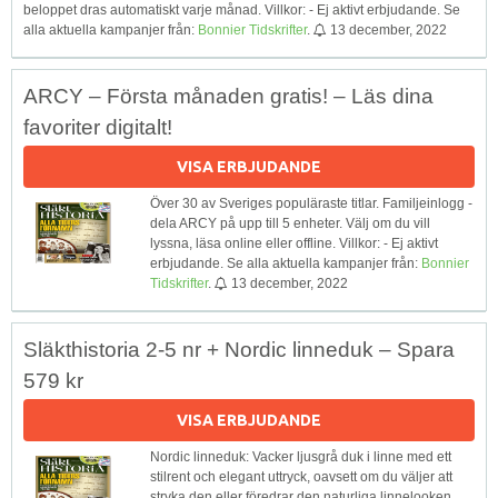
beloppet dras automatiskt varje månad. Villkor: - Ej aktivt erbjudande. Se
alla aktuella kampanjer från:
Bonnier Tidskrifter
.
13 december, 2022
ARCY – Första månaden gratis! – Läs dina
favoriter digitalt!
VISA ERBJUDANDE
Över 30 av Sveriges populäraste titlar. Familjeinlogg -
dela ARCY på upp till 5 enheter. Välj om du vill
lyssna, läsa online eller offline. Villkor: - Ej aktivt
erbjudande. Se alla aktuella kampanjer från:
Bonnier
Tidskrifter
.
13 december, 2022
Släkthistoria 2-5 nr + Nordic linneduk – Spara
579 kr
VISA ERBJUDANDE
Nordic linneduk: Vacker ljusgrå duk i linne med ett
stilrent och elegant uttryck, oavsett om du väljer att
stryka den eller föredrar den naturliga linnelooken