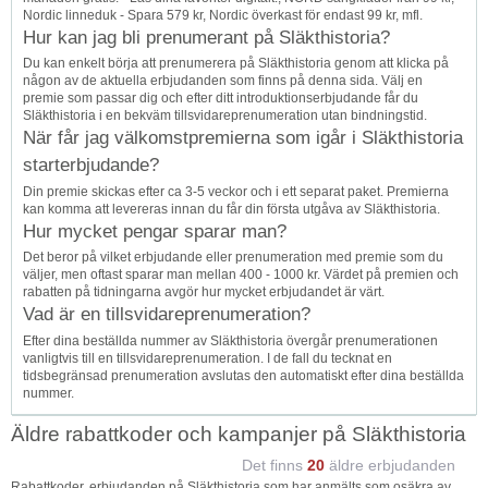
Nordic linneduk - Spara 579 kr, Nordic överkast för endast 99 kr, mfl.
Hur kan jag bli prenumerant på Släkthistoria?
Du kan enkelt börja att prenumerera på Släkthistoria genom att klicka på
någon av de aktuella erbjudanden som finns på denna sida. Välj en
premie som passar dig och efter ditt introduktionserbjudande får du
Släkthistoria i en bekväm tillsvidareprenumeration utan bindningstid.
När får jag välkomstpremierna som igår i Släkthistoria
starterbjudande?
Din premie skickas efter ca 3-5 veckor och i ett separat paket. Premierna
kan komma att levereras innan du får din första utgåva av Släkthistoria.
Hur mycket pengar sparar man?
Det beror på vilket erbjudande eller prenumeration med premie som du
väljer, men oftast sparar man mellan 400 - 1000 kr. Värdet på premien och
rabatten på tidningarna avgör hur mycket erbjudandet är värt.
Vad är en tillsvidareprenumeration?
Efter dina beställda nummer av Släkthistoria övergår prenumerationen
vanligtvis till en tillsvidareprenumeration. I de fall du tecknat en
tidsbegränsad prenumeration avslutas den automatiskt efter dina beställda
nummer.
Äldre rabattkoder och kampanjer på Släkthistoria
Det finns
20
äldre erbjudanden
Rabattkoder, erbjudanden på Släkthistoria som har anmälts som osäkra av