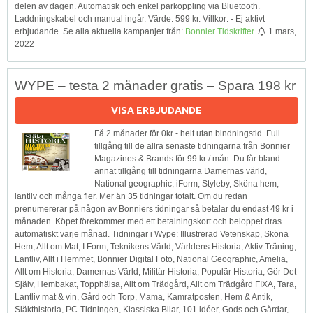
delen av dagen. Automatisk och enkel parkoppling via Bluetooth.
Laddningskabel och manual ingår. Värde: 599 kr. Villkor: - Ej aktivt
erbjudande. Se alla aktuella kampanjer från:
Bonnier Tidskrifter
.
1 mars,
2022
WYPE – testa 2 månader gratis – Spara 198 kr
VISA ERBJUDANDE
Få 2 månader för 0kr - helt utan bindningstid. Full
tillgång till de allra senaste tidningarna från Bonnier
Magazines & Brands för 99 kr / mån. Du får bland
annat tillgång till tidningarna Damernas värld,
National geographic, iForm, Styleby, Sköna hem,
lantliv och många fler. Mer än 35 tidningar totalt. Om du redan
prenumererar på någon av Bonniers tidningar så betalar du endast 49 kr i
månaden. Köpet förekommer med ett betalningskort och beloppet dras
automatiskt varje månad. Tidningar i Wype: Illustrerad Vetenskap, Sköna
Hem, Allt om Mat, I Form, Teknikens Värld, Världens Historia, Aktiv Träning,
Lantliv, Allt i Hemmet, Bonnier Digital Foto, National Geographic, Amelia,
Allt om Historia, Damernas Värld, Militär Historia, Populär Historia, Gör Det
Själv, Hembakat, Topphälsa, Allt om Trädgård, Allt om Trädgård FIXA, Tara,
Lantliv mat & vin, Gård och Torp, Mama, Kamratposten, Hem & Antik,
Släkthistoria, PC-Tidningen, Klassiska Bilar, 101 idéer, Gods och Gårdar,