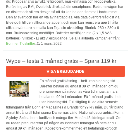
du: Kroppsanalys av vikt, fettprocent, muskelmassa och kroppsvätska,
Beräkning av BMI, Överblick direkt på din smartphone. Badrumsvågen har
en diskret och stilren design så att du kan ha den framme i badrummet.
Den är svart och har en yta av härdat glas. Alla data överförs trådlöst via
Bluetooth till den tillhörande appen, och man kan registrera upp till åtta
olika användare som alla kan följa sin utveckling. Storlek: 280 x 280 x 6
mm. Bruksanvisning medföljer. Batterier medföljer inte (2 x 1,5 AAA-
batterier). Villkor: - Ej aktivt erbjudande. Se alla aktuella kampanjer från:
Bonnier Tidskrifter
.
1 mars, 2022
Wype – testa 1 månad gratis – Spara 119 kr
VISA ERBJUDANDE
En månad gratisläsning – helt utan bindningstid.
Därefter betalar du endast 39 kr i månaden om du
prenumererar på någon av våra tidningar, annars
betalar du 99 kr i månaden. Få 1 månad gratis - helt
utan bindningstid. Full tillgång till de allra senaste
tidningarna från Bonnier Magazines & Brands för 99 kr / mån. Du får bland
annat tillgång till tidningarna Damernas värld, National geographic, iForm,
Styleby, Sköna hem, lantliv och många fler. Mer än 48 tidningar totalt. Om
du redan prenumererar på någon av Bonniers tidningar så betalar du
endast 39 kr i månaden. Köpet förekommer med ett betalningskort och