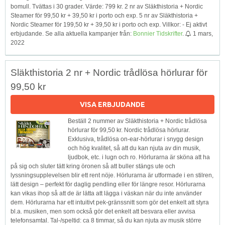
bomull. Tvättas i 30 grader. Värde: 799 kr. 2 nr av Släkthistoria + Nordic
Steamer för 99,50 kr + 39,50 kr i porto och exp. 5 nr av Släkthistoria +
Nordic Steamer för 199,50 kr + 39,50 kr i porto och exp. Villkor: - Ej aktivt
erbjudande. Se alla aktuella kampanjer från:
Bonnier Tidskrifter
.
1 mars,
2022
Släkthistoria 2 nr + Nordic trådlösa hörlurar för
99,50 kr
VISA ERBJUDANDE
Beställ 2 nummer av Släkthistoria + Nordic trådlösa
hörlurar för 99,50 kr. Nordic trådlösa hörlurar.
Exklusiva, trådlösa on-ear-hörlurar i snygg design
och hög kvalitet, så att du kan njuta av din musik,
ljudbok, etc. i lugn och ro. Hörlurarna är sköna att ha
på sig och sluter tätt kring öronen så att buller stängs ute och
lyssningsupplevelsen blir ett rent nöje. Hörlurarna är utformade i en stilren,
lätt design – perfekt för daglig pendling eller för längre resor. Hörlurarna
kan vikas ihop så att de är lätta att lägga i väskan när du inte använder
dem. Hörlurarna har ett intuitivt pek-gränssnitt som gör det enkelt att styra
bl.a. musiken, men som också gör det enkelt att besvara eller avvisa
telefonsamtal. Tal-/speltid: ca 8 timmar, så du kan njuta av musik större