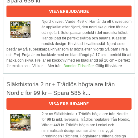
Spara 635 kr
VISA ERBJUDANDE
Njord knivset, Värde: 499 kr. Här får du ett knivset som
är uppkallat efter Njord, den nordiska guden för hav
och sjöfart. Setet passar perfekt i det nordiska köket.
Handslipad för perfekt skärpa och balans. Klassisk
nordisk design. Knivblad i kvalitetsstål. Njord-setet
består av två superskarpa knivar som är döpta efter Njords två barn Freja
och Frej. Freja är en hackkniv med en blandlängd på 17 cm – perfekt för att
hacka och skiva. Frej är en kockkniv med en bladlängd på 20 cm – perfekt
för exakta snitt. Villkor: -. Mer från:
Bonnier Tidskrifter
. Giltig tills vidare.
Släkthistoria 2 nr + Trådlös högtalare från
Nordic för 99 kr – Spara 585 k...
VISA ERBJUDANDE
2 nr av Släkthistoria + Trådlös högtalare från Nordic
för 99 kr inkl. leverans. Trådlös högtalare från Nordic,
Värde: 449 kr. Trådlös högtalare i enkel och
minimalistisk design som smälter in snyggt i
inredningen i ditt hem. Högtalarens stilrena design