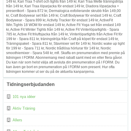
149 kr, Kari Traa T-shirt och tights från 149 kr, Kari Traa Mette träningströja
från 149 kr, Kari Traa löparjacka för endast 149 kr, Diadora löparjacka +
presentkort - Spara 872 kr, Dermalogica exfolierande skrubb från 149,00
kr, Craft Bodywear set från 149 kr, Craft Bodywear för endast 149 kr, Craft
Bodywear - Spara 899 kr, Activity Tracker för endast 149 kr, ActiveFit
Win.Tights 18 WOM för endast 149 kr, Active Fit Yoga set från endast 149
kr, Active Fit Winter Tights från 149 kr, Active Fit Vinterlöpartights - Spara
785 kr, Active Fit friluftsjacka från 149 kr, Vinterlöpartights från Active Fit för
199 kr - Spara 811 kr, träningströja från Craft på köpet för endast 149 kr,
Träningspaket - Spara 811 kr, Stavmixer set för 149 kr, Nordic wake up light
för 199 kr - Spara 711 kr, Nordic trådlösa hörlurar för 149 kr, Nordic
smoothiemixer - Spara 548 kr, mfl. Skaffa en prenumeration med premie på
tidningen I FORM. Abonnemang med rabatt samt med en eller flera gåvor.
Du kan när som helst välja att avsluta din prenumeration på I FORM. Du
kan även ge bort en prenumeration på I FORM som present. Hur ofta
tidningen kommer ut ser du på de aktuella kanpanjerna.
Tidningserbjudanden
101 nya idéer
Aktiv Träning
Allers