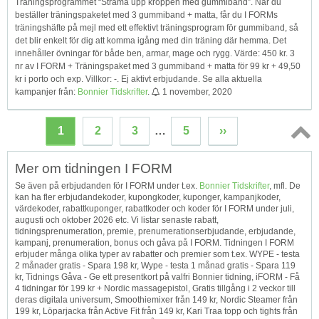
Träningsprogrammet “Strama upp kroppen med gummiband”. När du
beställer träningspaketet med 3 gummiband + matta, får du I FORMs
träningshäfte på mejl med ett effektivt träningsprogram för gummiband, så
det blir enkelt för dig att komma igång med din träning där hemma. Det
innehåller övningar för både ben, armar, mage och rygg. Värde: 450 kr. 3
nr av I FORM + Träningspaket med 3 gummiband + matta för 99 kr + 49,50
kr i porto och exp. Villkor: -. Ej aktivt erbjudande. Se alla aktuella
kampanjer från:
Bonnier Tidskrifter
.
1 november, 2020
1
2
3
…
5
››
Topp
Mer om tidningen I FORM
↑
Se även på erbjudanden för I FORM under t.ex.
Bonnier Tidskrifter
, mfl. De
kan ha fler erbjudandekoder, kupongkoder, kuponger, kampanjkoder,
värdekoder, rabattkuponger, rabattkoder och koder för I FORM under juli,
augusti och oktober 2026 etc. Vi listar senaste rabatt,
tidningsprenumeration, premie, prenumerationserbjudande, erbjudande,
kampanj, prenumeration, bonus och gåva på I FORM. Tidningen I FORM
erbjuder många olika typer av rabatter och premier som t.ex. WYPE - testa
2 månader gratis - Spara 198 kr, Wype - testa 1 månad gratis - Spara 119
kr, Tidnings Gåva - Ge ett presentkort på valfri Bonnier tidning, iFORM - Få
4 tidningar för 199 kr + Nordic massagepistol, Gratis tillgång i 2 veckor till
deras digitala universum, Smoothiemixer från 149 kr, Nordic Steamer från
199 kr, Löparjacka från Active Fit från 149 kr, Kari Traa topp och tights från