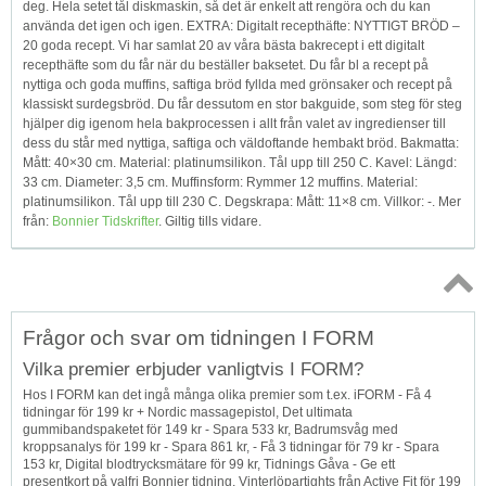
deg. Hela setet tål diskmaskin, så det är enkelt att rengöra och du kan
använda det igen och igen. EXTRA: Digitalt recepthäfte: NYTTIGT BRÖD –
20 goda recept. Vi har samlat 20 av våra bästa bakrecept i ett digitalt
recepthäfte som du får när du beställer baksetet. Du får bl a recept på
nyttiga och goda muffins, saftiga bröd fyllda med grönsaker och recept på
klassiskt surdegsbröd. Du får dessutom en stor bakguide, som steg för steg
hjälper dig igenom hela bakprocessen i allt från valet av ingredienser till
dess du står med nyttiga, saftiga och väldoftande hembakt bröd. Bakmatta:
Mått: 40×30 cm. Material: platinumsilikon. Tål upp till 250 C. Kavel: Längd:
33 cm. Diameter: 3,5 cm. Muffinsform: Rymmer 12 muffins. Material:
platinumsilikon. Tål upp till 230 C. Degskrapa: Mått: 11×8 cm. Villkor: -. Mer
från:
Bonnier Tidskrifter
. Giltig tills vidare.
Topp
Frågor och svar om tidningen I FORM
↑
Vilka premier erbjuder vanligtvis I FORM?
Hos I FORM kan det ingå många olika premier som t.ex. iFORM - Få 4
tidningar för 199 kr + Nordic massagepistol, Det ultimata
gummibandspaketet för 149 kr - Spara 533 kr, Badrumsvåg med
kroppsanalys för 199 kr - Spara 861 kr, - Få 3 tidningar för 79 kr - Spara
153 kr, Digital blodtrycksmätare för 99 kr, Tidnings Gåva - Ge ett
presentkort på valfri Bonnier tidning, Vinterlöpartights från Active Fit för 199