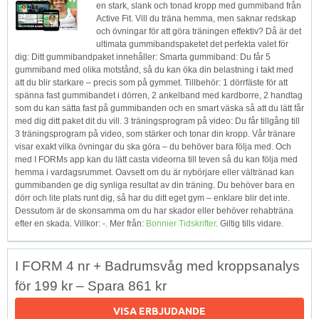
en stark, slank och tonad kropp med gummiband från
Active Fit. Vill du träna hemma, men saknar redskap
och övningar för att göra träningen effektiv? Då är det
ultimata gummibandspaketet det perfekta valet för
dig: Ditt gummibandpaket innehåller: Smarta gummiband: Du får 5
gummiband med olika motstånd, så du kan öka din belastning i takt med
att du blir starkare – precis som på gymmet. Tillbehör: 1 dörrfäste för att
spänna fast gummibandet i dörren, 2 ankelband med kardborre, 2 handtag
som du kan sätta fast på gummibanden och en smart väska så att du lätt får
med dig ditt paket dit du vill. 3 träningsprogram på video: Du får tillgång till
3 träningsprogram på video, som stärker och tonar din kropp. Vår tränare
visar exakt vilka övningar du ska göra – du behöver bara följa med. Och
med I FORMs app kan du lätt casta videorna till teven så du kan följa med
hemma i vardagsrummet. Oavsett om du är nybörjare eller vältränad kan
gummibanden ge dig synliga resultat av din träning. Du behöver bara en
dörr och lite plats runt dig, så har du ditt eget gym – enklare blir det inte.
Dessutom är de skonsamma om du har skador eller behöver rehabträna
efter en skada. Villkor: -. Mer från:
Bonnier Tidskrifter
. Giltig tills vidare.
I FORM 4 nr + Badrumsvåg med kroppsanalys
för 199 kr – Spara 861 kr
VISA ERBJUDANDE