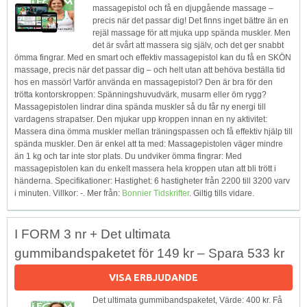
massagepistol och få en djupgående massage –
precis när det passar dig! Det finns inget bättre än en
rejäl massage för att mjuka upp spända muskler. Men
det är svårt att massera sig själv, och det ger snabbt
ömma fingrar. Med en smart och effektiv massagepistol kan du få en SKÖN
massage, precis när det passar dig – och helt utan att behöva beställa tid
hos en massör! Varför använda en massagepistol? Den är bra för den
trötta kontorskroppen: Spänningshuvudvärk, musarm eller öm rygg?
Massagepistolen lindrar dina spända muskler så du får ny energi till
vardagens strapatser. Den mjukar upp kroppen innan en ny aktivitet:
Massera dina ömma muskler mellan träningspassen och få effektiv hjälp till
spända muskler. Den är enkel att ta med: Massagepistolen väger mindre
än 1 kg och tar inte stor plats. Du undviker ömma fingrar: Med
massagepistolen kan du enkelt massera hela kroppen utan att bli trött i
händerna. Specifikationer: Hastighet: 6 hastigheter från 2200 till 3200 varv
i minuten. Villkor: -. Mer från:
Bonnier Tidskrifter
. Giltig tills vidare.
I FORM 3 nr + Det ultimata
gummibandspaketet för 149 kr – Spara 533 kr
VISA ERBJUDANDE
Det ultimata gummibandspaketet, Värde: 400 kr. Få