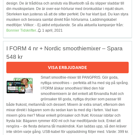
design. De är trådlösa och ansluts via Bluetooth så du slipper sladdar till
din musikspelare. De är over-ear-hörlurar med öronkuddar i mjukt skum.
Storleken kan justeras så att de sitter perfekt. De har klart ljud. Du kan styra
musiken och besvara samtal direkt från hörlurarna. Laddningskabel
medföljer. Villkor: - Ej aktivt erbjudande. Se alla aktuella kampanjer från:
Bonnier Tidskrifter
.
1 april, 2021
I FORM 4 nr + Nordic smoothiemixer – Spara
548 kr
VISA ERBJUDANDE
Smart smoothie-mixer till PANGPRIS. Gör goda,
nyttiga smoothies – perfekta att ha med sig på språng.
I FORM älskar smoothies! Med den här
smoothiemixern är det enkelt att förvandla frukt och
grönsaker till goda, nyttiga drycker som passar till
både frukost, mellanmål och dessert. Mixern är extra smart, eftersom den
mixar direkt i bägaren som du sedan kan ta med dig i farten. Vad kan
mixern göra mer? Mixar enkelt grönsaker och frukt. Krossar isbitar och
frysta bär. Bägaren rymmer 400 ml och har medföljande lock. Enkel att
rengöra – de flesta delarna tål maskindisk. Kan laddas upp, så den kräver
inte ström varje gång. USB-kabel för uppladdning följer med. Värde: 399 kr.