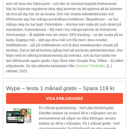
som vill leva mer hälsosamt – och den är närmast magiskt motiverande.
När du löpande registrerar dina steg kommer du att uppleva att du kommer
att röra på dig mer än du brukar. Den här smarta aktivitetsklockan och
tillhörande app har många användbara funktioner: Stegräknare – se hur
många steg du har tagit. Pulsmätare – klockan kan mäta din puls direkt på
handleden. Kaloriräknare – följ med i hur många kalorier du förbränner.
Sömnanalys – få statistik över din sömn. GPS tracking – se din runda på en
karta. Dagliga mål – sätt upp dina mål och följ med i dina resultat.
Notifikationer – slå på notifikationer och få dina meddelanden visade på
klockan. Det är lätt att komma igång med att använda aktivitetsklockan. Det
följer med en utförlig bruksanvisning på svenska, och du kan ladda ner
den tillhörande appen gratis i App Store eller Google Play. Villkor: - Ej aktivt
erbjudande. Se alla aktuella kampanjer från:
Bonnier Tidskrifter
.
1
oktober, 2021
Wype – testa 1 månad gratis – Spara 119 kr
VISA ERBJUDANDE
En månad gratisläsning – helt utan bindningstid.
Därefter betalar du endast 39 kr i månaden om du
prenumererar på någon av våra tidningar, annars
betalar du 99 kr i månaden. Få 1 månad gratis - helt
utan bindningstid. Full tillgång till de allra senaste