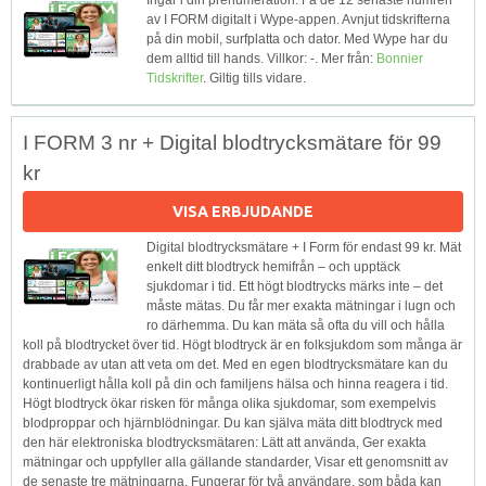
av I FORM digitalt i Wype-appen. Avnjut tidskrifterna
på din mobil, surfplatta och dator. Med Wype har du
dem alltid till hands. Villkor: -. Mer från:
Bonnier
Tidskrifter
. Giltig tills vidare.
I FORM 3 nr + Digital blodtrycksmätare för 99
kr
VISA ERBJUDANDE
Digital blodtrycksmätare + I Form för endast 99 kr. Mät
enkelt ditt blodtryck hemifrån – och upptäck
sjukdomar i tid. Ett högt blodtrycks märks inte – det
måste mätas. Du får mer exakta mätningar i lugn och
ro därhemma. Du kan mäta så ofta du vill och hålla
koll på blodtrycket över tid. Högt blodtryck är en folksjukdom som många är
drabbade av utan att veta om det. Med en egen blodtrycksmätare kan du
kontinuerligt hålla koll på din och familjens hälsa och hinna reagera i tid.
Högt blodtryck ökar risken för många olika sjukdomar, som exempelvis
blodproppar och hjärnblödningar. Du kan själva mäta ditt blodtryck med
den här elektroniska blodtrycksmätaren: Lätt att använda, Ger exakta
mätningar och uppfyller alla gällande standarder, Visar ett genomsnitt av
de senaste tre mätningarna, Fungerar för två användare, som båda kan