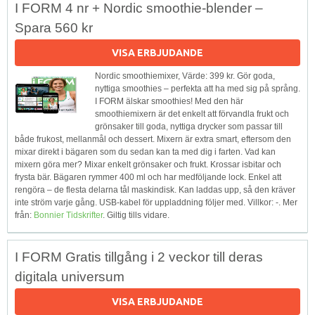
I FORM 4 nr + Nordic smoothie-blender –
Spara 560 kr
VISA ERBJUDANDE
Nordic smoothiemixer, Värde: 399 kr. Gör goda,
nyttiga smoothies – perfekta att ha med sig på språng.
I FORM älskar smoothies! Med den här
smoothiemixern är det enkelt att förvandla frukt och
grönsaker till goda, nyttiga drycker som passar till
både frukost, mellanmål och dessert. Mixern är extra smart, eftersom den
mixar direkt i bägaren som du sedan kan ta med dig i farten. Vad kan
mixern göra mer? Mixar enkelt grönsaker och frukt. Krossar isbitar och
frysta bär. Bägaren rymmer 400 ml och har medföljande lock. Enkel att
rengöra – de flesta delarna tål maskindisk. Kan laddas upp, så den kräver
inte ström varje gång. USB-kabel för uppladdning följer med. Villkor: -. Mer
från:
Bonnier Tidskrifter
. Giltig tills vidare.
I FORM Gratis tillgång i 2 veckor till deras
digitala universum
VISA ERBJUDANDE