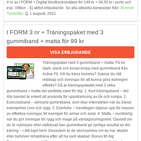
4 nr av I FORM + Digital blodtrycksmätare för 149 kr + 49,50 kr i porto och
exp. Villkor: - Ej aktivt erbjudande. Se alla aktuella kampanjer från:
Bonnier
Tidskrifter
.
1 augusti, 2021
I FORM 3 nr + Träningspaket med 3
gummiband + matta för 99 kr
VISA ERBJUDANDE
Träningspaket med 3 gummiband + matta. Få en
stark, slank och tonad kropp med gummiband från
Active Fit. Vill du träna hemma? Saknar du rätt
redskap och övningar för att kunna göra träningen
effektiv? Då är träningspaketet med 3 olika
gummiband + matta det perfekta valet för dig: 1. Kort träningsband – det
lilla bandet är enkelt att använda för uppstramning av lår och rumpa. 2.
Exerciseband – allround-gummiband, som ökar intensiteten när du tränar
exempelvis core och rygg. 3. Exertube – handtagen öppnar upp för massor
av effektiva övningar, till exempel för armar och axlar. 4. Matta – oumbärlig
när du gör övningar för rygg och mage på vardagsrumsgolvet. Oavsett om
du är nybörjare eller vältränad kan gummiband ge synliga resultat av din
träning – i ditt eget hem. Dessutom är de skonsamma om du har skador
eller behöver rehabträna efter att ha varit skadad. Bonus till dig: