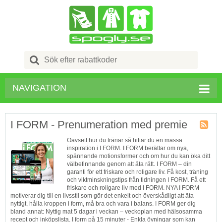
Search
for:
NAVIGATION
I FORM - Prenumeration med premie
Kupong
Oavsett hur du tränar så hittar du en massa
Tagg
inspiration i I FORM. I FORM berättar om nya,
RSS
spännande motionsformer och om hur du kan öka ditt
välbefinnande genom att äta rätt. I FORM – din
garanti för ett friskare och roligare liv. Få kost, träning
och viktminskningstips från tidningen I FORM. Få ett
friskare och roligare liv med I FORM. NYA I FORM
motiverar dig till en livsstil som gör det enkelt och överskådligt att äta
nyttigt, hålla kroppen i form, må bra och vara i balans. I FORM ger dig
bland annat: Nyttig mat 5 dagar i veckan – veckoplan med hälsosamma
recept och inköpslista. I form på 15 minuter - Enkla övningar som kan