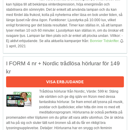
kan hjälpa till att bekämpa vinterdepression, höja energinivån och
stabilisera din sömnrytm. Det är enkelt att använda lampan och du kan
med fördel äta frukost, kolla på nyheterna eller läsa en bok under tiden, så
länge ljuset når dina ögon. Funktioner: Ljusstyrka på 10.000 lux, vilket
enligt forskning ger det bästa resultatet. Timer kan ställas in, så att lampan
lyser mellan 10 och 60 minuter. Ljusstyrkan kan ställas in, om du önskar ett
svagare ljus. Lampan tar liten plats och är enkel att plocka undan. Villkor: -
Ej aktivt erbjudande. Se alla aktuella kampanjer från:
Bonnier Tidskrifter
.
1 april, 2021
I FORM 4 nr + Nordic trådlösa hörlurar för 149
kr
VISA ERBJUDANDE
Trådlösa hörlurar från Nordic, Värde: 599 kr. Stäng
ute världen och ge dig själv en frizon med dessa
fantastiska hörlurar. Se fram emot att lyssna på musik,
poddar och ljudböcker, eller hitta din inre ro med ett
meditationsprogram. Hörlurarna är också perfekta på
promenaden eller löpturen om du gillar att vara aktiv utomhus. De är sköna
att ha på sig och sluter tätt runt öronen så att du får en riktigt bra
lyssningsupplevelse. Detaljer: Hörlurarna har en snygg och feminin