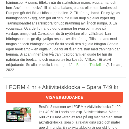
träningsboll + pump: Effektiv när du styrketränar mage, rygg, armar och
ben. Använd den också till att träna balans, pilates eller som kontorsstol.
Pumpen gör det lätt att blåsa upp bollen. 2. Ett träningsband: En ny typ av
träningsband av tyg, som gör att den inte rullar ihop sig eller nyper dig.
Träningsbandet är särskilt bra för uppstramning av lår och rumpa. 3. En
yogamatta: Ovärderlig när du gör övningar för rygg och mage på
vardagsrumsgolvet. Oavsett om du är nybörjare eller vältränad, kan
träningspaketet ge dig synliga resultat av din träning. Tillsammans med
magasinet och träningspaketet får du också den digitala bilagan Gör din
egen bootcamp – en digital guide för att få en bra start med träningen där
hemma. Bilagan innehåller två träningsprogram, en guide för hur du
påbörjar din bootcamp och massor av bra kostråd. Villkor: - Ej aktivt
erbjudande. Se alla aktuella kampanjer från:
Bonnier Tidskrifter
.
1 mars,
2022
I FORM 4 nr + Aktivitetsklocka – Spara 749 kr
VISA ERBJUDANDE
Beställ 3 nummer av I FORM + Aktivitetsklocka för 99
kr + 49,50 kr i porto och exp. Aktivitetsklocka, Värde:
600 kr. Bli motiverad att röra på dig mer med en smart
aktivitetsklocka, som bl a räknar dina steg och mäter
upp din runda. En aktivitetsklocka är perfekt för dig