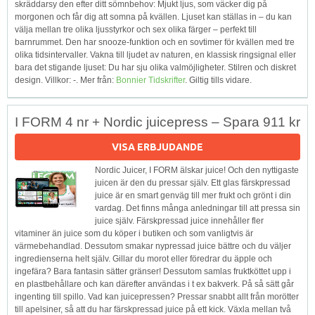
skräddarsy den efter ditt sömnbehov: Mjukt ljus, som väcker dig på
morgonen och får dig att somna på kvällen. Ljuset kan ställas in – du kan
välja mellan tre olika ljusstyrkor och sex olika färger – perfekt till
barnrummet. Den har snooze-funktion och en sovtimer för kvällen med tre
olika tidsintervaller. Vakna till ljudet av naturen, en klassisk ringsignal eller
bara det stigande ljuset: Du har sju olika valmöjligheter. Stilren och diskret
design. Villkor: -. Mer från:
Bonnier Tidskrifter
. Giltig tills vidare.
I FORM 4 nr + Nordic juicepress – Spara 911 kr
VISA ERBJUDANDE
Nordic Juicer, I FORM älskar juice! Och den nyttigaste
juicen är den du pressar själv. Ett glas färskpressad
juice är en smart genväg till mer frukt och grönt i din
vardag. Det finns många anledningar till att pressa sin
juice själv. Färskpressad juice innehåller fler
vitaminer än juice som du köper i butiken och som vanligtvis är
värmebehandlad. Dessutom smakar nypressad juice bättre och du väljer
ingredienserna helt själv. Gillar du morot eller föredrar du äpple och
ingefära? Bara fantasin sätter gränser! Dessutom samlas fruktköttet upp i
en plastbehållare och kan därefter användas i t ex bakverk. På så sätt går
ingenting till spillo. Vad kan juicepressen? Pressar snabbt allt från morötter
till apelsiner, så att du har färskpressad juice på ett kick. Växla mellan två