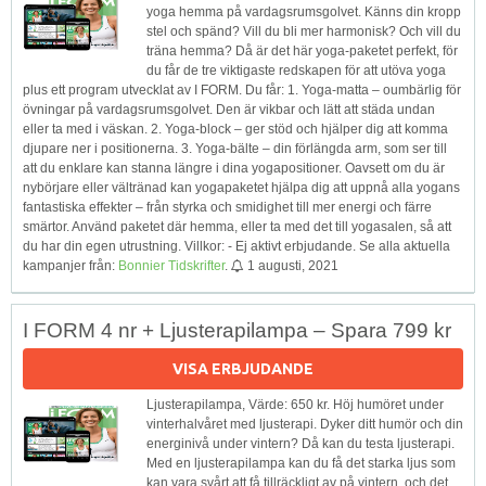
yoga hemma på vardagsrumsgolvet. Känns din kropp
stel och spänd? Vill du bli mer harmonisk? Och vill du
träna hemma? Då är det här yoga-paketet perfekt, för
du får de tre viktigaste redskapen för att utöva yoga
plus ett program utvecklat av I FORM. Du får: 1. Yoga-matta – oumbärlig för
övningar på vardagsrumsgolvet. Den är vikbar och lätt att städa undan
eller ta med i väskan. 2. Yoga-block – ger stöd och hjälper dig att komma
djupare ner i positionerna. 3. Yoga-bälte – din förlängda arm, som ser till
att du enklare kan stanna längre i dina yogapositioner. Oavsett om du är
nybörjare eller vältränad kan yogapaketet hjälpa dig att uppnå alla yogans
fantastiska effekter – från styrka och smidighet till mer energi och färre
smärtor. Använd paketet där hemma, eller ta med det till yogasalen, så att
du har din egen utrustning. Villkor: - Ej aktivt erbjudande. Se alla aktuella
kampanjer från:
Bonnier Tidskrifter
.
1 augusti, 2021
I FORM 4 nr + Ljusterapilampa – Spara 799 kr
VISA ERBJUDANDE
Ljusterapilampa, Värde: 650 kr. Höj humöret under
vinterhalvåret med ljusterapi. Dyker ditt humör och din
energinivå under vintern? Då kan du testa ljusterapi.
Med en ljusterapilampa kan du få det starka ljus som
kan vara svårt att få tillräckligt av på vintern, och det