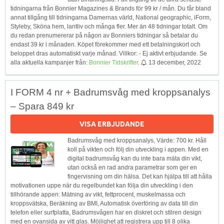
tidningarna från Bonnier Magazines & Brands för 99 kr / mån. Du får bland
annat tillgång till tidningarna Damernas värld, National geographic, iForm,
Styleby, Sköna hem, lantliv och många fler. Mer än 48 tidningar totalt. Om
du redan prenumererar på någon av Bonniers tidningar så betalar du
endast 39 kr i månaden. Köpet förekommer med ett betalningskort och
beloppet dras automatiskt varje månad. Villkor: - Ej aktivt erbjudande. Se
alla aktuella kampanjer från:
Bonnier Tidskrifter
.
13 december, 2022
I FORM 4 nr + Badrumsvåg med kroppsanalys
– Spara 849 kr
VISA ERBJUDANDE
Badrumsvåg med kroppsanalys, Värde: 700 kr. Håll
koll på vikten och följ din utveckling i appen. Med en
digital badrumsvåg kan du inte bara mäta din vikt,
utan också en rad andra parametrar som ger en
fingervisning om din hälsa. Det kan hjälpa till att hålla
motivationen uppe när du regelbundet kan följa din utveckling i den
tillhörande appen: Mätning av vikt, fettprocent, muskelmassa och
kroppsvätska, Beräkning av BMI, Automatisk överföring av data till din
telefon eller surfplatta, Badrumsvågen har en diskret och stilren design
med en ovansida av vitt glas. Möjlighet att registrera upp till 8 olika