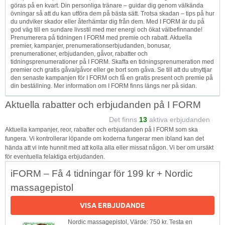
göras på en kvart. Din personliga tränare – guidar dig genom välkända
övningar så att du kan utföra dem på bästa sätt. Trotsa skadan – tips på hur
du undviker skador eller återhämtar dig från dem. Med I FORM är du på
god väg till en sundare livsstil med mer energi och ökat välbefinnande!
Prenumerera på tidningen I FORM med premie och rabatt. Aktuella
premier, kampanjer, prenumerationserbjudanden, bonusar,
prenumerationer, erbjudanden, gåvor, rabatter och
tidningsprenumerationer på I FORM. Skaffa en tidningsprenumeration med
premier och gratis gåva/gåvor eller ge bort som gåva. Se till att du utnyttjar
den senaste kampanjen för I FORM och få en gratis present och premie på
din beställning. Mer information om I FORM finns längs ner på sidan.
Aktuella rabatter och erbjudanden på I FORM
Det finns
13
aktiva erbjudanden
Aktuella kampanjer, reor, rabatter och erbjudanden på I FORM som ska
fungera. Vi kontrollerar löpande om koderna fungerar men ibland kan det
hända att vi inte hunnit med att kolla alla eller missat någon. Vi ber om ursäkt
för eventuella felaktiga erbjudanden.
iFORM – Få 4 tidningar för 199 kr + Nordic
massagepistol
VISA ERBJUDANDE
Nordic massagepistol, Värde: 750 kr. Testa en