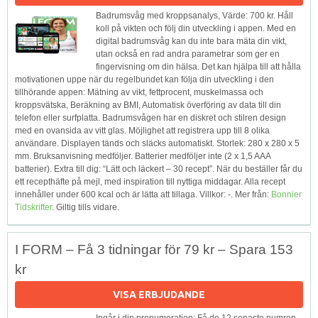
Badrumsvåg med kroppsanalys, Värde: 700 kr. Håll
koll på vikten och följ din utveckling i appen. Med en
digital badrumsvåg kan du inte bara mäta din vikt,
utan också en rad andra parametrar som ger en
fingervisning om din hälsa. Det kan hjälpa till att hålla
motivationen uppe när du regelbundet kan följa din utveckling i den
tillhörande appen: Mätning av vikt, fettprocent, muskelmassa och
kroppsvätska, Beräkning av BMI, Automatisk överföring av data till din
telefon eller surfplatta. Badrumsvågen har en diskret och stilren design
med en ovansida av vitt glas. Möjlighet att registrera upp till 8 olika
användare. Displayen tänds och släcks automatiskt. Storlek: 280 x 280 x 5
mm. Bruksanvisning medföljer. Batterier medföljer inte (2 x 1,5 AAA
batterier). Extra till dig: “Lätt och läckert – 30 recept”. När du beställer får du
ett recepthäfte på mejl, med inspiration till nyttiga middagar. Alla recept
innehåller under 600 kcal och är lätta att tillaga. Villkor: -. Mer från:
Bonnier
Tidskrifter
. Giltig tills vidare.
I FORM – Få 3 tidningar för 79 kr – Spara 153
kr
VISA ERBJUDANDE
Ingår i din prenumeration: Få de 12 senaste numren