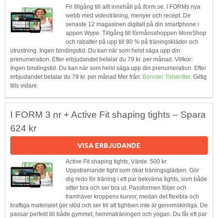
Fri tillgång till allt innehåll på iform.se. I FORMs nya
webb med videoträning, menyer och recept. De
senaste 12 magasinen digitalt på din smartphone i
appen Wype. Tillgång till förmånsshoppen MoreShop
och rabatter på upp till 80 % på träningskläder och
utrustning. Ingen bindingstid. Du kan när som helst säga upp din
prenumeration. Efter erbjudandet betalar du 79 kr. per månad. Villkor:
Ingen bindingstid. Du kan när som helst säga upp din prenumeration. Efter
erbjudandet betalar du 79 kr. per månad Mer från:
Bonnier Tidskrifter
. Giltig
tills vidare.
I FORM 3 nr + Active Fit shaping tights – Spara
624 kr
VISA ERBJUDANDE
Active Fit shaping tights, Värde: 500 kr.
Uppstramande tight som ökar träningsglädjen. Gör
dig redo för träning i ett par bekväma tights, som både
sitter bra och ser bra ut. Passformen följer och
framhäver kroppens kurvor, medan det flexibla och
kraftiga materialet ger stöd och ser till att tightsen inte är genomskinliga. De
passar perfekt till både gymmet, hemmaträningen och yogan. Du får ett par