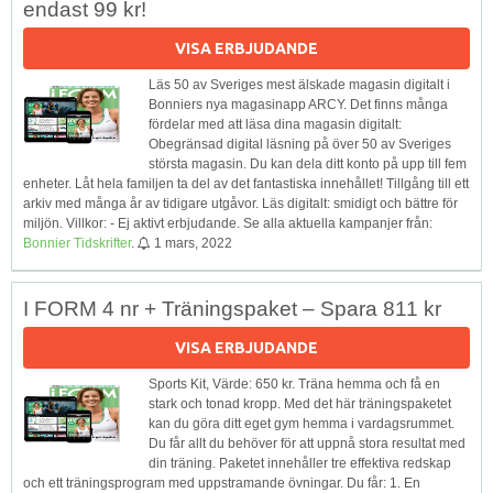
endast 99 kr!
VISA ERBJUDANDE
Läs 50 av Sveriges mest älskade magasin digitalt i
Bonniers nya magasinapp ARCY. Det finns många
fördelar med att läsa dina magasin digitalt:
Obegränsad digital läsning på över 50 av Sveriges
största magasin. Du kan dela ditt konto på upp till fem
enheter. Låt hela familjen ta del av det fantastiska innehållet! Tillgång till ett
arkiv med många år av tidigare utgåvor. Läs digitalt: smidigt och bättre för
miljön. Villkor: - Ej aktivt erbjudande. Se alla aktuella kampanjer från:
Bonnier Tidskrifter
.
1 mars, 2022
I FORM 4 nr + Träningspaket – Spara 811 kr
VISA ERBJUDANDE
Sports Kit, Värde: 650 kr. Träna hemma och få en
stark och tonad kropp. Med det här träningspaketet
kan du göra ditt eget gym hemma i vardagsrummet.
Du får allt du behöver för att uppnå stora resultat med
din träning. Paketet innehåller tre effektiva redskap
och ett träningsprogram med uppstramande övningar. Du får: 1. En