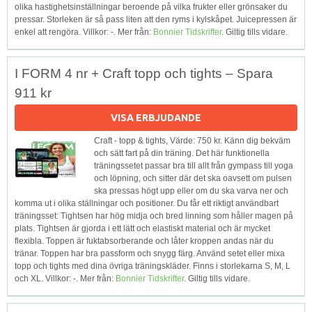
olika hastighetsinställningar beroende på vilka frukter eller grönsaker du
pressar. Storleken är så pass liten att den ryms i kylskåpet. Juicepressen är
enkel att rengöra. Villkor: -. Mer från:
Bonnier Tidskrifter
. Giltig tills vidare.
I FORM 4 nr + Craft topp och tights – Spara
911 kr
VISA ERBJUDANDE
Craft - topp & tights, Värde: 750 kr. Känn dig bekväm
och sätt fart på din träning. Det här funktionella
träningssetet passar bra till allt från gympass till yoga
och löpning, och sitter där det ska oavsett om pulsen
ska pressas högt upp eller om du ska varva ner och
komma ut i olika ställningar och positioner. Du får ett riktigt användbart
träningsset: Tightsen har hög midja och bred linning som håller magen på
plats. Tightsen är gjorda i ett lätt och elastiskt material och är mycket
flexibla. Toppen är fuktabsorberande och låter kroppen andas när du
tränar. Toppen har bra passform och snygg färg. Använd setet eller mixa
topp och tights med dina övriga träningskläder. Finns i storlekarna S, M, L
och XL. Villkor: -. Mer från:
Bonnier Tidskrifter
. Giltig tills vidare.