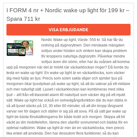
I FORM 4 nr + Nordic wake up light för 199 kr –
Spara 711 kr
VISA ERBJUDANDE
Nordic Wake up light, Värde: 550 kr. Så här får du
ordning på dygnsrytmen. Den minskade mängden
solljus under hösten och vintern kan skapa problem
för kroppens naturliga dygnsrytm. Påverkar mindre
solljus även din sömn, eller har du svårare att komma
upp på morgonen när det är mörkt när väckarklockan ringer? Då borde du
testa en wake up light. En wake up light är en väckarklocka, som väcker
dig med hjälp av ljus. Precis som solen sakta stiger och sprider ljus på
morgonen ökar ljusstyrkan på wake up light, så att du vaknar på ett mildare
och mer naturligt sätt. Ljuset i väckarklockan kan kombineras med olika
ljud – allt från ett klassiskt alarm till naturljud som väcker dig på ett mjukt
sätt. Wake up light har också en solnedgångsfunktion där du kan ställa in
så att ljuset släcks på 10, 30 eller 60 minuter, så att din kropp långsamt
varvar ner för dagen och ställer in sig på att sova. På så sätt ger wake up
light de bästa förutsättningarna för både kväll och morgon. Skippa att bli
väckt av din mobiltelefon, lämna den utanför sovrummet och bädda för en
optimal nattsömn. Wake up light är mer än en väckarklocka, men precis
lika enkel att använda. Den har dessutom flera funktioner, så du kan