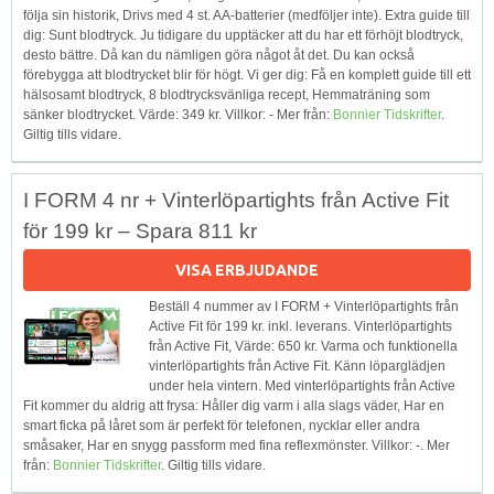
följa sin historik, Drivs med 4 st. AA-batterier (medföljer inte). Extra guide till
dig: Sunt blodtryck. Ju tidigare du upptäcker att du har ett förhöjt blodtryck,
desto bättre. Då kan du nämligen göra något åt det. Du kan också
förebygga att blodtrycket blir för högt. Vi ger dig: Få en komplett guide till ett
hälsosamt blodtryck, 8 blodtrycksvänliga recept, Hemmaträning som
sänker blodtrycket. Värde: 349 kr. Villkor: - Mer från:
Bonnier Tidskrifter
.
Giltig tills vidare.
I FORM 4 nr + Vinterlöpartights från Active Fit
för 199 kr – Spara 811 kr
VISA ERBJUDANDE
Beställ 4 nummer av I FORM + Vinterlöpartights från
Active Fit för 199 kr. inkl. leverans. Vinterlöpartights
från Active Fit, Värde: 650 kr. Varma och funktionella
vinterlöpartights från Active Fit. Känn löparglädjen
under hela vintern. Med vinterlöpartights från Active
Fit kommer du aldrig att frysa: Håller dig varm i alla slags väder, Har en
smart ficka på låret som är perfekt för telefonen, nycklar eller andra
småsaker, Har en snygg passform med fina reflexmönster. Villkor: -. Mer
från:
Bonnier Tidskrifter
. Giltig tills vidare.