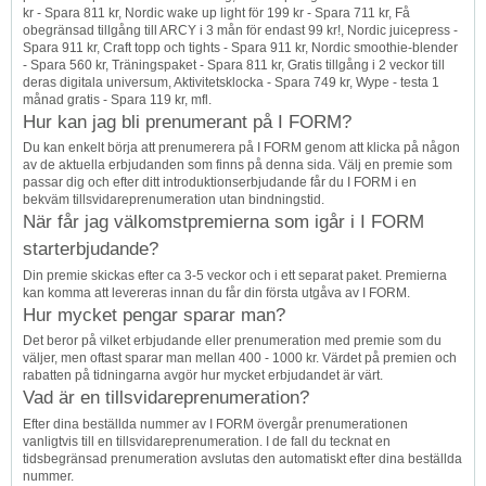
kr - Spara 811 kr, Nordic wake up light för 199 kr - Spara 711 kr, Få
obegränsad tillgång till ARCY i 3 mån för endast 99 kr!, Nordic juicepress -
Spara 911 kr, Craft topp och tights - Spara 911 kr, Nordic smoothie-blender
- Spara 560 kr, Träningspaket - Spara 811 kr, Gratis tillgång i 2 veckor till
deras digitala universum, Aktivitetsklocka - Spara 749 kr, Wype - testa 1
månad gratis - Spara 119 kr, mfl.
Hur kan jag bli prenumerant på I FORM?
Du kan enkelt börja att prenumerera på I FORM genom att klicka på någon
av de aktuella erbjudanden som finns på denna sida. Välj en premie som
passar dig och efter ditt introduktionserbjudande får du I FORM i en
bekväm tillsvidareprenumeration utan bindningstid.
När får jag välkomstpremierna som igår i I FORM
starterbjudande?
Din premie skickas efter ca 3-5 veckor och i ett separat paket. Premierna
kan komma att levereras innan du får din första utgåva av I FORM.
Hur mycket pengar sparar man?
Det beror på vilket erbjudande eller prenumeration med premie som du
väljer, men oftast sparar man mellan 400 - 1000 kr. Värdet på premien och
rabatten på tidningarna avgör hur mycket erbjudandet är värt.
Vad är en tillsvidareprenumeration?
Efter dina beställda nummer av I FORM övergår prenumerationen
vanligtvis till en tillsvidareprenumeration. I de fall du tecknat en
tidsbegränsad prenumeration avslutas den automatiskt efter dina beställda
nummer.