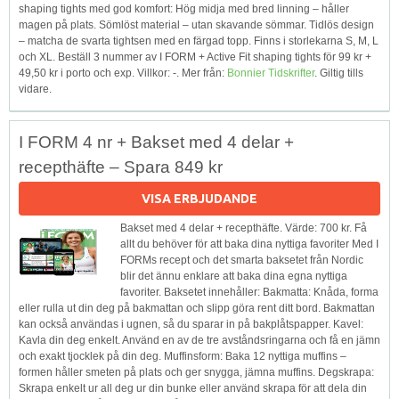
shaping tights med god komfort: Hög midja med bred linning – håller
magen på plats. Sömlöst material – utan skavande sömmar. Tidlös design
– matcha de svarta tightsen med en färgad topp. Finns i storlekarna S, M, L
och XL. Beställ 3 nummer av I FORM + Active Fit shaping tights för 99 kr +
49,50 kr i porto och exp. Villkor: -. Mer från:
Bonnier Tidskrifter
. Giltig tills
vidare.
I FORM 4 nr + Bakset med 4 delar +
recepthäfte – Spara 849 kr
VISA ERBJUDANDE
Bakset med 4 delar + recepthäfte. Värde: 700 kr. Få
allt du behöver för att baka dina nyttiga favoriter Med I
FORMs recept och det smarta baksetet från Nordic
blir det ännu enklare att baka dina egna nyttiga
favoriter. Baksetet innehåller: Bakmatta: Knåda, forma
eller rulla ut din deg på bakmattan och slipp göra rent ditt bord. Bakmattan
kan också användas i ugnen, så du sparar in på bakplåtspapper. Kavel:
Kavla din deg enkelt. Använd en av de tre avståndsringarna och få en jämn
och exakt tjocklek på din deg. Muffinsform: Baka 12 nyttiga muffins –
formen håller smeten på plats och ger snygga, jämna muffins. Degskrapa:
Skrapa enkelt ur all deg ur din bunke eller använd skrapa för att dela din