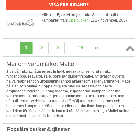
VISA ERBJUDANDE
Villkor: -. Ej aktivt erbjudande. Se alla aktuella
kampanjer från:
Spelbutiken
.
27 november, 2017
1
2
3
…
19
››
Topp
Mer om varumärket Mattel
↑
Tips på fraktfritt, låga priser, fri frakt, nedsatta priser, gratis frakt,
fyndshoppa, reavaror, sale, bonusar, studentrabatter, fyndvaror, outlet's,
halva reapriser och utförsäljningar hos affärer som säljer varumärket Mattel
på stan och online. Shoppa billigare med de senaste och bästa
erbjudandekoderna, kupongkoderna, kupongerna, kampanjkoderna,
värdekoderna, rabattkupongerna, rabattkoderna och koderna och utnyttja
nätbutikernas, webbshopparnas, återförsäljarna, webbutikernas och
butikernas kampanjer. När du letar efter en rabattkod, kampanjkod och
värdekod för Mattel så har du kommit rätt. Vi tipsar om billiga Mattel online
som är bäst i test och till bra priser.
Populära butiker & tjänster