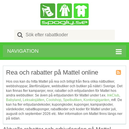
Search
for:
NAVIGATION
Rea och rabatter på Mattel online
Kupong
Hos oss kan du hitta Mattel på rea och billigt från flera olika nätbutiker,
Tagg
webbshoppar, återförsäljare, webbutiker och butiker på nätet i Sverige. Det
RSS
kan finnas fler kampanjer, reor, rabatter och erbjudanden för Mattel hos
andra webbutiker. Se även på erbjudanden för Mattel under t.ex.
InkClub
,
Babyland
,
Leksaksjätten
,
Coolshop
,
Spelbutiken
,
Kontorsgiganten
, mfl. De
kan ha fler erbjudandekoder, kupongkoder, kuponger, kampanjkoder,
värdekoder, rabattkuponger, rabattkoder och koder för Mattel under juli,
augusti och september 2026 etc. Mer information om Mattel finns längs ner
på sidan.