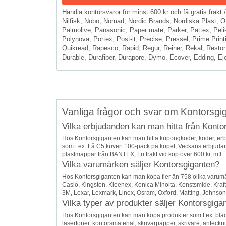
Handla kontorsvaror för minst 600 kr och få gratis frakt 
Nilfisk, Nobo, Nomad, Nordic Brands, Nordiska Plast, 
Palmolive, Panasonic, Paper mate, Parker, Pattex, Pelika
Polynova, Portex, Post-it, Precise, Pressel, Prime Print
Quikread, Rapesco, Rapid, Regur, Reiner, Rekal, Resto
Durable, Durafiber, Durapore, Dymo, Ecover, Edding, Ejen
Vanliga frågor och svar om Kontorsgi
Vilka erbjudanden kan man hitta från Konto
Hos Kontorsgiganten kan man hitta kupongkoder, koder, er
som t.ex. Få C5 kuvert 100-pack på köpet, Veckans erbjudan
plastmappar från BANTEX, Fri frakt vid köp över 600 kr, mfl.
Vilka varumärken säljer Kontorsgiganten?
Hos Kontorsgiganten kan man köpa fler än 758 olika varumär
Casio, Kingston, Kleenex, Konica Minolta, Konstsmide, Kraft
3M, Lexar, Lexmark, Linex, Osram, Oxford, Matting, Johnson 
Vilka typer av produkter säljer Kontorsgiga
Hos Kontorsgiganten kan man köpa produkter som t.ex. bläckpa
lasertoner, kontorsmaterial, skrivarpapper, skrivare, anteck