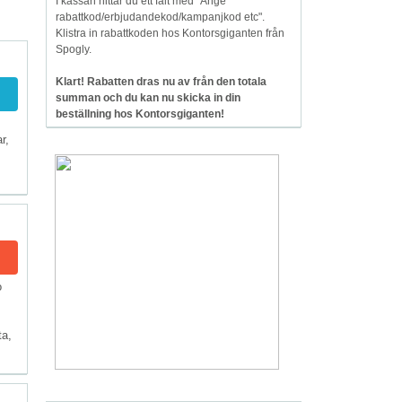
I kassan hittar du ett fält med "Ange
rabattkod/erbjudandekod/kampanjkod etc".
Klistra in rabattkoden hos Kontorsgiganten från
Spogly.
Klart! Rabatten dras nu av från den totala
summan och du kan nu skicka in din
beställning hos Kontorsgiganten!
r,
o
ta,