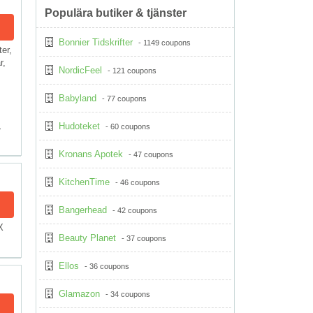
Populära butiker & tjänster
Bonnier Tidskrifter
- 1149 coupons
er,
r,
NordicFeel
- 121 coupons
Babyland
- 77 coupons
,
Hudoteket
- 60 coupons
Kronans Apotek
- 47 coupons
KitchenTime
- 46 coupons
Bangerhead
- 42 coupons
X
Beauty Planet
- 37 coupons
Ellos
- 36 coupons
Glamazon
- 34 coupons