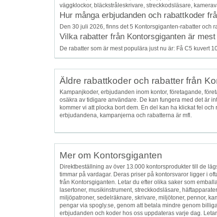
väggklockor, bläckstråleskrivare, streckkodsläsare, kameravä
Hur många erbjudanden och rabattkoder från 
Den 30 juli 2026, finns det 5 Kontorsgiganten-rabatter och ra
Vilka rabatter från Kontorsgiganten är mest
De rabatter som är mest populära just nu är: Få C5 kuvert 1
Äldre rabattkoder och rabatter från K
Kampanjkoder, erbjudanden inom kontor, företagande, föret
osäkra av tidigare användare. De kan fungera med det är inte
kommer vi att plocka bort dem. En del kan ha klickat fel och 
erbjudandena, kampanjerna och rabatterna är mfl.
Mer om Kontorsgiganten
Direktbeställning av över 13.000 kontorsprodukter till de läg
timmar på vardagar. Deras priser på kontorsvaror ligger i of
från Kontorsgiganten. Letar du efter olika saker som emballa
lasertoner, musikinstrument, streckkodsläsare, häftapparater,
miljöpatroner, sedelräknare, skrivare, miljötoner, pennor, 
pengar via spogly.se, genom att betala mindre genom billigare
erbjudanden och koder hos oss uppdateras varje dag. Letar du e