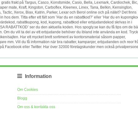
och gratis frakt på Targus, Casco, Konstsmide, Casio, Bella, Lexmark, Cardiochek, Bic,
er mate, Kraft, Kingston, Carboflex, Kleenex, Linex, Tana, Belkin, Kensington,
 Tactic, Xerox, Biax, Katrin, Parker, Lexar och Berol online och på nätet? Det finns
in hos dem. Titta efter ett fält som ’Har du en rabattkod?’ eller ’Har du en kupongko
värdekod, rabattkupong, kod, kupong, rabattkod eller erbjudandekod skrivas in i
VISA RABATTKOD’ ser du den aktuella koden. Hos spogly.se kan du få tips om de bä
n. Om du vill ta del av ett erbjudande behöver du ibland inte använda en kod. Tryc
n/sajten. Har ett mycket brett sortiment av kontorsmaterial såsom papper,
agare mm. Vill du få information när bra rabatter, kampanjer, erbjudanden och reor fr
ss på Facebook eller Twitter. Har över 32000 företagskunder men också privatperson
Information
Om Cookies
Blogg
Om oss & kontakta oss