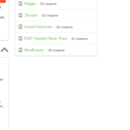
Wiggle
- 33 coupons
a,
Skistart
- 32 coupons
ure,
Grand Parfymeri
- 32 coupons
EMP Sweden Rock Shop
- 31 coupons
NiceBeauty
- 28 coupons
Topp
↑
er
,
um,