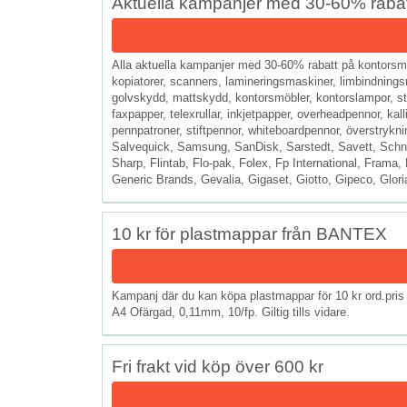
Aktuella kampanjer med 30-60% rabat
Alla aktuella kampanjer med 30-60% rabatt på kontorsmas
kopiatorer, scanners, lamineringsmaskiner, limbindningsma
golvskydd, mattskydd, kontorsmöbler, kontorslampor, ste
faxpapper, telexrullar, inkjetpapper, overheadpennor, kall
pennpatroner, stiftpennor, whiteboardpennor, överstry
Salvequick, Samsung, SanDisk, Sarstedt, Savett, Schnei
Sharp, Flintab, Flo-pak, Folex, Fp International, Frama
Generic Brands, Gevalia, Gigaset, Giotto, Gipeco, Gloria m
10 kr för plastmappar från BANTEX
Kampanj där du kan köpa plastmappar för 10 kr ord.pris
A4 Ofärgad, 0,11mm, 10/fp. Giltig tills vidare.
Fri frakt vid köp över 600 kr