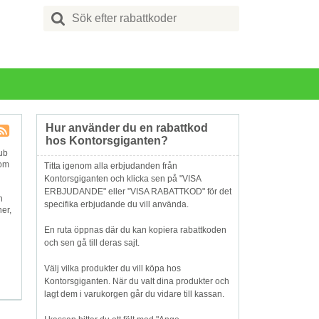
Search
for:
Hur använder du en rabattkod
hos Kontorsgiganten?
Butik
ub
RSS
som
Titta igenom alla erbjudanden från
Kontorsgiganten och klicka sen på "VISA
ERBJUDANDE" eller "VISA RABATTKOD" för det
h
specifika erbjudande du vill använda.
er,
En ruta öppnas där du kan kopiera rabattkoden
och sen gå till deras sajt.
Välj vilka produkter du vill köpa hos
Kontorsgiganten. När du valt dina produkter och
lagt dem i varukorgen går du vidare till kassan.