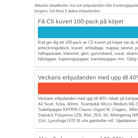
Aktuella rabattkoder, rea och erbjudanden från Kontorsgigante
fungera. Det finns 5 aktiva erbjudanden.
Få C5 kuvert 100-pack på köpet
Kod ger dig ett 100-pack av C5 kuvert på köpet när du ha
anteckningsblock, kuvert, emballage, mappar, pennor, pär
häftapparater, klammer, gem, gummiband, saxar, skärmaski
hålslagare, kopieringspapper, transferpapper mm. Giltig ti
Veckans erbjudanden med upp till 40
Veckans erbjudanden med upp till 40% rabatt på kampa
A4 Svart, ficka, 40mm, Svampduk Wizzo Medium blå 2
Toalettpapper KATRIN Classic Gigant M, 2-lagers, 340m,
Sopsäck Polyprima 125L Röd, 25/rl, 6rl, Allrengöring N
12st, Ljusslinga LED 16 vita garnbollar mfl. Uppdateras 