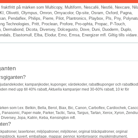
/ fraktfritt på märken som Multicopy, Multiform, Nescafé, Nestlé, Nexcare, Nil
OKI, Olivetti, Olympus, Omron, Omyacolor, Op-site, Osram, Oxford, Pagna,
n, Pendaflex, Philips, Pierre, Pilot, Plantronics, Playbox, Pls, Pny, Polynat
ing Technologies, Pritt, Proclean, Profore, Pro-ophta, Propac, P-Touch,
n, Dermabond, Dicota, Diversey, Dolcegusto, Dove, Duni, Duoderm, Duplo,
dals, Elastomull, Elba, Elodur, Emo, Emsa, Energizer mfl. Giltig tills vidare.
ganten
rsgiganten?
bjudandekoder, kampanjkoder, kuponger, värdekoder, rabattkuponger och rabattkod
den med upp till 40% rabatt, Aktuella kampanjer med 30-60% rabatt, 10 kr för
ken som t.ex. Belkin, Bella, Berol, Biax, Bic, Canon, Carboflex, Cardiochek, Casco
, Panasonic, Paper mate, Parker, Tactic, Tana, Targus, Tartan, Xerox, Xyron, Zendi
Diversey, Jopa, Katrin, Keba, Kensington mfl.
nten?
troner, lasertoner, miljöpatroner, miljötoner, orginal bläckpatroner, orginal
ningsblock, kuvert, emballage, mappar, pennor, kontorsvaror, musikinstrument,