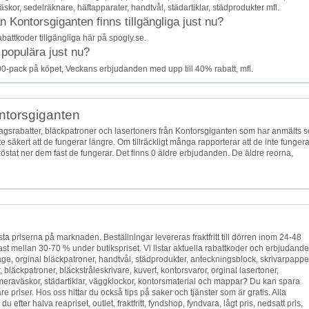
skor, sedelräknare, häftapparater, handtvål, städartiklar, städprodukter mfl.
Kontorsgiganten finns tillgängliga just nu?
battkoder tillgängliga här på spogly.se.
 populära just nu?
00-pack på köpet, Veckans erbjudanden med upp till 40% rabatt, mfl.
ontorsgiganten
agsrabatter, bläckpatroner och lasertoners från Kontorsgiganten som har anmälts 
 säkert att de fungerar längre. Om tillräckligt många rapporterar att de inte fungera
röstat ner dem fast de fungerar. Det finns 0 äldre erbjudanden. De äldre reorna,
sta priserna på marknaden. Beställningar levereras fraktfritt till dörren inom 24-48
tast mellan 30-70 % under butikspriset. Vi listar aktuella rabattkoder och erbjudand
ge, orginal bläckpatroner, handtvål, städprodukter, anteckningsblock, skrivarpappe
 bläckpatroner, bläckstråleskrivare, kuvert, kontorsvaror, orginal lasertoner,
kameraväskor, städartiklar, väggklockor, kontorsmaterial och mappar? Du kan spara
 priser. Hos oss hittar du också tips på saker och tjänster som är gratis. Alla
fter halva reapriset, outlet, fraktfritt, fyndshop, fyndvara, lågt pris, nedsatt pris,