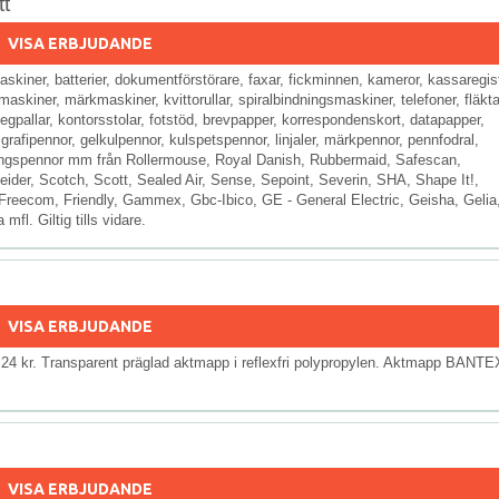
t
VISA ERBJUDANDE
kiner, batterier, dokumentförstörare, faxar, fickminnen, kameror, kassaregist
skiner, märkmaskiner, kvittorullar, spiralbindningsmaskiner, telefoner, fläkta
gpallar, kontorsstolar, fotstöd, brevpapper, korrespondenskort, datapapper,
igrafipennor, gelkulpennor, kulspetspennor, linjaler, märkpennor, pennfodral,
kningspennor mm från Rollermouse, Royal Danish, Rubbermaid, Safescan,
der, Scotch, Scott, Sealed Air, Sense, Sepoint, Severin, SHA, Shape It!,
, Freecom, Friendly, Gammex, Gbc-Ibico, GE - General Electric, Geisha, Gelia
fl. Giltig tills vidare.
VISA ERBJUDANDE
 24 kr. Transparent präglad aktmapp i reflexfri polypropylen. Aktmapp BANTE
VISA ERBJUDANDE