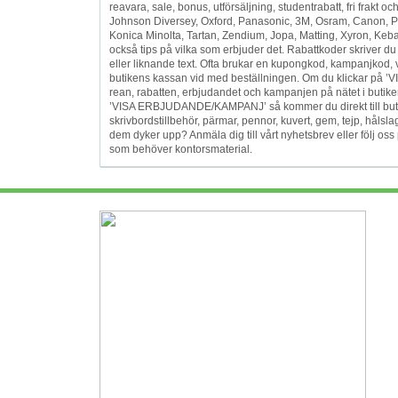
reavara, sale, bonus, utförsäljning, studentrabatt, fri frakt 
Johnson Diversey, Oxford, Panasonic, 3M, Osram, Canon, Pap
Konica Minolta, Tartan, Zendium, Jopa, Matting, Xyron, Keba,
också tips på vilka som erbjuder det. Rabattkoder skriver du 
eller liknande text. Ofta brukar en kupongkod, kampanjkod, 
butikens kassan vid med beställningen. Om du klickar på ’
rean, rabatten, erbjudandet och kampanjen på nätet i butike
’VISA ERBJUDANDE/KAMPANJ’ så kommer du direkt till butike
skrivbordstillbehör, pärmar, pennor, kuvert, gem, tejp, hålsl
dem dyker upp? Anmäla dig till vårt nyhetsbrev eller följ o
som behöver kontorsmaterial.