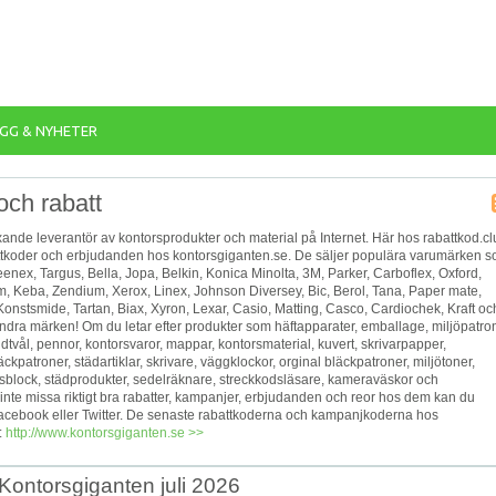
GG & NYHETER
och rabatt
ande leverantör av kontorsprodukter och material på Internet. Här hos rabattkod.cl
battkoder och erbjudanden hos kontorsgiganten.se. De säljer populära varumärken 
leenex, Targus, Bella, Jopa, Belkin, Konica Minolta, 3M, Parker, Carboflex, Oxford,
am, Keba, Zendium, Xerox, Linex, Johnson Diversey, Bic, Berol, Tana, Paper mate,
onstsmide, Tartan, Biax, Xyron, Lexar, Casio, Matting, Casco, Cardiochek, Kraft oc
ra märken! Om du letar efter produkter som häftapparater, emballage, miljöpatron
ndtvål, pennor, kontorsvaror, mappar, kontorsmaterial, kuvert, skrivarpapper,
äckpatroner, städartiklar, skrivare, väggklockor, orginal bläckpatroner, miljötoner,
gsblock, städprodukter, sedelräknare, streckkodsläsare, kameraväskor och
tt inte missa riktigt bra rabatter, kampanjer, erbjudanden och reor hos dem kan du
på Facebook eller Twitter. De senaste rabattkoderna och kampanjkoderna hos
:
http://www.kontorsgiganten.se >>
 Kontorsgiganten juli 2026