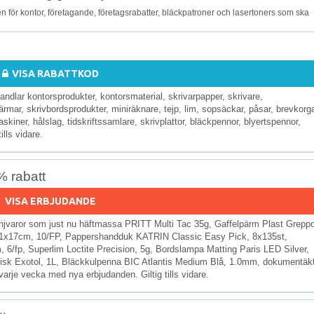
n för kontor, företagande, företagsrabatter, bläckpatroner och lasertoners som ska
VISA RABATTKOD
ndlar kontorsprodukter, kontorsmaterial, skrivarpapper, skrivare,
mar, skrivbordsprodukter, miniräknare, tejp, lim, sopsäckar, påsar, brevkorga
ner, hålslag, tidskriftssamlare, skrivplattor, bläckpennor, blyertspennor,
lls vidare.
% rabatt
VISA ERBJUDANDE
njvaror som just nu häftmassa PRITT Multi Tac 35g, Gaffelpärm Plast Grepp
1x17cm, 10/FP, Pappershandduk KATRIN Classic Easy Pick, 8x135st,
 6/fp, Superlim Loctite Precision, 5g, Bordslampa Matting Paris LED Silver,
ilfisk Exotol, 1L, Bläckkulpenna BIC Atlantis Medium Blå, 1.0mm, dokumentäk
varje vecka med nya erbjudanden. Giltig tills vidare.