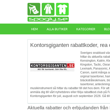
HEM
ALLA BUTIKER
KATEGORIER
BLO
Kontorsgiganten rabattkoder, rea 
Sveriges snabbast väx
hittar du aktuella ra
‎Kensington, Katrin, K
Kingston, Tactic, Osr
Lexmark, Panasonic, K
Canon, samt många and
orginal lasertoner, ha
bläckstråleskrivare, bl
lasertoner, antecknin
musikinstrument så hittar du rabatter till det hos dem. För a
anmäla dig till vårt nyhetsbrev eller följa rabattkod.club 
Kontorsgiganten för juli, augusti och september 2026. Gå till
Aktuella rabatter och erbjudanden från