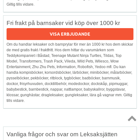
Giltig tills vidare.
Fri frakt på barnsaker vid köp över 1000 kr
VISA ERBJUDANDE
Om du handlar leksaker och barnprylar för mer än 1000 kr hos dem skickar
de med gratis frakt / fraktfritt. Hos dem hittar du varumärken som
Teddykompaniet i Båstad, Teenage Mutant Ninja Turtles, Tildas, Top
Model, Transformers, Trash Pack, Vileda, Wild Pets, Wilesco, Wow
Entertainment, Zhu Zhu Pets, Information, Robofish, Yedoo mfl. Du kan
handla kompisböcker, korsordsböcker, lärböcker, miniböcker, målarböcker,
pysselböcker, pekböcker, ritblock, tygböcker, badböcker, barnmusik,
dockor, frisyrhuvuden, docktillbehör, modedockor, dockskåp, pipmuggar,
babybestick, barnbestick, nappar, nattlampor, babyskallror, byggstavar,
klossar, gunghästar, dragleksaker, gungleksaker, lära gå vagnar mm. Giltig
tills vidare.
Topp
Vanliga frågor och svar om Leksaksjätten
↑