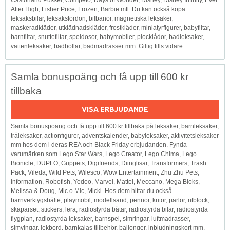
After High, Fisher Price, Frozen, Barbie mfl. Du kan också köpa
leksaksbilar, leksaksfordon, bilbanor, magnetiska leksaker,
maskeradkläder, utklädnadskläder, frostkläder, miniatyrfigurer, babyfiltar,
barnfiltar, snuttefiltar, speldosor, babymobiler, plocklådor, badleksaker,
vattenleksaker, badbollar, badmadrasser mm. Giltig tills vidare.
Samla bonuspoäng och få upp till 600 kr
tillbaka
VISA ERBJUDANDE
Samla bonuspoäng och få upp till 600 kr tillbaka på leksaker, barnleksaker,
träleksaker, actionfigurer, adventskalender, babyleksaker, aktivitetsleksaker
mm hos dem i deras REA och Black Friday erbjudanden. Fynda
varumärken som Lego Star Wars, Lego Creator, Lego Chima, Lego
Bionicle, DUPLO, Guppets, Digifriends, Diinglisar, Transformers, Trash
Pack, Vileda, Wild Pets, Wilesco, Wow Entertainment, Zhu Zhu Pets,
Information, Robofish, Yedoo, Marvel, Mattel, Meccano, Mega Bloks,
Melissa & Doug, Mic o Mic, Micki. Hos dem hittar du också
barnverktygsbälte, playmobil, modellsand, pennor, kritor, pärlor, ritblock,
skaparset, stickers, lera, radiostyrda båtar, radiostyrda bilar, radiostyrda
flygplan, radiostyrda leksaker, barnspel, simringar, luftmadrasser,
simvingar, lekbord, barnkalas tillbehör, ballonger, inbjudningskort mm.