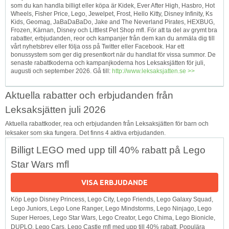
som du kan handla billigt eller köpa är Kidek, Ever After High, Hasbro, Hot
Wheels, Fisher Price, Lego, Jewelpet, Frost, Hello Kitty, Disney Infinity, Ks
Kids, Geomag, JaBaDaBaDo, Jake and The Neverland Pirates, HEXBUG,
Frozen, Kärnan, Disney och Littlest Pet Shop mfl. För att ta del av grymt bra
rabatter, erbjudanden, reor och kampanjer från dem kan du anmäla dig till
vårt nyhetsbrev eller följa oss på Twitter eller Facebook. Har ett
bonussystem som ger dig presentkort när du handlat för vissa summor. De
senaste rabattkoderna och kampanjkoderna hos Leksaksjätten för juli,
augusti och september 2026. Gå till:
http://www.leksaksjatten.se >>
Aktuella rabatter och erbjudanden från
Leksaksjätten juli 2026
Aktuella rabattkoder, rea och erbjudanden från Leksaksjätten för barn och
leksaker som ska fungera. Det finns 4 aktiva erbjudanden.
Billigt LEGO med upp till 40% rabatt på Lego
Star Wars mfl
VISA ERBJUDANDE
Köp Lego Disney Princess, Lego City, Lego Friends, Lego Galaxy Squad,
Lego Juniors, Lego Lone Ranger, Lego Mindstorms, Lego Ninjago, Lego
Super Heroes, Lego Star Wars, Lego Creator, Lego Chima, Lego Bionicle,
DUPLO, Lego Cars, Lego Castle mfl med upp till 40% rabatt. Populära