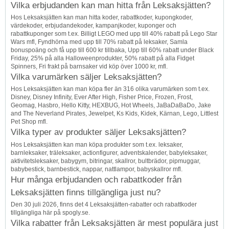
Vilka erbjudanden kan man hitta från Leksaksjätten?
Hos Leksaksjätten kan man hitta koder, rabattkoder, kupongkoder,
värdekoder, erbjudandekoder, kampanjkoder, kuponger och
rabattkuponger som t.ex. Billigt LEGO med upp till 40% rabatt på Lego Star
Wars mfl, Fyndhörna med upp till 70% rabatt på leksaker, Samla
bonuspoäng och få upp till 600 kr tillbaka, Upp till 60% rabatt under Black
Friday, 25% på alla Halloweenprodukter, 50% rabatt på alla Fidget
Spinners, Fri frakt på barnsaker vid köp över 1000 kr, mfl.
Vilka varumärken säljer Leksaksjätten?
Hos Leksaksjätten kan man köpa fler än 316 olika varumärken som t.ex.
Disney, Disney Infinity, Ever After High, Fisher Price, Frozen, Frost,
Geomag, Hasbro, Hello Kitty, HEXBUG, Hot Wheels, JaBaDaBaDo, Jake
and The Neverland Pirates, Jewelpet, Ks Kids, Kidek, Kärnan, Lego, Littlest
Pet Shop mfl.
Vilka typer av produkter säljer Leksaksjätten?
Hos Leksaksjätten kan man köpa produkter som t.ex. leksaker,
barnleksaker, träleksaker, actionfigurer, adventskalender, babyleksaker,
aktivitetsleksaker, babygym, bitringar, skallror, bultbrädor, pipmuggar,
babybestick, barnbestick, nappar, nattlampor, babyskallror mfl.
Hur många erbjudanden och rabattkoder från
Leksaksjätten finns tillgängliga just nu?
Den 30 juli 2026, finns det 4 Leksaksjätten-rabatter och rabattkoder
tillgängliga här på spogly.se.
Vilka rabatter från Leksaksjätten är mest populära just