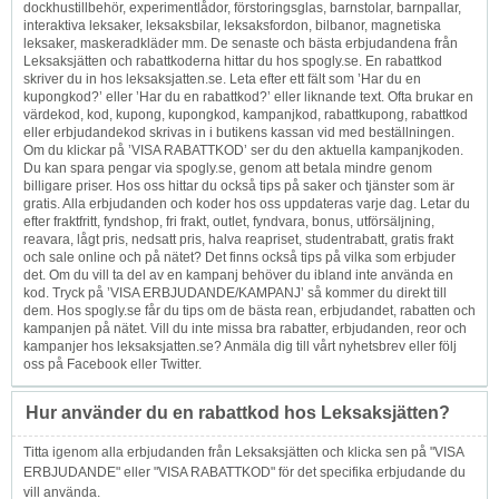
dockhustillbehör, experimentlådor, förstoringsglas, barnstolar, barnpallar,
interaktiva leksaker, leksaksbilar, leksaksfordon, bilbanor, magnetiska
leksaker, maskeradkläder mm. De senaste och bästa erbjudandena från
Leksaksjätten och rabattkoderna hittar du hos spogly.se. En rabattkod
skriver du in hos leksaksjatten.se. Leta efter ett fält som ’Har du en
kupongkod?’ eller ’Har du en rabattkod?’ eller liknande text. Ofta brukar en
värdekod, kod, kupong, kupongkod, kampanjkod, rabattkupong, rabattkod
eller erbjudandekod skrivas in i butikens kassan vid med beställningen.
Om du klickar på ’VISA RABATTKOD’ ser du den aktuella kampanjkoden.
Du kan spara pengar via spogly.se, genom att betala mindre genom
billigare priser. Hos oss hittar du också tips på saker och tjänster som är
gratis. Alla erbjudanden och koder hos oss uppdateras varje dag. Letar du
efter fraktfritt, fyndshop, fri frakt, outlet, fyndvara, bonus, utförsäljning,
reavara, lågt pris, nedsatt pris, halva reapriset, studentrabatt, gratis frakt
och sale online och på nätet? Det finns också tips på vilka som erbjuder
det. Om du vill ta del av en kampanj behöver du ibland inte använda en
kod. Tryck på ’VISA ERBJUDANDE/KAMPANJ’ så kommer du direkt till
dem. Hos spogly.se får du tips om de bästa rean, erbjudandet, rabatten och
kampanjen på nätet. Vill du inte missa bra rabatter, erbjudanden, reor och
kampanjer hos leksaksjatten.se? Anmäla dig till vårt nyhetsbrev eller följ
oss på Facebook eller Twitter.
Hur använder du en rabattkod hos Leksaksjätten?
Titta igenom alla erbjudanden från Leksaksjätten och klicka sen på "VISA
ERBJUDANDE" eller "VISA RABATTKOD" för det specifika erbjudande du
vill använda.