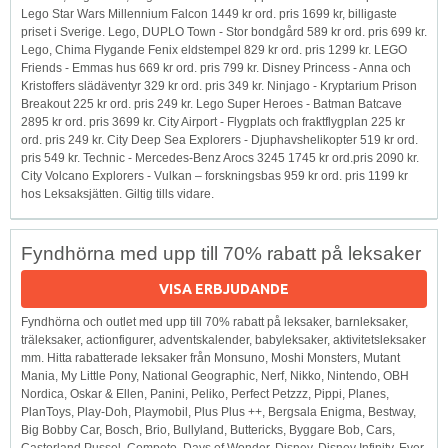
Lego Star Wars Millennium Falcon 1449 kr ord. pris 1699 kr, billigaste
priset i Sverige. Lego, DUPLO Town - Stor bondgård 589 kr ord. pris 699 kr.
Lego, Chima Flygande Fenix eldstempel 829 kr ord. pris 1299 kr. LEGO
Friends - Emmas hus 669 kr ord. pris 799 kr. Disney Princess - Anna och
Kristoffers slädäventyr 329 kr ord. pris 349 kr. Ninjago - Kryptarium Prison
Breakout 225 kr ord. pris 249 kr. Lego Super Heroes - Batman Batcave
2895 kr ord. pris 3699 kr. City Airport - Flygplats och fraktflygplan 225 kr
ord. pris 249 kr. City Deep Sea Explorers - Djuphavshelikopter 519 kr ord.
pris 549 kr. Technic - Mercedes-Benz Arocs 3245 1745 kr ord.pris 2090 kr.
City Volcano Explorers - Vulkan – forskningsbas 959 kr ord. pris 1199 kr
hos Leksaksjätten. Giltig tills vidare.
Fyndhörna med upp till 70% rabatt på leksaker
VISA ERBJUDANDE
Fyndhörna och outlet med upp till 70% rabatt på leksaker, barnleksaker,
träleksaker, actionfigurer, adventskalender, babyleksaker, aktivitetsleksaker
mm. Hitta rabatterade leksaker från Monsuno, Moshi Monsters, Mutant
Mania, My Little Pony, National Geographic, Nerf, Nikko, Nintendo, OBH
Nordica, Oskar & Ellen, Panini, Peliko, Perfect Petzzz, Pippi, Planes,
PlanToys, Play-Doh, Playmobil, Plus Plus ++, Bergsala Enigma, Bestway,
Big Bobby Car, Bosch, Brio, Bullyland, Buttericks, Byggare Bob, Cars,
Castorland Pussel, Competo, Days of Wonder, Disney, Disney Infinity, Ever