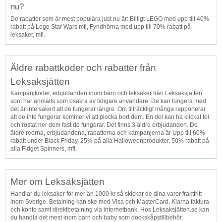
nu?
De rabatter som är mest populära just nu är: Billigt LEGO med upp till 40%
rabatt på Lego Star Wars mfl, Fyndhörna med upp till 70% rabatt på
leksaker, mfl.
Äldre rabattkoder och rabatter från
Leksaksjätten
Kampanjkoder, erbjudanden inom barn och leksaker från Leksaksjätten
som har anmälts som osäkra av tidigare användare. De kan fungera med
det är inte säkert att de fungerar längre. Om tillräckligt många rapporterar
att de inte fungerar kommer vi att plocka bort dem. En del kan ha klickat fel
och röstat ner dem fast de fungerar. Det finns 3 äldre erbjudanden. De
äldre reorna, erbjudandena, rabatterna och kampanjerna är Upp till 60%
rabatt under Black Friday, 25% på alla Halloweenprodukter, 50% rabatt på
alla Fidget Spinners, mfl.
Mer om Leksaksjätten
Handlar du leksaker för mer än 1000 kr så skickar de dina varor fraktfritt
inom Sverige. Betalning kan ske med Visa och MasterCard, Klarna faktura
och konto samt direktbetalning via internetbank. Hos Leksaksjätten.se kan
du handla det mest inom barn och baby som dockskåpstillbehör,