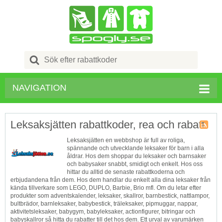
Search
for:
NAVIGATION
Leksaksjätten rabattkoder, rea och rabatt
Butik
Leksaksjätten en webbshop är full av roliga,
RSS
spännande och utvecklande leksaker för barn i alla
åldrar. Hos dem shoppar du leksaker och barnsaker
och babysaker snabbt, smidigt och enkelt. Hos oss
hittar du alltid de senaste rabattkoderna och
erbjudandena från dem. Hos dem handlar du enkelt alla dina leksaker från
kända tillverkare som LEGO, DUPLO, Barbie, Brio mfl. Om du letar efter
produkter som adventskalender, leksaker, skallror, barnbestick, nattlampor,
bultbrädor, barnleksaker, babybestick, träleksaker, pipmuggar, nappar,
aktivitetsleksaker, babygym, babyleksaker, actionfigurer, bitringar och
babyskallror så hitta du rabatter till det hos dem. Ett urval av varumärken