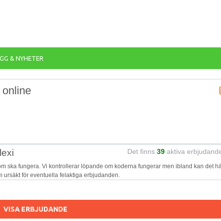
GG & NYHETER
 online
lexi
Det finns
39
aktiva erbjudand
som ska fungera. Vi kontrollerar löpande om koderna fungerar men ibland kan det 
 om ursäkt för eventuella felaktiga erbjudanden.
VISA ERBJUDANDE