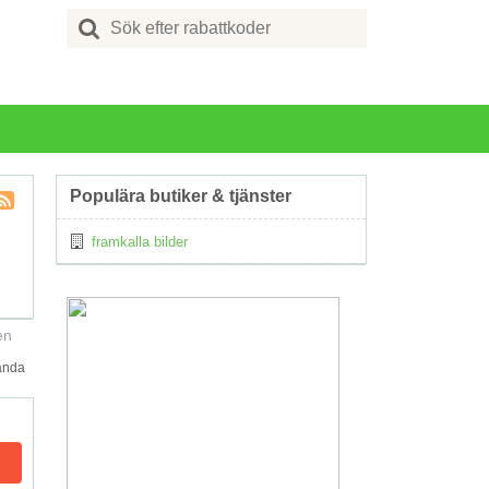
Search
for:
Populära butiker & tjänster
Kupong
framkalla bilder
Tagg
RSS
en
hända