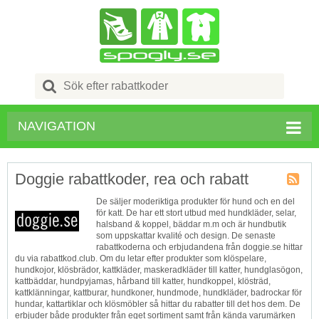
Search
for:
NAVIGATION
Doggie rabattkoder, rea och rabatt
Butik
De säljer moderiktiga produkter för hund och en del
RSS
för katt. De har ett stort utbud med hundkläder, selar,
halsband & koppel, bäddar m.m och är hundbutik
som uppskattar kvalité och design. De senaste
rabattkoderna och erbjudandena från doggie.se hittar
du via rabattkod.club. Om du letar efter produkter som klöspelare,
hundkojor, klösbrädor, kattkläder, maskeradkläder till katter, hundglasögon,
kattbäddar, hundpyjamas, hårband till katter, hundkoppel, klösträd,
kattklänningar, kattburar, hundkoner, hundmode, hundkläder, badrockar för
hundar, kattartiklar och klösmöbler så hittar du rabatter till det hos dem. De
erbjuder både produkter från eget sortiment samt från kända varumärken