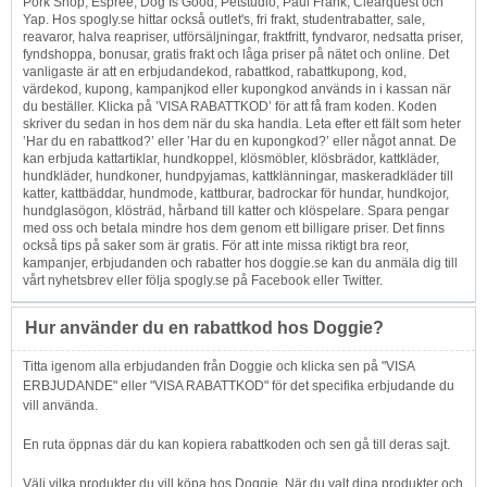
Pork Shop, Espree, Dog Is Good, Petstudio, Paul Frank, Clearquest och
Yap. Hos spogly.se hittar också outlet's, fri frakt, studentrabatter, sale,
reavaror, halva reapriser, utförsäljningar, fraktfritt, fyndvaror, nedsatta priser,
fyndshoppa, bonusar, gratis frakt och låga priser på nätet och online. Det
vanligaste är att en erbjudandekod, rabattkod, rabattkupong, kod,
värdekod, kupong, kampanjkod eller kupongkod används in i kassan när
du beställer. Klicka på ’VISA RABATTKOD’ för att få fram koden. Koden
skriver du sedan in hos dem när du ska handla. Leta efter ett fält som heter
’Har du en rabattkod?’ eller ’Har du en kupongkod?’ eller något annat. De
kan erbjuda kattartiklar, hundkoppel, klösmöbler, klösbrädor, kattkläder,
hundkläder, hundkoner, hundpyjamas, kattklänningar, maskeradkläder till
katter, kattbäddar, hundmode, kattburar, badrockar för hundar, hundkojor,
hundglasögon, klösträd, hårband till katter och klöspelare. Spara pengar
med oss och betala mindre hos dem genom ett billigare priser. Det finns
också tips på saker som är gratis. För att inte missa riktigt bra reor,
kampanjer, erbjudanden och rabatter hos doggie.se kan du anmäla dig till
vårt nyhetsbrev eller följa spogly.se på Facebook eller Twitter.
Hur använder du en rabattkod hos Doggie?
Titta igenom alla erbjudanden från Doggie och klicka sen på "VISA
ERBJUDANDE" eller "VISA RABATTKOD" för det specifika erbjudande du
vill använda.
En ruta öppnas där du kan kopiera rabattkoden och sen gå till deras sajt.
Välj vilka produkter du vill köpa hos Doggie. När du valt dina produkter och