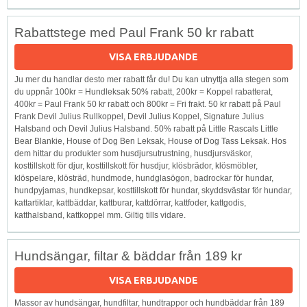
Rabattstege med Paul Frank 50 kr rabatt
VISA ERBJUDANDE
Ju mer du handlar desto mer rabatt får du! Du kan utnyttja alla stegen som
du uppnår 100kr = Hundleksak 50% rabatt, 200kr = Koppel rabatterat,
400kr = Paul Frank 50 kr rabatt och 800kr = Fri frakt. 50 kr rabatt på Paul
Frank Devil Julius Rullkoppel, Devil Julius Koppel, Signature Julius
Halsband och Devil Julius Halsband. 50% rabatt på Little Rascals Little
Bear Blankie, House of Dog Ben Leksak, House of Dog Tass Leksak. Hos
dem hittar du produkter som husdjursutrustning, husdjursväskor,
kosttillskott för djur, kosttillskott för husdjur, klösbrädor, klösmöbler,
klöspelare, klösträd, hundmode, hundglasögon, badrockar för hundar,
hundpyjamas, hundkepsar, kosttillskott för hundar, skyddsvästar för hundar,
kattartiklar, kattbäddar, kattburar, kattdörrar, kattfoder, kattgodis,
katthalsband, kattkoppel mm. Giltig tills vidare.
Hundsängar, filtar & bäddar från 189 kr
VISA ERBJUDANDE
Massor av hundsängar, hundfiltar, hundtrappor och hundbäddar från 189