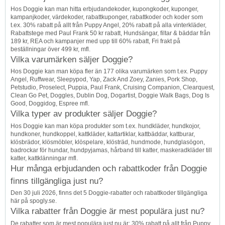
Hos Doggie kan man hitta erbjudandekoder, kupongkoder, kuponger,
kampanjkoder, värdekoder, rabattkuponger, rabattkoder och koder som
t.ex. 30% rabatt på allt från Puppy Angel, 20% rabatt på alla vinterkläder,
Rabattstege med Paul Frank 50 kr rabatt, Hundsängar, filtar & bäddar från
189 kr, REA och kampanjer med upp till 60% rabatt, Fri frakt på
beställningar över 499 kr, mfl.
Vilka varumärken säljer Doggie?
Hos Doggie kan man köpa fler än 177 olika varumärken som t.ex. Puppy
Angel, Ruffwear, Sleepypod, Yap, Zack And Zoey, Zanies, Pork Shop,
Petstudio, Proselect, Puppia, Paul Frank, Cruising Companion, Clearquest,
Clean Go Pet, Doggles, Dublin Dog, Dogartist, Doggie Walk Bags, Dog Is
Good, Doggidog, Espree mfl.
Vilka typer av produkter säljer Doggie?
Hos Doggie kan man köpa produkter som t.ex. hundkläder, hundkojor,
hundkoner, hundkoppel, kattkläder, kattartiklar, kattbäddar, kattburar,
klösbrädor, klösmöbler, klöspelare, klösträd, hundmode, hundglasögon,
badrockar för hundar, hundpyjamas, hårband till katter, maskeradkläder till
katter, kattklänningar mfl.
Hur många erbjudanden och rabattkoder från Doggie
finns tillgängliga just nu?
Den 30 juli 2026, finns det 5 Doggie-rabatter och rabattkoder tillgängliga
här på spogly.se.
Vilka rabatter från Doggie är mest populära just nu?
De rabatter som är mest populära just nu är: 30% rabatt på allt från Puppy