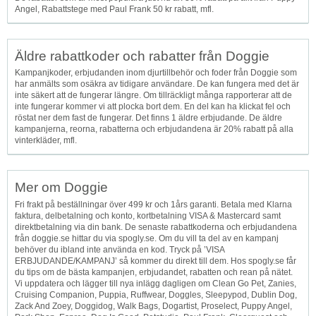
Angel, Rabattstege med Paul Frank 50 kr rabatt, mfl.
Äldre rabattkoder och rabatter från Doggie
Kampanjkoder, erbjudanden inom djurtillbehör och foder från Doggie som
har anmälts som osäkra av tidigare användare. De kan fungera med det är
inte säkert att de fungerar längre. Om tillräckligt många rapporterar att de
inte fungerar kommer vi att plocka bort dem. En del kan ha klickat fel och
röstat ner dem fast de fungerar. Det finns 1 äldre erbjudande. De äldre
kampanjerna, reorna, rabatterna och erbjudandena är 20% rabatt på alla
vinterkläder, mfl.
Mer om Doggie
Fri frakt på beställningar över 499 kr och 1års garanti. Betala med Klarna
faktura, delbetalning och konto, kortbetalning VISA & Mastercard samt
direktbetalning via din bank. De senaste rabattkoderna och erbjudandena
från doggie.se hittar du via spogly.se. Om du vill ta del av en kampanj
behöver du ibland inte använda en kod. Tryck på ’VISA
ERBJUDANDE/KAMPANJ’ så kommer du direkt till dem. Hos spogly.se får
du tips om de bästa kampanjen, erbjudandet, rabatten och rean på nätet.
Vi uppdatera och lägger till nya inlägg dagligen om Clean Go Pet, Zanies,
Cruising Companion, Puppia, Ruffwear, Doggles, Sleepypod, Dublin Dog,
Zack And Zoey, Doggidog, Walk Bags, Dogartist, Proselect, Puppy Angel,