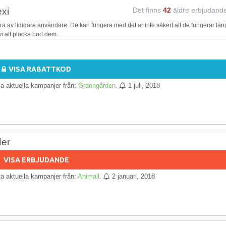
exi
Det finns
42
äldre erbjudand
 av tidigare användare. De kan fungera med det är inte säkert att de fungerar län
i att plocka bort dem.
VISA RABATTKOD
lla aktuella kampanjer från:
Granngården
.
1 juli, 2018
der
VISA ERBJUDANDE
lla aktuella kampanjer från:
Animail
.
2 januari, 2018