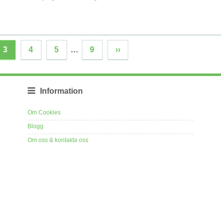
3
4
5
…
9
››
Information
Om Cookies
Blogg
Om oss & kontakta oss