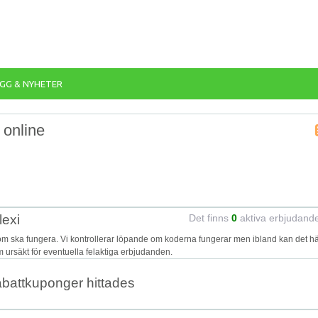
GG & NYHETER
 online
lexi
Det finns
0
aktiva erbjudand
som ska fungera. Vi kontrollerar löpande om koderna fungerar men ibland kan det 
 om ursäkt för eventuella felaktiga erbjudanden.
abattkuponger hittades