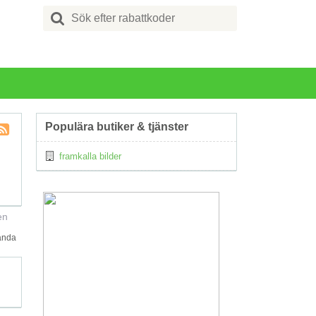
Search
for:
Populära butiker & tjänster
Kupong
framkalla bilder
Tagg
RSS
en
hända