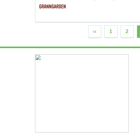
‹‹
1
2