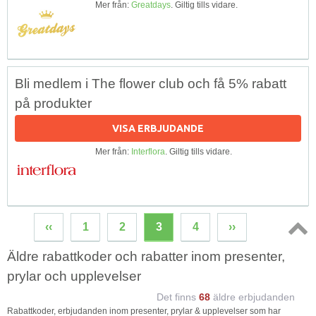
Mer från:
Greatdays
. Giltig tills vidare.
Bli medlem i The flower club och få 5% rabatt
på produkter
VISA ERBJUDANDE
Mer från:
Interflora
. Giltig tills vidare.
‹‹
1
2
3
4
››
Topp
Äldre rabattkoder och rabatter inom presenter,
↑
prylar och upplevelser
Det finns
68
äldre erbjudanden
Rabattkoder, erbjudanden inom presenter, prylar & upplevelser som har