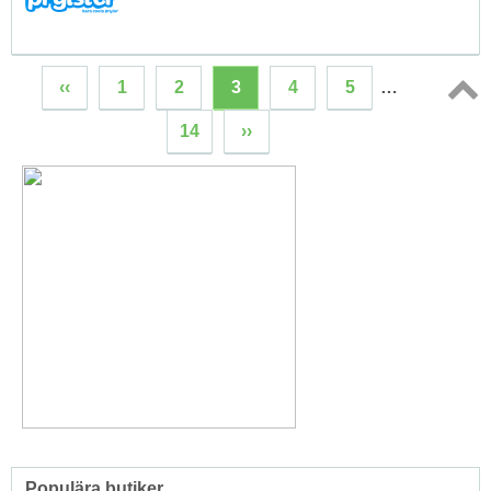
‹‹
1
2
3
4
5
…
Topp
14
››
↑
Populära butiker