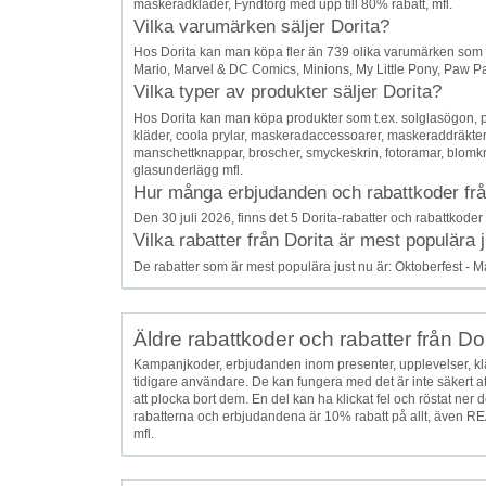
maskeradkläder, Fyndtorg med upp till 80% rabatt, mfl.
Vilka varumärken säljer Dorita?
Hos Dorita kan man köpa fler än 739 olika varumärken som t.
Mario, Marvel & DC Comics, Minions, My Little Pony, Paw Patro
Vilka typer av produkter säljer Dorita?
Hos Dorita kan man köpa produkter som t.ex. solglasögon, party
kläder, coola prylar, maskeradaccessoarer, maskeraddräkte
manschettknappar, broscher, smyckeskrin, fotoramar, blomkruk
glasunderlägg mfl.
Hur många erbjudanden och rabattkoder från 
Den 30 juli 2026, finns det 5 Dorita-rabatter och rabattkoder 
Vilka rabatter från Dorita är mest populära 
De rabatter som är mest populära just nu är: Oktoberfest - 
Äldre rabattkoder och rabatter från Dor
Kampanjkoder, erbjudanden inom presenter, upplevelser, kl
tidigare användare. De kan fungera med det är inte säkert at
att plocka bort dem. En del kan ha klickat fel och röstat ne
rabatterna och erbjudandena är 10% rabatt på allt, även REA
mfl.