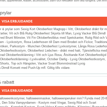
enter, upplevelser, kläder, accessoarer, barn och leksaker som ska fungera. Det finn
prylar
VISA ERBJUDANDE
r & prylar som Sexig Kort Oktoberfest Magtopp i Vitt, Oktoberfest dräkt för 
rtier, Vit och Blå Rutig Oktoberfest Skjorta till Man, Lyxig Vacker Blå Dirndl
med Brunt Mönster, Vit Fin Oktoberfestblus med Spetskanter, Rutig Röd och V
m - Lyxkostym, Rosa Lederhosen till Dam med Broderi och Fickor, Traditione
t Fröken, Parkostym - Munchen Oktoberfest Lyxkostymer, Långa Rosa Lederh
 Oktoberfestkostym, Oktoberfest Liebchen - dräkt med hatt, Tjänsteflicka med
d Oktoberfestklänning i Vitt och Ljus Rosa, Åtsittande Kort Oktoberfestkjol 
ktoberfestklänning i Lyxkvalitet, October Darlig - Lyxig Oktoberfestkostym,
d Shorts, Top och Hängslen, Vacker Svart Blommönstrad Lyxig
irndl Korsett med Push-Up mfl. Giltig tills vidare.
 rabatt
VISA ERBJUDANDE
, halloweenkostymer, halloweenmasker, halloweenperuker mm? Fynda med 20
ek S, Den Söta Vampyrdamen - Kostym med Vingar, Sexig Röd och Svart
cula - Komplett Kostym, Svart Velour Kappe m/Hette, Klänning i Burgunderr