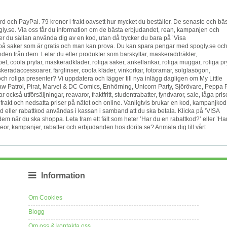
d och PayPal. 79 kronor i frakt oavsett hur mycket du beställer. De senaste och bä
ly.se. Via oss får du information om de bästa erbjudandet, rean, kampanjen och
över du sällan använda dig av en kod, utan då trycker du bara på ’Visa
s på saker som är gratis och man kan prova. Du kan spara pengar med spogly.se oc
danden från dem. Letar du efter produkter som barskyltar, maskeraddräkter,
 coola prylar, maskeradkläder, roliga saker, ankellänkar, roliga muggar, roliga pry
skeradaccessoarer, färglinser, coola kläder, vinkorkar, fotoramar, solglasögon,
 roliga presenter? Vi uppdatera och lägger till nya inlägg dagligen om My Little
, Paw Patrol, Pirat, Marvel & DC Comics, Enhörning, Unicorn Party, Sjörövare, Peppa 
kså utförsäljningar, reavaror, fraktfritt, studentrabatter, fyndvaror, sale, låga prise
tis frakt och nedsatta priser på nätet och online. Vanligtvis brukar en kod, kampanjkod
eller rabattkod användas i kassan i samband att du ska betala. Klicka på ’VISA
m när du ska shoppa. Leta fram ett fält som heter ’Har du en rabattkod?’ eller ’Ha
reor, kampanjer, rabatter och erbjudanden hos dorita.se? Anmäla dig till vårt
Information
Om Cookies
Blogg
Om oss & kontakta oss