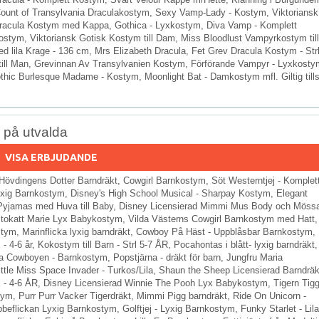
ount of Transylvania Draculakostym, Sexy Vamp-Lady - Kostym, Viktoriansk
racula Kostym med Kappa, Gothica - Lyxkostym, Diva Vamp - Komplett
stym, Viktoriansk Gotisk Kostym till Dam, Miss Bloodlust Vampyrkostym till
d lila Krage - 136 cm, Mrs Elizabeth Dracula, Fet Grev Dracula Kostym - Str
ill Man, Grevinnan Av Transylvanien Kostym, Förförande Vampyr - Lyxkosty
hic Burlesque Madame - Kostym, Moonlight Bat - Damkostym mfl. Giltig till
% på utvalda
VISA ERBJUDANDE
Hövdingens Dotter Barndräkt, Cowgirl Barnkostym, Söt Westerntjej - Komplet
Lyxig Barnkostym, Disney's High School Musical - Sharpay Kostym, Elegant
/Pyjamas med Huva till Baby, Disney Licensierad Mimmi Mus Body och Mössa 
stokatt Marie Lyx Babykostym, Vilda Västerns Cowgirl Barnkostym med Hatt,
m, Marinflicka lyxig barndräkt, Cowboy På Häst - Uppblåsbar Barnkostym,
 4-6 år, Kokostym till Barn - Strl 5-7 ÅR, Pocahontas i blått- lyxig barndräkt,
Cowboyen - Barnkostym, Popstjärna - dräkt för barn, Jungfru Maria
ittle Miss Space Invader - Turkos/Lila, Shaun the Sheep Licensierad Barndräk
k - 4-6 ÅR, Disney Licensierad Winnie The Pooh Lyx Babykostym, Tigern Tigg
m, Purr Purr Vacker Tigerdräkt, Mimmi Pigg barndräkt, Ride On Unicorn -
flickan Lyxig Barnkostym, Golftjej - Lyxig Barnkostym, Funky Starlet - Lila