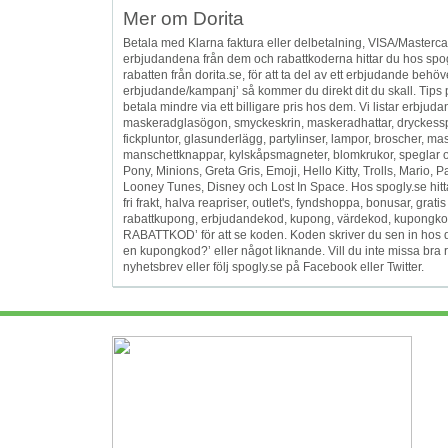
Mer om Dorita
Betala med Klarna faktura eller delbetalning, VISA/Mastercar
erbjudandena från dem och rabattkoderna hittar du hos spog
rabatten från dorita.se, för att ta del av ett erbjudande beh
erbjudande/kampanj’ så kommer du direkt dit du skall. Tip
betala mindre via ett billigare pris hos dem. Vi listar erbju
maskeradglasögon, smyckeskrin, maskeradhattar, dryckesspel,
fickpluntor, glasunderlägg, partylinser, lampor, broscher, ma
manschettknappar, kylskåpsmagneter, blomkrukor, speglar och
Pony, Minions, Greta Gris, Emoji, Hello Kitty, Trolls, Mario
Looney Tunes, Disney och Lost In Space. Hos spogly.se hittar oc
fri frakt, halva reapriser, outlet's, fyndshoppa, bonusar, gra
rabattkupong, erbjudandekod, kupong, värdekod, kupongkod 
RABATTKOD’ för att se koden. Koden skriver du sen in hos de
en kupongkod?’ eller något liknande. Vill du inte missa bra 
nyhetsbrev eller följ spogly.se på Facebook eller Twitter.