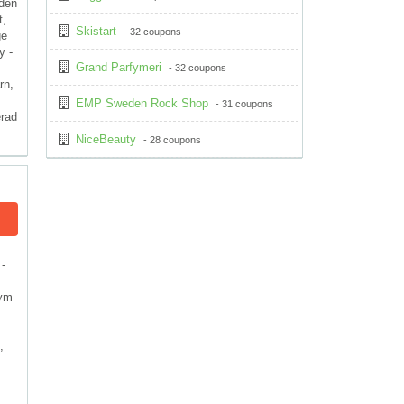
iden
t,
Skistart
- 32 coupons
ge
y -
Grand Parfymeri
- 32 coupons
rn,
EMP Sweden Rock Shop
- 31 coupons
erad
NiceBeauty
- 28 coupons
-
tym
,