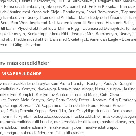
ge flicka, Eskimå Barnkostym, Lilla Fe Barnkostym, Fattigjänta från Medelt
sk Prinsessa Barnkostym, Skogens Alv barndräkt, Fröken Kissekatt Barndräk
 Brudeklänning med Krona och Slöja - Barnkostym, Josef Barnkostym, Tigerun
ig Barnkostym, Disney Licensierad Aristokatt Marie Body och Hårband till Bab
l Barn, Star Wars Inspirerad Jedi Kostymkappa till Barn med Huva och Bälte,
ill barn - Plyschdräkt med luva, Mimmi Pigg - Licensierad Disneydräkt för ba
omplett Kostym, Sockertoppfe barndräkt, Josefine Mus Barnkostym, Disney`s
ndräkt, Fladdermusdräkt till Barn med Skelettryck, American Eagle - Licensi
mfl. Giltig tills vidare.
av maskeradkläder
VISA ERBJUDANDE
v maskeradkläder och prylar som Pirate Beauty - Kostym, Paddy's Draught -
tbollsfigur - Kostym, Nyckelpiga Kostym med Vingar, Nurse Naughty Healing 
amkostym, Komplett Kostym av Anatomiman med Mask, Cute Clown -
ker French Maid Kostym, Katy Perry Candy Dress - Kostym, Stilig Piratkos
g i Orange & Svart, Vit Kappa med Hätta och Blodsprut, Flower Power -
k, 2 Sidig Dracula Kappa - Svart/Lila, Den Oskyldiga Nunnan - Damkostym,
 horn mfl. Fynda maskeradaccessoarer, maskeraddräkter, maskeradglasögon
n, maskeradkläder till hundar, maskeradkläder till katter, maskeradkostymer,
keradskor, maskeradsmink, maskeradsmycken, maskeradstrumpor,
 sexiga maskeradkläder mm. Giltig tills vidare.