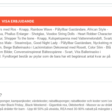
VISA ERBJUDANDE
ors med Ros - Knapp, Rainbow Wave - Påfyllbar Gaständare, African Style -
a, Phallus Enlarger - Shotglas, Voodoo String Dolls - Heart Robber Character
igur, Shopper To the bone - Knapp, Kulspetspenna med Vattenmelondoft, Svart
s Male - Stearinsljus, Good Night Lady - Påfyllbar Gaständare, Nyckelring 
, Beige Ballerinasko i Lackimitation Dekorerad med Rosett, Color Slim - Blå
 Bilder, Converseinspirerat Bältesspänne - Svart, Vita Ballerinasko i
. Fyndtorget består av prylar som de bara har ett begränsat antal kvar av på
?
ponger, kampanjkoder, värdekoder, rabattkuponger, rabattkoder och koder som t.ex
nder Black Friday., Black Weekend - Gigantisk rea, Oktoberfest - Massor av av dräk
å dräkter för barn - Upp till 50% på utvalda, REA med 30-90% rabatt på mängder 