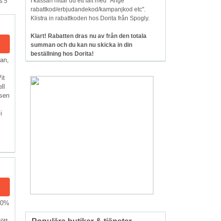
I kassan hittar du ett fält med "Ange
s 5
rabattkod/erbjudandekod/kampanjkod etc".
Klistra in rabattkoden hos Dorita från Spogly.
Klart! Rabatten dras nu av från den totala
summan och du kan nu skicka in din
beställning hos Dorita!
man,
it
ll
osen
i
-80%
ött