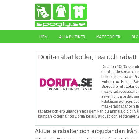
HEM
ALLA BUTIKER
KATEGORIER
BLO
Dorita rabattkoder, rea och rabatt
De är en 100% skandin
du alltid de senaste r
billigt eller köpa är P
Enhörning, Emoji, Paw 
Sjörövare mfl. Letar 
maskeradaccessoarer, a
saker, roliga prylar, 
kylskåpsmagneter, cool
maskeradhattar och färg
rabatter och erbjudanden hos dem kan du anmäla dig till vår
kampanjkoderna hos Dorita för juli, augusti och september 2
Aktuella rabatter och erbjudanden från D