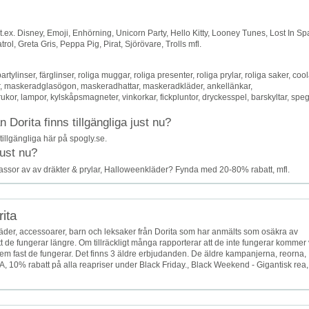
ex. Disney, Emoji, Enhörning, Unicorn Party, Hello Kitty, Looney Tunes, Lost In Sp
l, Greta Gris, Peppa Pig, Pirat, Sjörövare, Trolls mfl.
linser, färglinser, roliga muggar, roliga presenter, roliga prylar, roliga saker, coo
r, maskeradglasögon, maskeradhattar, maskeradkläder, ankellänkar,
or, lampor, kylskåpsmagneter, vinkorkar, fickpluntor, dryckesspel, barskyltar, speg
Dorita finns tillgängliga just nu?
tillgängliga här på spogly.se.
just nu?
Massor av av dräkter & prylar, Halloweenkläder? Fynda med 20-80% rabatt, mfl.
ita
äder, accessoarer, barn och leksaker från Dorita som har anmälts som osäkra av
t de fungerar längre. Om tillräckligt många rapporterar att de inte fungerar kommer 
r dem fast de fungerar. Det finns 3 äldre erbjudanden. De äldre kampanjerna, reorna,
, 10% rabatt på alla reapriser under Black Friday., Black Weekend - Gigantisk rea,