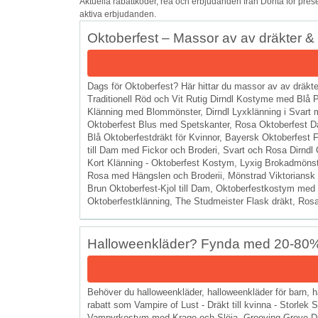
Aktuella rabattkoder, rea och erbjudanden från Dorita för pres
aktiva erbjudanden.
Oktoberfest – Massor av av dräkter & 
Dags för Oktoberfest? Här hittar du massor av av dräkte
Traditionell Röd och Vit Rutig Dirndl Kostyme med Blå Pa
Klänning med Blommönster, Dirndl Lyxklänning i Svart 
Oktoberfest Blus med Spetskanter, Rosa Oktoberfest Da
Blå Oktoberfestdräkt för Kvinnor, Bayersk Oktoberfes
till Dam med Fickor och Broderi, Svart och Rosa Dirndl
Kort Klänning - Oktoberfest Kostym, Lyxig Brokadmönstra
Rosa med Hängslen och Broderii, Mönstrad Viktoriansk O
Brun Oktoberfest-Kjol till Dam, Oktoberfestkostym me
Oktoberfestklänning, The Studmeister Flask dräkt, Rosa D
Halloweenkläder? Fynda med 20-80%
Behöver du halloweenkläder, halloweenkläder för barn
rabatt som Vampire of Lust - Dräkt till kvinna - Storl
Vampyrkostym med Krage och Slöja, Grooving Greve Dra