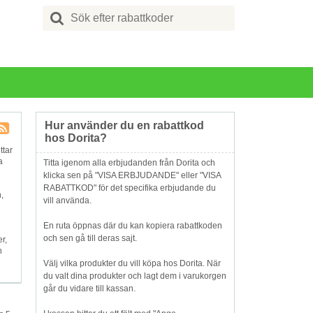
Search
for:
Hur använder du en rabattkod
hos Dorita?
Butik
ttar
RSS
a
Titta igenom alla erbjudanden från Dorita och
klicka sen på "VISA ERBJUDANDE" eller "VISA
RABATTKOD" för det specifika erbjudande du
,
vill använda.
En ruta öppnas där du kan kopiera rabattkoden
och sen gå till deras sajt.
r,
h
Välj vilka produkter du vill köpa hos Dorita. När
du valt dina produkter och lagt dem i varukorgen
går du vidare till kassan.