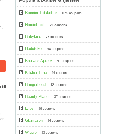
Populära butiker & tjänster
Bonnier Tidskrifter
- 1149 coupons
l
NordicFeel
- 121 coupons
m,
s
Babyland
- 77 coupons
Hudoteket
- 60 coupons
Kronans Apotek
- 47 coupons
KitchenTime
- 46 coupons
t
Bangerhead
- 42 coupons
till
Beauty Planet
- 37 coupons
Ellos
- 36 coupons
t,
er
Glamazon
- 34 coupons
Wiggle
- 33 coupons