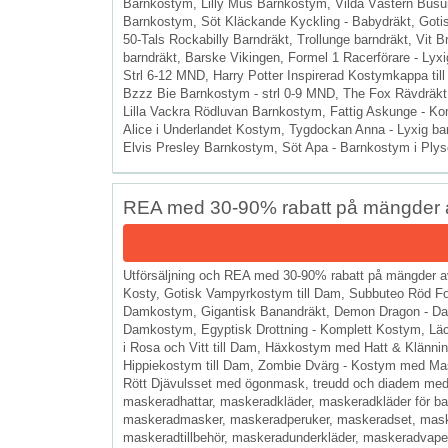
Barnkostym, Lilly Mus Barnkostym, Vilda Västern Busun
Barnkostym, Söt Kläckande Kyckling - Babydräkt, Goti
50-Tals Rockabilly Barndräkt, Trollunge barndräkt, Vit
barndräkt, Barske Vikingen, Formel 1 Racerförare - Lyx
Strl 6-12 MND, Harry Potter Inspirerad Kostymkappa til
Bzzz Bie Barnkostym - strl 0-9 MND, The Fox Rävdräkt t
Lilla Vackra Rödluvan Barnkostym, Fattig Askunge - K
Alice i Underlandet Kostym, Tygdockan Anna - Lyxig bar
Elvis Presley Barnkostym, Söt Apa - Barnkostym i Plysch 
REA med 30-90% rabatt på mängder 
Utförsäljning och REA med 30-90% rabatt på mängder a
Kosty, Gotisk Vampyrkostym till Dam, Subbuteo Röd Fo
Damkostym, Gigantisk Banandräkt, Demon Dragon - D
Damkostym, Egyptisk Drottning - Komplett Kostym, Läc
i Rosa och Vitt till Dam, Häxkostym med Hatt & Klännin
Hippiekostym till Dam, Zombie Dvärg - Kostym med Mas
Rött Djävulsset med ögonmask, treudd och diadem med
maskeradhattar, maskeradkläder, maskeradkläder för bar
maskeradmasker, maskeradperuker, maskeradset, mas
maskeradtillbehör, maskeradunderkläder, maskeradvapen,