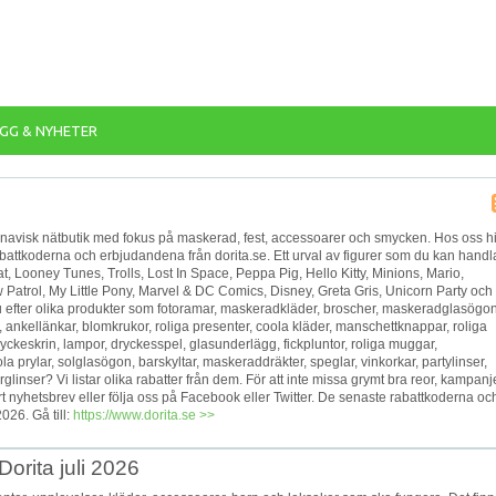
GG & NYHETER
avisk nätbutik med fokus på maskerad, fest, accessoarer och smycken. Hos oss hi
abattkoderna och erbjudandena från dorita.se. Ett urval av figurer som du kan handl
irat, Looney Tunes, Trolls, Lost In Space, Peppa Pig, Hello Kitty, Minions, Mario,
Patrol, My Little Pony, Marvel & DC Comics, Disney, Greta Gris, Unicorn Party och
du efter olika produkter som fotoramar, maskeradkläder, broscher, maskeradglasögon
nkellänkar, blomkrukor, roliga presenter, coola kläder, manschettknappar, roliga
smyckeskrin, lampor, dryckesspel, glasunderlägg, fickpluntor, roliga muggar,
a prylar, solglasögon, barskyltar, maskeraddräkter, speglar, vinkorkar, partylinser,
linser? Vi listar olika rabatter från dem. För att inte missa grymt bra reor, kampanje
t nyhetsbrev eller följa oss på Facebook eller Twitter. De senaste rabattkoderna oc
026. Gå till:
https://www.dorita.se >>
orita juli 2026