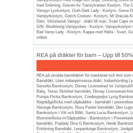
med Snörning, Greven Av Transylvanien Kostym, The C
Vampyr Lyxkostym, Goth Dark Lady - Kostym, Greve D
Vampyrkostym, Gotich Couture - Kostym, Mr Dracula Ko
Dam, Viktoriansk Vampyr - dräkt till man, Svart Cape me
S/M, Blodtörstig Vampyrdam - Kostym, Vampyrkostym t
Bad Vamp Lady - Kostym, Kappa med Hätta - Svart, Got
vidare.
REA på dräkter för barn – Upp till 50
REA på utvalda barndräkter för maskerad och fest som 
Barndräkt, Liten indianprinsessa dräkt, Indianhövding 
Senorita Barnkostym, Disney Licensierad Ior Jumpsuit
Baby, Texas Skönhet barndräkt, Disney Licensierad Ari
Pumpa Flicka Barnkostym, Cowboypojke Lyxig Barnkosty
Regnbågsflicka med såpbubblor - barndräkt i presentbox -
Harunge Barnkostym, Rosa Panter barndräkt, Den Lugna 
Barnkostym i Vitt och Blått, Santa Lucia Barnkostym, L
Blomsterflicka m/Såpbubblor - Barnkostym i Presentas
barndräkt, Poplady Diva G Barnkostym, Herde Barnkosty
Enhörning Barndräkt, Leopardunge Barnkostym, Jordgubbe