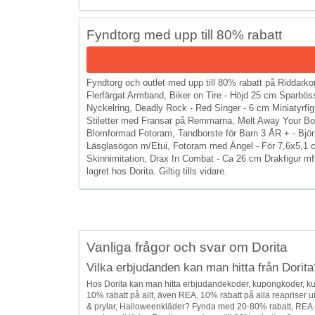
Fyndtorg med upp till 80% rabatt
Fyndtorg och outlet med upp till 80% rabatt på Riddark
Flerfärgat Armband, Biker on Tire - Höjd 25 cm Sparböss
Nyckelring, Deadly Rock - Red Singer - 6 cm Miniatyrf
Stiletter med Fransar på Remmarna, Melt Away Your Bos
Blomformad Fotoram, Tandborste för Barn 3 ÅR + - Björn
Läsglasögon m/Etui, Fotoram med Ängel - För 7,6x5,1 cm
Skinnimitation, Drax In Combat - Ca 26 cm Drakfigur mfl
lagret hos Dorita. Giltig tills vidare.
Vanliga frågor och svar om Dorita
Vilka erbjudanden kan man hitta från Dorita
Hos Dorita kan man hitta erbjudandekoder, kupongkoder, ku
10% rabatt på allt, även REA, 10% rabatt på alla reapriser u
& prylar, Halloweenkläder? Fynda med 20-80% rabatt, REA p