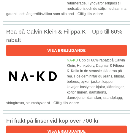
returnerade. Fyndvaror erbjuds till
nedsatt pris och de säljs med samma
garanti- och ångerrättsvillkor som alla and... Giltig tills vidare.
Rea på Calvin Klein & Filippa K – Upp till 60%
rabatt
VISA ERBJUDANDE
NA-KD
Upp till 60% rabatt på Calvin
Klein, Hunkydory, Dagmar & Filippa
K. Kolla in de senaste kläderna på
rea. Hos dem hittar du jeans, blusar,
boleros, byxor, jackor, kappor,
kavajer, kostymer, kjolar, klänningar,
koftor, linnen, damshorts,
damskjortor, damskor, strandplagg,
stringtrosor, strumpbyxor, st... Giltig tills vidare.
Fri frakt på linser vid köp över 700 kr
VISA ERBJUDANDE