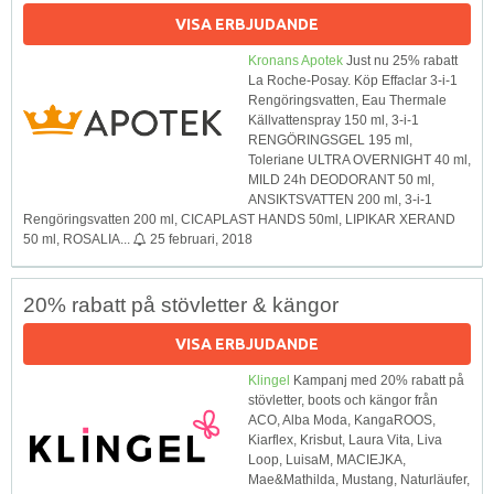
VISA ERBJUDANDE
Kronans Apotek
Just nu 25% rabatt
La Roche-Posay. Köp Effaclar 3-i-1
Rengöringsvatten, Eau Thermale
Källvattenspray 150 ml, 3-i-1
RENGÖRINGSGEL 195 ml,
Toleriane ULTRA OVERNIGHT 40 ml,
MILD 24h DEODORANT 50 ml,
ANSIKTSVATTEN 200 ml, 3-i-1
Rengöringsvatten 200 ml, CICAPLAST HANDS 50ml, LIPIKAR XERAND
50 ml, ROSALIA...
25 februari, 2018
20% rabatt på stövletter & kängor
VISA ERBJUDANDE
Klingel
Kampanj med 20% rabatt på
stövletter, boots och kängor från
ACO, Alba Moda, KangaROOS,
Kiarflex, Krisbut, Laura Vita, Liva
Loop, LuisaM, MACIEJKA,
Mae&Mathilda, Mustang, Naturläufer,