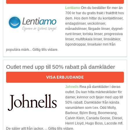
Lentiamo
Om du beställer för mer än
700 kr har du gratis frakt / fraktfritt hos
dem. Hos dem hittar du kontaktlinser,
endagslinser, veckolinser,
månadslinser, färgade linser, dygnet-
runt-linser, toriska linser, progressiva
linser, multifokala linser, linsvätskor,
ögondroppar, linsetuier mm från
populära märk... Giltig tills vidare.
Outlet med upp till 50% rabatt på damkläder
VISA ERBJUDANDE
Johnells
Rea på damkläder i deras
outlet. Du kan hitta märkeskläder för
damer, kvinnor och tjejer med upp till
50% rabatt. Damkläder från kända
varumärken som t.ex. Odd Molly,
Barbour, Björn Borg, Boomerang,
Calvin Klein, Canada Goose, Diesel,
Henri Lloyd, Hugo Boss, Lacoste mfl.
De säljer allt från jackor, ... Giltig tills vidare.