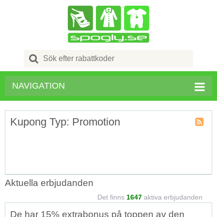
Search
for:
NAVIGATION
Kupong Typ: Promotion
Kupong
Typ
RSS
Aktuella erbjudanden
Det finns
1647
aktiva erbjudanden
De har 15% extrabonus på toppen av den