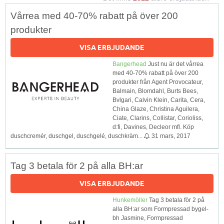
Vårrea med 40-70% rabatt på över 200
produkter
VISA ERBJUDANDE
Bangerhead
Just nu är det vårrea
med 40-70% rabatt på över 200
produkter från Agent Provocateur,
Balmain, Blomdahl, Burts Bees,
Bvlgari, Calvin Klein, Carita, Cera,
China Glaze, Christina Aguilera,
Ciate, Clarins, Collistar, Corioliss,
d:fi, Davines, Decleor mfl. Köp
duschcremér, duschgel, duschgelé, duschkräm...
31 mars, 2017
Tag 3 betala för 2 på alla BH:ar
VISA ERBJUDANDE
Hunkemöller
Tag 3 betala för 2 på
alla BH:ar som Formpressad bygel-
bh Jasmine, Formpressad