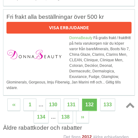
Fri frakt alla beställningar över 500 kr
VISA ERBJUDANDE
DonnaBeauty
Få gratis frakt / fraktfritt
på hela varukorgen när du köper
varor från bareMinerals, Boots No 7,
China Glaze, Clarins, Clarins Men,
CLEAN, Clinique, Clinique Men,
Coloran, Decléor, Deonat,
Dermaceutic, Dermalogica,
Exuviance, Fudge, Glamglow,
Glominerals, Gorgeous, Imju Fiberwig, Jan Marini mfl och... Giltig tills
vidare.
‹‹
1
…
130
131
132
133
Topp
134
…
138
››
↑
Äldre rabattkoder och rabatter
Det finns
2012
äldre erbjudanden