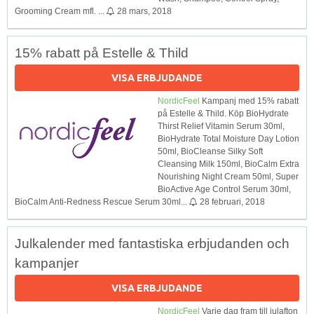
Grooming Cream mfl. ...
28 mars, 2018
15% rabatt på Estelle & Thild
VISA ERBJUDANDE
NordicFeel
Kampanj med 15% rabatt
på Estelle & Thild. Köp BioHydrate
Thirst Relief Vitamin Serum 30ml,
BioHydrate Total Moisture Day Lotion
50ml, BioCleanse Silky Soft
Cleansing Milk 150ml, BioCalm Extra
Nourishing Night Cream 50ml, Super
BioActive Age Control Serum 30ml,
BioCalm Anti-Redness Rescue Serum 30ml...
28 februari, 2018
Julkalender med fantastiska erbjudanden och
kampanjer
VISA ERBJUDANDE
NordicFeel
Varje dag fram till julafton