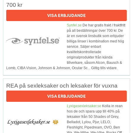
700 kr
VISA ERBJUDANDE
Synfel.se
De har gratis frakt / fraktfritt
på all beställningar över 700 kr. De
är en svensk linsbutik som erbjuder
billiga linser i kombination med hög
service. Säljer enbart
kvalitetskontrollerade
originalprodukter från kända
tillverkare, såsom Alcon, Bausch &
Lomb, CIBA Vision, Johnson & Johnson, Ocular Sc... Giltig tills vidare.
REA på sexleksaker och leksaker för vuxna
VISA ERBJUDANDE
Lyxigasexleksaker.se
Kolla in rean
hos de och spara upp till 40% på
leksaker från 50 Shades of Grey,
Belladot, Lylou, Pjur, LELO,
Fleshlight, Pipedream, OVO, Ben
Wa, We-Wibe, We-Vibe, Rocks Off,