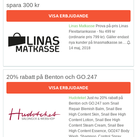
spara 300 kr
VISA ERBJUDANDE
Linas Matkasse
Prova på-pris Linas
Flexitariankasse - Nu 499 kr
(ordinarie pris 799 kr). Gäller endast
nya kunder på linasmatkasse.se....
14 maj, 2018
20% rabatt på Benton och GO.247
VISA ERBJUDANDE
Hudoteket
Just nu 20% rabatt på
Benton och GO.247 som Snail
Repair Blemish Balm, Snail Bee
High Content Skin, Snail Bee High
Content Lotion, Snail Bee High
Content Steam Cream, Snail Bee
High Content Essence, GO247 Body
Wash, Shampoo, Control Spray,