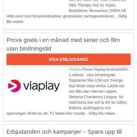
Vibe Therapy, Key by Jopen,
BodyWand, Womanizer, DONA mfl.
Hitta varor som förspelsvibratorer, geishakulor, samlagsvibratorer,... Giltig
tills vidare.
Prova gratis i en månad med serier och film
utan bindningstid
VISA ERBJUDANDE
Viaplay
Prova Viaplay kostnadsfritt i
1 månad - utan bindningstid.
Toppserier från USA och Sverige.
Nya filmer varje vecka. Ladda ner
och titta utan internet i appen.
Streama Champions League. Se
matcherna live och ta del av målen,
finterna, tacklingarna och
spänningen direkt via din TV, tablet eller smartp... Giltig tills vidare.
Erbjudanden och kampanjer – Spara upp till