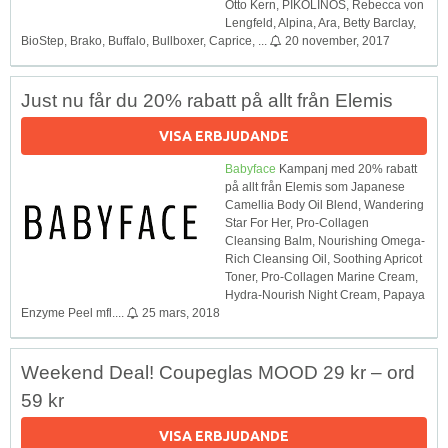
Otto Kern, PIKOLINOS, Rebecca von
Lengfeld, Alpina, Ara, Betty Barclay,
BioStep, Brako, Buffalo, Bullboxer, Caprice, ...
20 november, 2017
Just nu får du 20% rabatt på allt från Elemis
VISA ERBJUDANDE
Babyface
Kampanj med 20% rabatt
på allt från Elemis som Japanese
Camellia Body Oil Blend, Wandering
Star For Her, Pro-Collagen
Cleansing Balm, Nourishing Omega-
Rich Cleansing Oil, Soothing Apricot
Toner, Pro-Collagen Marine Cream,
Hydra-Nourish Night Cream, Papaya
Enzyme Peel mfl....
25 mars, 2018
Weekend Deal! Coupeglas MOOD 29 kr – ord
59 kr
VISA ERBJUDANDE