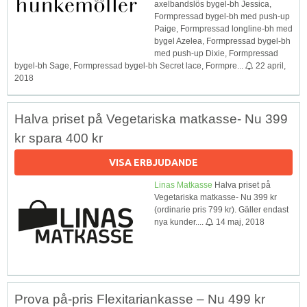
axelbandslös bygel-bh Jessica,
Formpressad bygel-bh med push-up
Paige, Formpressad longline-bh med
bygel Azelea, Formpressad bygel-bh
med push-up Dixie, Formpressad
bygel-bh Sage, Formpressad bygel-bh Secret lace, Formpre...
22 april,
2018
Halva priset på Vegetariska matkasse- Nu 399
kr spara 400 kr
VISA ERBJUDANDE
Linas Matkasse
Halva priset på
Vegetariska matkasse- Nu 399 kr
(ordinarie pris 799 kr). Gäller endast
nya kunder....
14 maj, 2018
Prova på-pris Flexitariankasse – Nu 499 kr