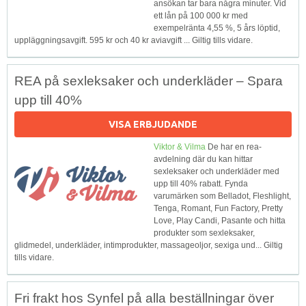
ansökan tar bara några minuter. Vid
ett lån på 100 000 kr med
exempelränta 4,55 %, 5 års löptid,
uppläggningsavgift. 595 kr och 40 kr aviavgift ... Giltig tills vidare.
REA på sexleksaker och underkläder – Spara
upp till 40%
VISA ERBJUDANDE
Viktor & Vilma
De har en rea-
avdelning där du kan hittar
sexleksaker och underkläder med
upp till 40% rabatt. Fynda
varumärken som Belladot, Fleshlight,
Tenga, Romant, Fun Factory, Pretty
Love, Play Candi, Pasante och hitta
produkter som sexleksaker,
glidmedel, underkläder, intimprodukter, massageoljor, sexiga und... Giltig
tills vidare.
Fri frakt hos Synfel på alla beställningar över