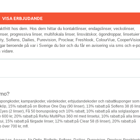
VISA ERBJUDANDE
raktfritt hos dem. Hos dem hittar du kontaktlinser, endagslinser, veckolinser,
inser, progressiva linser, multifokala linser, linsvätskor, ögondroppar, linsetuier
y, Soflens, Dailies, Purevision, Proclear, Freshlook, ColourVue, CooperVisio
ar beroende på var i Sverige du bor och du får en avisering via sms och e-p
s vidare.
amo?
 kupongkoder, kampanjkoder, värdekoder, erbjudandekoder och rabattkuponger som
t köp, 15% rabatt på on Biotrue One Day (90 linser), 13% rabatt på Soflens 38 (6 lins
Eyes (2 linser), Få 50 bonuspoäng och 10% rabatt, 10% rabatt på alla solglasögon
e 600 kr, 20% rabatt på ReNu MultiPlus 360 ml med linsetui, 10% rabatt på alla lins
i, 15% rabatt på färgade linser, 12% rabatt på Clear 58 (6 linser), 20% rabatt på
 över 700 kr, mfl.