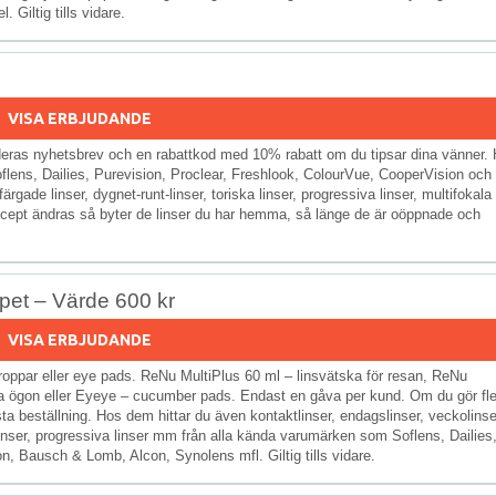
 Giltig tills vidare.
VISA ERBJUDANDE
 deras nyhetsbrev och en rabattkod med 10% rabatt om du tipsar dina vänner.
oflens, Dailies, Purevision, Proclear, Freshlook, ColourVue, CooperVision och
gade linser, dygnet-runt-linser, toriska linser, progressiva linser, multifokala
recept ändras så byter de linser du har hemma, så länge de är oöppnade och
pet – Värde 600 kr
VISA ERBJUDANDE
oppar eller eye pads. ReNu MultiPlus 60 ml – linsvätska för resan, ReNu
rra ögon eller Eyeye – cucumber pads. Endast en gåva per kund. Om du gör fl
rsta beställning. Hos dem hittar du även kontaktlinser, endagslinser, veckolinse
 linser, progressiva linser mm från alla kända varumärken som Soflens, Dailies
n, Bausch & Lomb, Alcon, Synolens mfl. Giltig tills vidare.