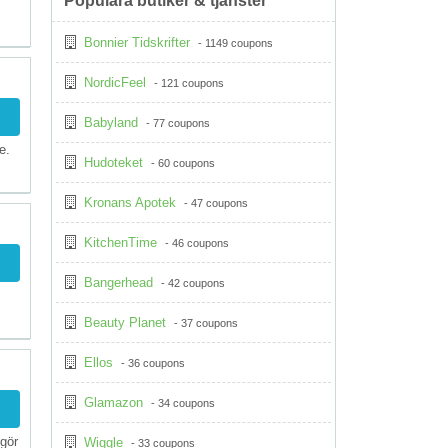
Populära butiker & tjänster
Bonnier Tidskrifter
- 1149 coupons
NordicFeel
- 121 coupons
Babyland
- 77 coupons
e.
Hudoteket
- 60 coupons
Kronans Apotek
- 47 coupons
KitchenTime
- 46 coupons
Bangerhead
- 42 coupons
Beauty Planet
- 37 coupons
Ellos
- 36 coupons
Glamazon
- 34 coupons
 gör
Wiggle
- 33 coupons