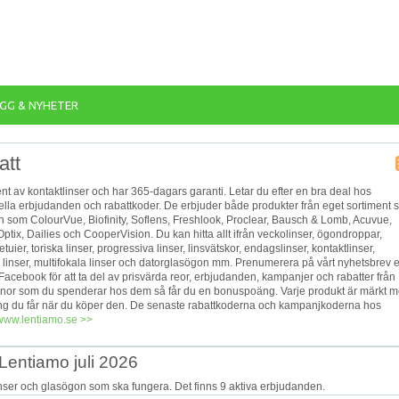
GG & NYHETER
att
ment av kontaktlinser och har 365-dagars garanti. Letar du efter en bra deal hos
ella erbjudanden och rabattkoder. De erbjuder både produkter från eget sortiment 
 som ColourVue, Biofinity, Soflens, Freshlook, Proclear, Bausch & Lomb, Acuvue,
Optix, Dailies och CooperVision. Du kan hitta allt ifrån veckolinser, ögondroppar,
etuier, toriska linser, progressiva linser, linsvätskor, endagslinser, kontaktlinser,
linser, multifokala linser och datorglasögon mm. Prenumerera på vårt nyhetsbrev e
h Facebook för att ta del av prisvärda reor, erbjudanden, kampanjer och rabatter från
ronor som du spenderar hos dem så får du en bonuspoäng. Varje produkt är märkt 
 du får när du köper den. De senaste rabattkoderna och kampanjkoderna hos
/www.lentiamo.se >>
Lentiamo juli 2026
inser och glasögon som ska fungera. Det finns 9 aktiva erbjudanden.