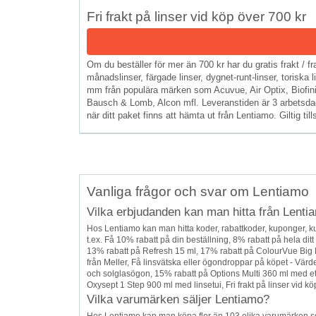
Fri frakt på linser vid köp över 700 kr
Om du beställer för mer än 700 kr har du gratis frakt / f
månadslinser, färgade linser, dygnet-runt-linser, toriska l
mm från populära märken som Acuvue, Air Optix, Biofinit
Bausch & Lomb, Alcon mfl. Leveranstiden är 3 arbetsdag
när ditt paket finns att hämta ut från Lentiamo. Giltig till
Vanliga frågor och svar om Lentiamo
Vilka erbjudanden kan man hitta från Lenti
Hos Lentiamo kan man hitta koder, rabattkoder, kuponger,
t.ex. Få 10% rabatt på din beställning, 8% rabatt på hela dit
13% rabatt på Refresh 15 ml, 17% rabatt på ColourVue Big 
från Meller, Få linsvätska eller ögondroppar på köpet - Värd
och solglasögon, 15% rabatt på Options Multi 360 ml med etu
Oxysept 1 Step 900 ml med linsetui, Fri frakt på linser vid köp
Vilka varumärken säljer Lentiamo?