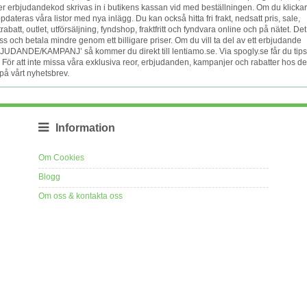
r erbjudandekod skrivas in i butikens kassan vid med beställningen. Om du klicka
eras våra listor med nya inlägg. Du kan också hitta fri frakt, nedsatt pris, sale,
trabatt, outlet, utförsäljning, fyndshop, fraktfritt och fyndvara online och på nätet. Det
s och betala mindre genom ett billigare priser. Om du vill ta del av ett erbjudande
JUDANDE/KAMPANJ’ så kommer du direkt till lentiamo.se. Via spogly.se får du tip
 För att inte missa våra exklusiva reor, erbjudanden, kampanjer och rabatter hos d
på vårt nyhetsbrev.
Information
Om Cookies
Blogg
Om oss & kontakta oss