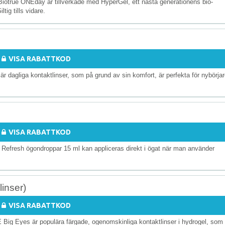
Biotrue ONEday är tillverkade med HyperGel, ett nästa generationens bio-
ltig tills vidare.
VISA RABATTKOD
är dagliga kontaktlinser, som på grund av sin komfort, är perfekta för nybörjar
VISA RABATTKOD
 Refresh ögondroppar 15 ml kan appliceras direkt i ögat när man använder
inser)
VISA RABATTKOD
 Big Eyes är populära färgade, ogenomskinliga kontaktlinser i hydrogel, som