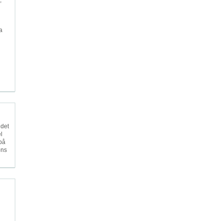
,
a
 det
l
på
ons
n