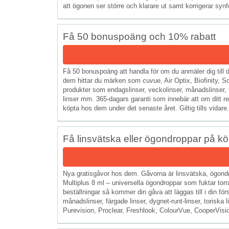
att ögonen ser större och klarare ut samt korrigerar synfel.
Få 50 bonuspoäng och 10% rabatt
Få 50 bonuspoäng att handla för om du anmäler dig till
dem hittar du märken som cuvue, Air Optix, Biofinity, S
produkter som endagslinser, veckolinser, månadslinser, fär
linser mm. 365-dagars garanti som innebär att om ditt 
köpta hos dem under det senaste året. Giltig tills vidare.
Få linsvätska eller ögondroppar på kö
Nya gratisgåvor hos dem. Gåvorna är linsvätska, ögondr
Multiplus 8 ml – universella ögondroppar som fuktar to
beställningar så kommer din gåva att läggas till i din fö
månadslinser, färgade linser, dygnet-runt-linser, toriska
Purevision, Proclear, Freshlook, ColourVue, CooperVisio