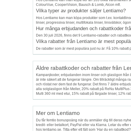
Hos Lentiamo kan man köpa fler än 103 olika varumärken som t
ColourVue, CooperVision, Bausch & Lomb, Alcon mfl.
Vilka typer av produkter säljer Lentiamo?
Hos Lentiamo kan man köpa produkter som t.ex. kontaktlinser,
linser, progressiva linser, multifokala linser, linsvätskor, ög
Hur många erbjudanden och rabattkoder från 
Den 30 juli 2026, finns det 9 Lentiamo-rabatter och rabattkod
Vilka rabatter från Lentiamo är mest populä
De rabatter som är mest populära just nu är: Få 10% rabatt på
Äldre rabattkoder och rabatter från L
Kampanjkoder, erbjudanden inom linser och glasögon från 
är inte säkert att de fungerar längre. Om tillräckligt många r
och röstat ner dem fast de fungerar. Det finns 7 äldre erb
alla solglasögon från Meller, 20% rabatt på ReNu MultiPlus 
Multi 360 ml med etui, 15% rabatt på färgade linser, 12% rab
Mer om Lentiamo
Du får femtio bonuspoäng när du anmäler dig till deras ny
kredit- eller betalkort, PayPal eller via Klarna. Letar du eft
hos lentiamo.se. Titta efter ett fält som ’Har du en rabattko