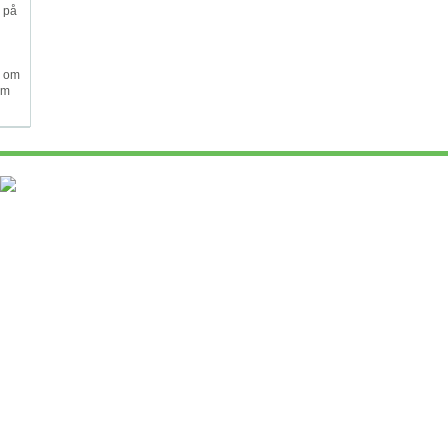
r på
s om
em