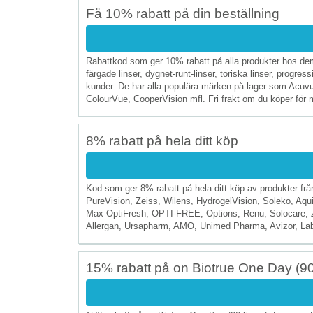
Få 10% rabatt på din beställning
Rabattkod som ger 10% rabatt på alla produkter hos dem
färgade linser, dygnet-runt-linser, toriska linser, progre
kunder. De har alla populära märken på lager som Acuvue,
ColourVue, CooperVision mfl. Fri frakt om du köper för me
8% rabatt på hela ditt köp
Kod som ger 8% rabatt på hela ditt köp av produkter fr
PureVision, Zeiss, Wilens, HydrogelVision, Soleko, Aqu
Max OptiFresh, OPTI-FREE, Options, Renu, Solocare, Z
Allergan, Ursapharm, AMO, Unimed Pharma, Avizor, Labora
15% rabatt på on Biotrue One Day (90 