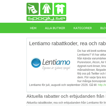
HEM
ALLA BUTIKER
KATEGORIER
BLO
Lentiamo rabattkoder, rea och rab
De har ett brett sorti
Lentiamo? Vi har aktu
från kända varumärken
Purevision, Alcon, Air 
dygnet-runt-linser, lins
månadslinser, färgade 
följ oss på Twitter oc
dem. För varje fyra k
hur många bonuspoäng
Lentiamo för juli, augusti och september 2026. Gå till:
http:/
Aktuella rabatter och erbjudanden från 
Aktuella rabattkoder, rea och erbjudanden från Lentiamo för l