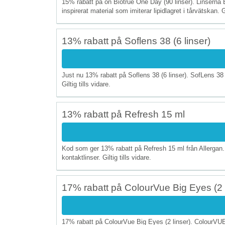
15% rabatt på on Biotrue One Day (90 linser). Linserna 
inspirerat material som imiterar lipidlagret i tårvätskan. Gi
13% rabatt på Soflens 38 (6 linser)
Just nu 13% rabatt på Soflens 38 (6 linser). SofLens 38 
Giltig tills vidare.
13% rabatt på Refresh 15 ml
Kod som ger 13% rabatt på Refresh 15 ml från Allergan.
kontaktlinser. Giltig tills vidare.
17% rabatt på ColourVue Big Eyes (2 l
17% rabatt på ColourVue Big Eyes (2 linser). ColourVUE