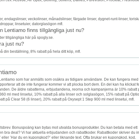
.ex. Acuvue, Air Optix, Biofinity, Soflens, Dailies, Purevision, Proclear, Freshlook
 endagslinser, veckolinser, månadslinser, färgade linser, dygnet-runt-linser, torisk
ondroppar, linsetuier, datorglasögon mfl.
Lentiamo finns tillgängliga just nu?
er tillgängliga här på spogly.se.
ra just nu?
 din beställning, 8% rabatt på hela ditt köp, mfl.
entiamo
Lentiamo som har anmälts som osäkra av tidigare användare. De kan fungera med
apporterar att de inte fungerar kommer vi att plocka bort dem. En del kan ha klickat fe
judanden. De äldre rabatterna, erbjudandena, reorna och kampanjerna är 10% rabatt 
360 ml med linsetui, 10% rabatt på alla linser och solglasögon, 15% rabatt på Opti
att på Clear 58 (6 linser), 20% rabatt på Oxysept 1 Step 900 ml med linsetui, mfl.
hetsbrev. Bonuspoäng kan bytas mot utvalda bonusprodukter. Du kan betala med ett
er en bra deal? Vi har aktuella erbjudanden och rabattkoder. Rabattkoder skriver du i
d?’ eller ’Har du en kupongkod?’ eller liknande text. Ofta brukar en kupongkod, kod,