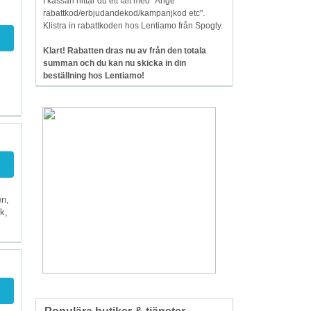
I kassan hittar du ett fält med "Ange
rabattkod/erbjudandekod/kampanjkod etc".
Klistra in rabattkoden hos Lentiamo från Spogly.
Klart! Rabatten dras nu av från den totala
summan och du kan nu skicka in din
beställning hos Lentiamo!
en,
k,