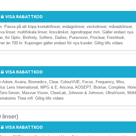
VISA RABATTKOD
. Passa på att köpa kontaktlinser, endagslinser, veckolinser, månadslinser,
ssiva linser, multifokala linser, linsvätskor, ögondroppar mm. Gäller endast nya
 Air Optix, Biofinity, Soflens, Dailies, Purevision, Proclear, Freshlook,
r än 700 kr. Kupongen gäller endast för nya kunder. Giltig tills vidare.
VISA RABATTKOD
ån Adore, Avaira, Biomedics, Clear, ColourVUE, Focus, Frequency, Miru,
ilus Lens International, MPG & E, Aricona, AOSEPT, Biotrue, Complete, Hori
ero-Seven, Maxvue Vision, ClearLab, Johnson & Johnson, UltraVision, Wöhl
toires Thea mfl. Giltig tills vidare.
linser)
VISA RABATTKOD