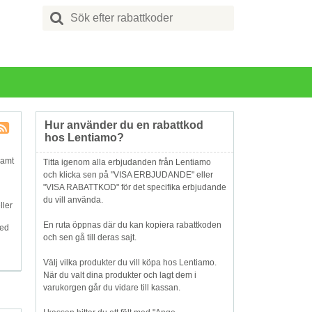
Search
for:
Hur använder du en rabattkod
hos Lentiamo?
Butik
RSS
samt
Titta igenom alla erbjudanden från Lentiamo
och klicka sen på "VISA ERBJUDANDE" eller
"VISA RABATTKOD" för det specifika erbjudande
du vill använda.
ller
En ruta öppnas där du kan kopiera rabattkoden
med
och sen gå till deras sajt.
Välj vilka produkter du vill köpa hos Lentiamo.
När du valt dina produkter och lagt dem i
varukorgen går du vidare till kassan.