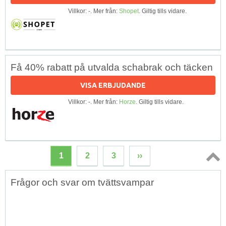
Villkor: -. Mer från:
Shopet
. Giltig tills vidare.
Få 40% rabatt på utvalda schabrak och täcken
VISA ERBJUDANDE
Villkor: -. Mer från:
Horze
. Giltig tills vidare.
1
2
3
››
Topp
Frågor och svar om tvättsvampar
↑