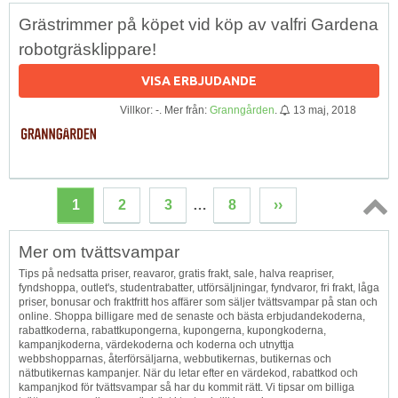
Grästrimmer på köpet vid köp av valfri Gardena
robotgräsklippare!
VISA ERBJUDANDE
Villkor: -. Mer från:
Granngården
.
13 maj, 2018
1
2
3
…
8
››
Topp
Mer om tvättsvampar
↑
Tips på nedsatta priser, reavaror, gratis frakt, sale, halva reapriser,
fyndshoppa, outlet's, studentrabatter, utförsäljningar, fyndvaror, fri frakt, låga
priser, bonusar och fraktfritt hos affärer som säljer tvättsvampar på stan och
online. Shoppa billigare med de senaste och bästa erbjudandekoderna,
rabattkoderna, rabattkupongerna, kupongerna, kupongkoderna,
kampanjkoderna, värdekoderna och koderna och utnyttja
webbshopparnas, återförsäljarna, webbutikernas, butikernas och
nätbutikernas kampanjer. När du letar efter en värdekod, rabattkod och
kampanjkod för tvättsvampar så har du kommit rätt. Vi tipsar om billiga