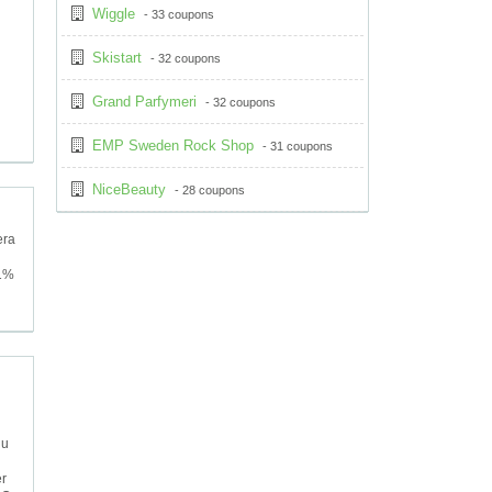
Wiggle
- 33 coupons
Skistart
- 32 coupons
Grand Parfymeri
- 32 coupons
EMP Sweden Rock Shop
- 31 coupons
NiceBeauty
- 28 coupons
era
21%
du
er