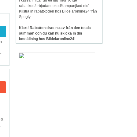
I kassan hittar du ett fält med "Ange
rabattkod/erbjudandekod/kampanjkod etc".
Klistra in rabattkoden hos Bildelaronline24 från
Spogly.
Klart! Rabatten dras nu av från den totala
summan och du kan nu skicka in din
beställning hos Bildelaronline24!
ån
c
 &
,