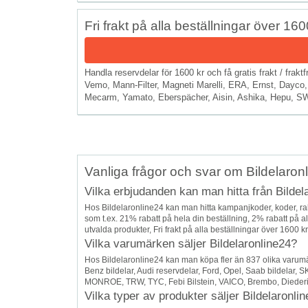
Fri frakt på alla beställningar över 160
Handla reservdelar för 1600 kr och få gratis frakt / fr
Vemo, Mann-Filter, Magneti Marelli, ERA, Ernst, Dayco,
Mecarm, Yamato, Eberspächer, Aisin, Ashika, Hepu, SWF, P
Vanliga frågor och svar om Bildelaron
Vilka erbjudanden kan man hitta från Bildel
Hos Bildelaronline24 kan man hitta kampanjkoder, koder, r
som t.ex. 21% rabatt på hela din beställning, 2% rabatt på al
utvalda produkter, Fri frakt på alla beställningar över 1600 kr,
Vilka varumärken säljer Bildelaronline24?
Hos Bildelaronline24 kan man köpa fler än 837 olika varum
Benz bildelar, Audi reservdelar, Ford, Opel, Saab bildelar
MONROE, TRW, TYC, Febi Bilstein, VAICO, Brembo, Diederichs
Vilka typer av produkter säljer Bildelaronli