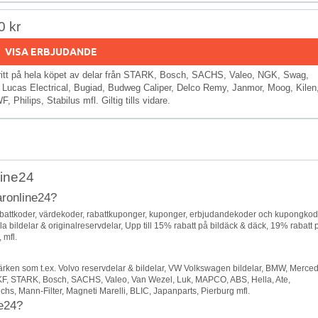
0 kr
VISA ERBJUDANDE
aktfritt på hela köpet av delar från STARK, Bosch, SACHS, Valeo, NGK, Swag,
 Lucas Electrical, Bugiad, Budweg Caliper, Delco Remy, Janmor, Moog, Kilen
hilips, Stabilus mfl. Giltig tills vidare.
line24
aronline24?
abattkoder, värdekoder, rabattkuponger, kuponger, erbjudandekoder och kupongkod
la bildelar & originalreservdelar, Upp till 15% rabatt på bildäck & däck, 19% rabatt 
 mfl.
ärken som t.ex. Volvo reservdelar & bildelar, VW Volkswagen bildelar, BMW, Merce
, SKF, STARK, Bosch, SACHS, Valeo, Van Wezel, Luk, MAPCO, ABS, Hella, Ate,
, Mann-Filter, Magneti Marelli, BLIC, Japanparts, Pierburg mfl.
ne24?