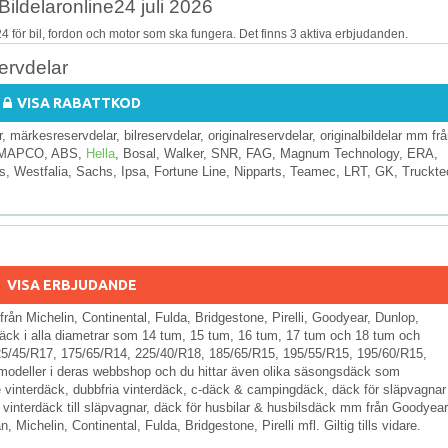
Bildelaronline24 juli 2026
4 för bil, fordon och motor som ska fungera. Det finns 3 aktiva erbjudanden.
servdelar
VISA RABATTKOD
, märkesreservdelar, bilreservdelar, originalreservdelar, originalbildelar mm fr
, MAPCO, ABS,
Hella
, Bosal, Walker, SNR, FAG, Magnum Technology, ERA,
us, Westfalia, Sachs, Ipsa, Fortune Line, Nipparts, Teamec, LRT, GK, Truckte
VISA ERBJUDANDE
rån Michelin, Continental, Fulda, Bridgestone, Pirelli, Goodyear, Dunlop,
äck i alla diametrar som 14 tum, 15 tum, 16 tum, 17 tum och 18 tum och
25/45/R17, 175/65/R14, 225/40/R18, 185/65/R15, 195/55/R15, 195/60/R15,
bilmodeller i deras webbshop och du hittar även olika säsongsdäck som
 vinterdäck, dubbfria vinterdäck, c-däck & campingdäck, däck för släpvagnar
 vinterdäck till släpvagnar, däck för husbilar & husbilsdäck mm från Goodyear
Michelin, Continental, Fulda, Bridgestone, Pirelli mfl. Giltig tills vidare.