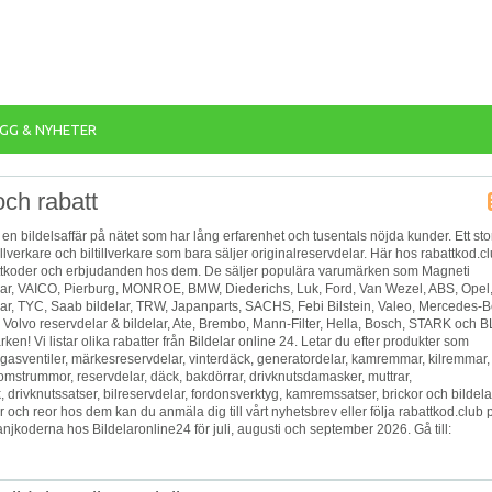
GG & NYHETER
och rabatt
 en bildelsaffär på nätet som har lång erfarenhet och tusentals nöjda kunder. Ett sto
illverkare och biltillverkare som bara säljer originalreservdelar. Här hos rabattkod.c
battkoder och erbjudanden hos dem. De säljer populära varumärken som ‎Magneti
elar, VAICO, Pierburg, MONROE, BMW, Diederichs, Luk, Ford, Van Wezel, ABS, Opel
r, TYC, Saab bildelar, TRW, Japanparts, SACHS, Febi Bilstein, Valeo, Mercedes-
Volvo reservdelar & bildelar, Ate, Brembo, Mann-Filter, Hella, Bosch, STARK och B
n! Vi listar olika rabatter från Bildelar online 24. Letar du efter produkter som
vgasventiler, märkesreservdelar, vinterdäck, generatordelar, kamremmar, kilremmar,
omstrummor, reservdelar, däck, bakdörrar, drivknutsdamasker, muttrar,
rivknutssatser, bilreservdelar, fordonsverktyg, kamremssatser, brickor och bildel
er och reor hos dem kan du anmäla dig till vårt nyhetsbrev eller följa rabattkod.club 
jkoderna hos Bildelaronline24 för juli, augusti och september 2026. Gå till: