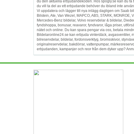
du den aktuella erbjudandekoden. Hos spogly.se kan du få 
du vill ta del av ett erbjudande behöver du ibland inte anvä
Vi uppdatera och lägger till nya inlägg dagligen om Saab b
Bilstein, Ate, Van Wezel, MAPCO, ABS, STARK, MONROE, VW 
Mercedes-Benz bildelar, Volvo reservdelar & bildelar, Dieder
fyndshoppa, bonusar, reavaror, fyndvaror, låga priser, utförsäljni
nätet och online. Du kan spara pengar via oss, betala mindre g
Bildelaronline24.se kan erbjuda vinterdäck, avgasventiler, 
bilreservdelar, bildelar, fordonsverktyg, bromsskivor, styrv
originalreservdelar, bakdörrar, vattenpumpar, märkesreservde
erbjudanden, kampanjer och reor från dem dyker upp? Anmäla d