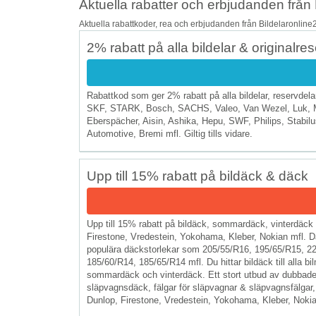
Aktuella rabatter och erbjudanden från 
Aktuella rabattkoder, rea och erbjudanden från Bildelaronline2
2% rabatt på alla bildelar & originalre
Rabattkod som ger 2% rabatt på alla bildelar, reservdelar
SKF, STARK, Bosch, SACHS, Valeo, Van Wezel, Luk
Eberspächer, Aisin, Ashika, Hepu, SWF, Philips, Stabil
Automotive, Bremi mfl. Giltig tills vidare.
Upp till 15% rabatt på bildäck & däck
Upp till 15% rabatt på bildäck, sommardäck, vinterdäck f
Firestone, Vredestein, Yokohama, Kleber, Nokian mfl. D
populära däckstorlekar som 205/55/R16, 195/65/R15, 2
185/60/R14, 185/65/R14 mfl. Du hittar bildäck till alla 
sommardäck och vinterdäck. Ett stort utbud av dubbade
släpvagnsdäck, fälgar för släpvagnar & släpvagnsfälgar,
Dunlop, Firestone, Vredestein, Yokohama, Kleber, Nokian, 