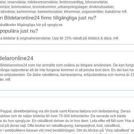
ar, reservdelar, märkesreservdelar, fordonsverktyg, bilreservdelar,
brickor, bromsskivor, bromstrummor, urtrampningslager, drivknutssatser,
atordelar, kamremmar, kamremssatser, kilremmar, avgasventiler, bakdörrar mfl.
Bildelaronline24 finns tillgängliga just nu?
abattkoder tillgängliga här på spogly.se.
 populära just nu?
 bildelar & originalreservdelar, Upp till 15% rabatt på bildäck & däck, mfl.
ldelaronline24
 Bildelaronline24 som har anmälts som osäkra av tidigare användare. De kan fung
t många rapporterar att de inte fungerar kommer vi att plocka bort dem. En del kan ha
2 äldre erbjudanden. De äldre rabatterna, kampanjerna, erbjudandena och reorna är 
er, mfl.
, Paypal, direktbetalning via din bank samt Klarna faktura och delbetalning. Deras
umärken och de säljer bildelar till över 75 000 bilmodeller. De senaste och bästa
 du hos spogly.se. En rabattkod skriver du in hos dem. Leta efter ett fält som ’Har 
ext på deras sajt. Ofta brukar en rabattkupong, kampanjkod, kod, rabattkod,
 i webbutikens kassan vid med beställningen. Om du klickar på ’Visa rabattkod’ s