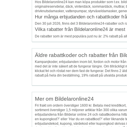
Hos Bildelaronline24 kan man köpa produkter som t.ex. bildel
originalreservdelar, däck, vinterdäck, sommardäck, muttrar, 
drivknutsdamasker, vattenpumpar, styrväxeldamasker, gener
Hur många erbjudanden och rabattkoder från 
Den 30 juli 2026, finns det 3 Bildelaronline24-rabatter och r
Vilka rabatter från Bildelaronline24 är mest
De rabatter som är mest populära just nu är: 2% rabatt på alla
Äldre rabattkoder och rabatter från Bi
Kampanjkoder, erbjudanden inom bil, fordon och motor från
med det är inte säkert att de fungerar längre. Om tillräcklig
klickat fel och röstat ner dem fast de fungerar. Det finns 
rabatt på hela din beställning, 19% rabatt på utvalda produkt
Mer om Bildelaronline24
Fri frakt om ordern överstiger 1600 kr. Betala med kreditkort
sortiment överstiger 1,5 miljoner artiklar från 300 olika var
erbjudandena från Bildelar online 24 och rabattkoderna hittar
en kupongkod?’ eller ’Har du en rabattkod?’ eller liknande t
erbjudandekod, kupong, värdekod eller kupongkod skrivas in