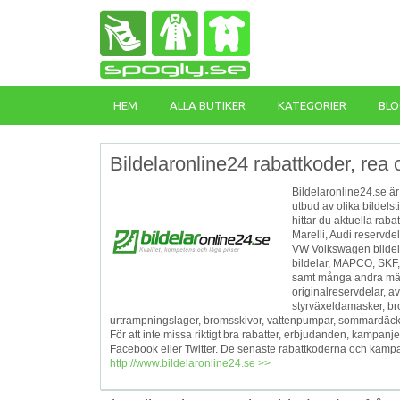
HEM
ALLA BUTIKER
KATEGORIER
BLO
Bildelaronline24 rabattkoder, rea 
Bildelaronline24.se är
utbud av olika bildelst
hittar du aktuella ra
Marelli, Audi reservd
VW Volkswagen bildela
bildelar, MAPCO, SKF, 
samt många andra märke
originalreservdelar, a
styrväxeldamasker, br
urtrampningslager, bromsskivor, vattenpumpar, sommardäck, d
För att inte missa riktigt bra rabatter, erbjudanden, kampanj
Facebook eller Twitter. De senaste rabattkoderna och kampan
http://www.bildelaronline24.se >>