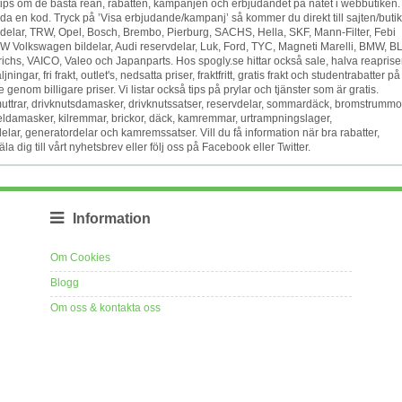
tips om de bästa rean, rabatten, kampanjen och erbjudandet på nätet i webbutiken
nda en kod. Tryck på ’Visa erbjudande/kampanj’ så kommer du direkt till sajten/buti
ildelar, TRW, Opel, Bosch, Brembo, Pierburg, SACHS, Hella, SKF, Mann-Filter, Febi
Volkswagen bildelar, Audi reservdelar, Luk, Ford, TYC, Magneti Marelli, BMW, BL
ichs, VAICO, Valeo och Japanparts. Hos spogly.se hittar också sale, halva reapriser
ngar, fri frakt, outlet's, nedsatta priser, fraktfritt, gratis frakt och studentrabatter på
enom billigare priser. Vi listar också tips på prylar och tjänster som är gratis.
muttrar, drivknutsdamasker, drivknutssatser, reservdelar, sommardäck, bromstrummo
äxeldamasker, kilremmar, brickor, däck, kamremmar, urtrampningslager,
lar, generatordelar och kamremssatser. Vill du få information när bra rabatter,
ig till vårt nyhetsbrev eller följ oss på Facebook eller Twitter.
Information
Om Cookies
Blogg
Om oss & kontakta oss