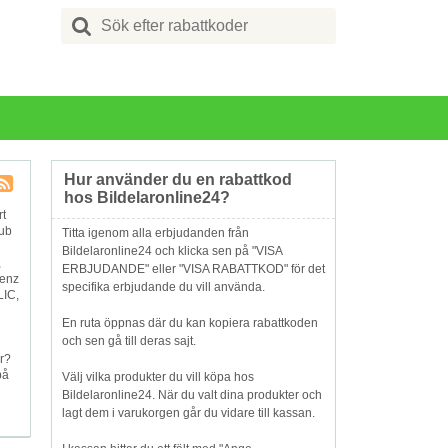
Search
for:
Hur använder du en rabattkod
hos Bildelaronline24?
Butik
rt
RSS
lub
Titta igenom alla erbjudanden från
Bildelaronline24 och klicka sen på "VISA
,
ERBJUDANDE" eller "VISA RABATTKOD" för det
Benz
specifika erbjudande du vill använda.
LIC,
En ruta öppnas där du kan kopiera rabattkoden
och sen gå till deras sajt.
ar?
på
Välj vilka produkter du vill köpa hos
Bildelaronline24. När du valt dina produkter och
lagt dem i varukorgen går du vidare till kassan.