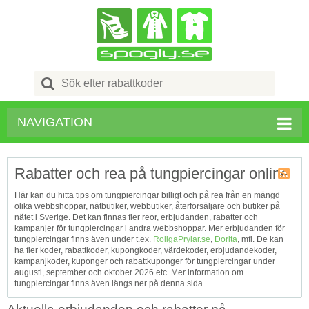
Search
for:
NAVIGATION
Rabatter och rea på tungpiercingar online
Kupong
Här kan du hitta tips om tungpiercingar billigt och på rea från en mängd
Tagg
olika webbshoppar, nätbutiker, webbutiker, återförsäljare och butiker på
RSS
nätet i Sverige. Det kan finnas fler reor, erbjudanden, rabatter och
kampanjer för tungpiercingar i andra webbshoppar. Mer erbjudanden för
tungpiercingar finns även under t.ex.
RoligaPrylar.se
,
Dorita
, mfl. De kan
ha fler koder, rabattkoder, kupongkoder, värdekoder, erbjudandekoder,
kampanjkoder, kuponger och rabattkuponger för tungpiercingar under
augusti, september och oktober 2026 etc. Mer information om
tungpiercingar finns även längs ner på denna sida.