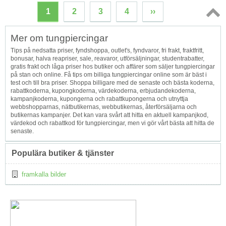
1
2
3
4
››
Topp
Mer om tungpiercingar
↑
Tips på nedsatta priser, fyndshoppa, outlet's, fyndvaror, fri frakt, fraktfritt,
bonusar, halva reapriser, sale, reavaror, utförsäljningar, studentrabatter,
gratis frakt och låga priser hos butiker och affärer som säljer tungpiercingar
på stan och online. Få tips om billiga tungpiercingar online som är bäst i
test och till bra priser. Shoppa billigare med de senaste och bästa koderna,
rabattkoderna, kupongkoderna, värdekoderna, erbjudandekoderna,
kampanjkoderna, kupongerna och rabattkupongerna och utnyttja
webbshopparnas, nätbutikernas, webbutikernas, återförsäljarna och
butikernas kampanjer. Det kan vara svårt att hitta en aktuell kampanjkod,
värdekod och rabattkod för tungpiercingar, men vi gör vårt bästa att hitta de
senaste.
Populära butiker & tjänster
framkalla bilder