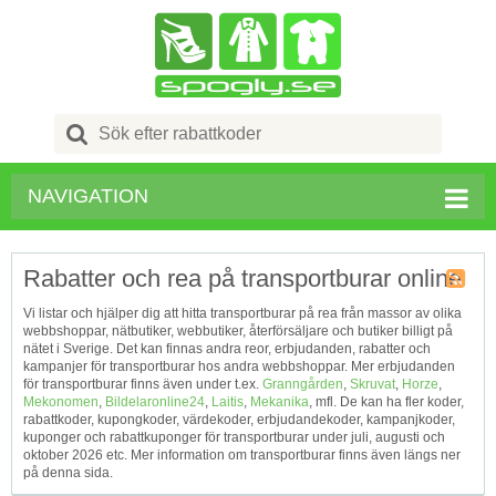
Search
for:
NAVIGATION
Rabatter och rea på transportburar online
Kupong
Vi listar och hjälper dig att hitta transportburar på rea från massor av olika
Tagg
webbshoppar, nätbutiker, webbutiker, återförsäljare och butiker billigt på
RSS
nätet i Sverige. Det kan finnas andra reor, erbjudanden, rabatter och
kampanjer för transportburar hos andra webbshoppar. Mer erbjudanden
för transportburar finns även under t.ex.
Granngården
,
Skruvat
,
Horze
,
Mekonomen
,
Bildelaronline24
,
Laitis
,
Mekanika
, mfl. De kan ha fler koder,
rabattkoder, kupongkoder, värdekoder, erbjudandekoder, kampanjkoder,
kuponger och rabattkuponger för transportburar under juli, augusti och
oktober 2026 etc. Mer information om transportburar finns även längs ner
på denna sida.