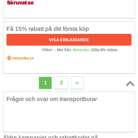
Få 15% rabatt på ditt första köp
VISA ERBJUDANDE
Villkor: -. Mer från:
Mekanika
. Giltig tills vidare.
1
2
››
Topp
Frågor och svar om transportburar
↑
Äldre kampanjer och rabattkoder på