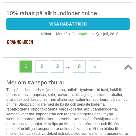
10% rabatt på allt hundfoder online!
VISA RABATTKOD
Villkor: -. Mer från:
Granngården
.
1 juli, 2018
1
2
3
…
8
››
Topp
Mer om transportburar
↑
Tips på nedsatta priser, fyndshoppa, outlet's, fyndvaror, fri frakt, fraktfritt,
bonusar, halva reapriser, sale, reavaror, utförsäljningar, studentrabatter,
gratis frakt och låga priser hos affärer som säljer transportburar på stan och
online. Shoppa billigare med de bästa och senaste koderna,
rabattkoderna, kupongkoderna, värdekoderna, erbjudandekoderna,
kampanjkoderna, kupongerna och rabattkupongerna och utnyttja
webbshopparnas, nätbutikernas, webbutikernas, återförsäljarna och
butikernas kampanjer. Hitta tips på vilka som är bäst i test och till bäst
priser. Köp billiga transportburar online på kampanj. Vi kan hjälpa till att
hitta en kampanjkod, värdekod och rabattkod som gäller för transportburar.