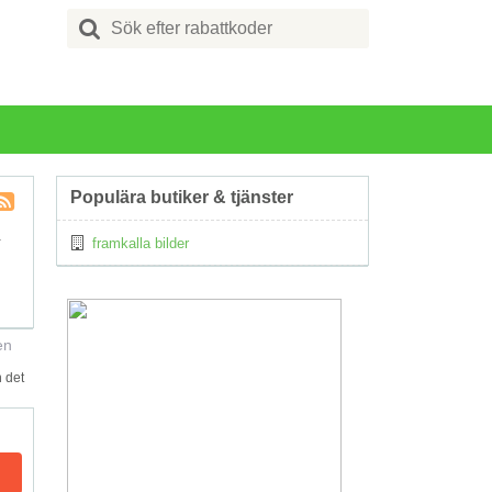
Search
for:
Populära butiker & tjänster
Kupong
å
framkalla bilder
Tagg
RSS
en
 det