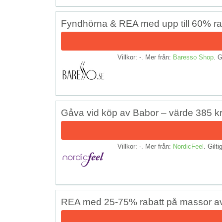
Fyndhörna & REA med upp till 60% ra
Villkor: -. Mer från:
Baresso Shop
. G
Gåva vid köp av Babor – värde 385 k
Villkor: -. Mer från:
NordicFeel
. Gilti
REA med 25-75% rabatt på massor av