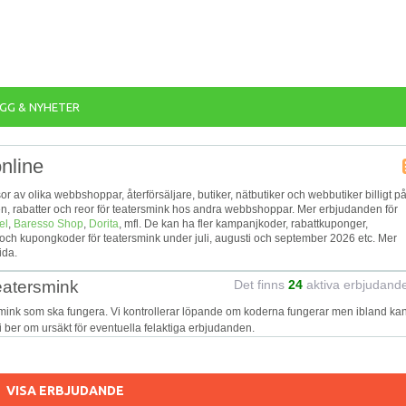
GG & NYHETER
nline
ssor av olika webbshoppar, återförsäljare, butiker, nätbutiker och webbutiker billigt p
en, rabatter och reor för teatersmink hos andra webbshoppar. Mer erbjudanden för
el
,
Baresso Shop
,
Dorita
, mfl. De kan ha fler kampanjkoder, rabattkuponger,
och kupongkoder för teatersmink under juli, augusti och september 2026 etc. Mer
ida.
eatersmink
Det finns
24
aktiva erbjudand
smink som ska fungera. Vi kontrollerar löpande om koderna fungerar men ibland kan
Vi ber om ursäkt för eventuella felaktiga erbjudanden.
VISA ERBJUDANDE