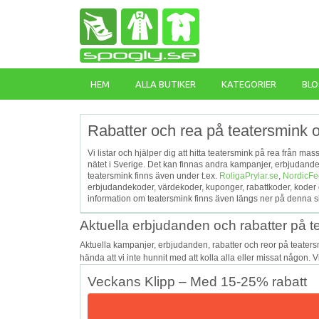
HEM
ALLA BUTIKER
KATEGORIER
BLO
Rabatter och rea på teatersmink o
Vi listar och hjälper dig att hitta teatersmink på rea från ma
nätet i Sverige. Det kan finnas andra kampanjer, erbjudand
teatersmink finns även under t.ex.
RoligaPrylar.se
,
NordicFe
erbjudandekoder, värdekoder, kuponger, rabattkoder, koder 
information om teatersmink finns även längs ner på denna s
Aktuella erbjudanden och rabatter på t
Aktuella kampanjer, erbjudanden, rabatter och reor på teater
hända att vi inte hunnit med att kolla alla eller missat någon. 
Veckans Klipp – Med 15-25% rabatt