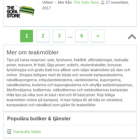
Villkor: -. Mer från:
The Sofa Store
.
27 november,
2017
1
2
3
…
6
››
Topp
Mer om teakmöbler
↑
Tips på halva reapriser, sale, fyndvaror, fraktfritt, utförsäljningar, nedsatta
priser, reavaror, fri frakt, låga priser, outlet's, studentrabatter, bonusar,
fyndshoppa och gratis frakt hos affärer som säljer teakmöbler på stan och
online. Shoppa billigare med de bästa och senaste kampanjkoderna,
rabattkupongerna, erbjudandekoderna, värdekoderna, kupongerna,
rabattkoderna, koderna och kupongkoderna och utnyttja webbshopparnas,
återförsäljarna, butikernas, nätbutikernas och webbutikernas kampanjer.
Hitta tips på vilka som är bäst i test och till bäst priser. Köp billiga
teakmöbler online på kampanj. Vi kan hjälpa till att hitta en värdekod,
kampanjkod och rabattkod som gäller för teakmöbler.
Populära butiker & tjänster
framkalla bilder