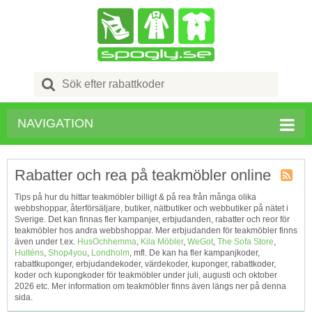
Search
for:
NAVIGATION
Rabatter och rea på teakmöbler online
Kupong
Tips på hur du hittar teakmöbler billigt & på rea från många olika
Tagg
webbshoppar, återförsäljare, butiker, nätbutiker och webbutiker på nätet i
RSS
Sverige. Det kan finnas fler kampanjer, erbjudanden, rabatter och reor för
teakmöbler hos andra webbshoppar. Mer erbjudanden för teakmöbler finns
även under t.ex.
HusOchhemma
,
Kila Möbler
,
WeGot
,
The Sofa Store
,
Hulténs
,
Shop4you
,
Londholm
, mfl. De kan ha fler kampanjkoder,
rabattkuponger, erbjudandekoder, värdekoder, kuponger, rabattkoder,
koder och kupongkoder för teakmöbler under juli, augusti och oktober
2026 etc. Mer information om teakmöbler finns även längs ner på denna
sida.