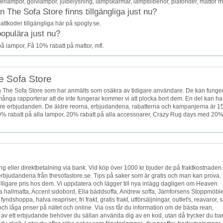
terlampor, golvlampor, julbelysning, lampskärmar, lamptillbehör, plafonder, mattor mf
The Sofa Store finns tillgängliga just nu?
attkoder tillgängliga här på spogly.se.
populära just nu?
å lampor, Få 10% rabatt på mattor, mfl.
he Sofa Store
 The Sofa Store som har anmälts som osäkra av tidigare användare. De kan funge
t många rapporterar att de inte fungerar kommer vi att plocka bort dem. En del kan ha
5 äldre erbjudanden. De äldre reorna, erbjudandena, rabatterna och kampanjerna är 
r, 20% rabatt på alla lampor, 20% rabatt på alla accessoarer, Crazy Rug days med 20
g eller direktbetalning via bank. Vid köp över 1000 kr bjuder de på fraktkostnaden.
 erbjudandena från thesofastore.se. Tips på saker som är gratis och man kan prova.
lligare pris hos dem. Vi uppdatera och lägger till nya inlägg dagligen om Heaven
lia hallmatta, Accent sidobord, Ella bäddsoffa, Andrew soffa, Järnforsens Stoppmöble
shoppa, halva reapriser, fri frakt, gratis frakt, utförsäljningar, outlet's, reavaror, s
tt och låga priser på nätet och online. Via oss får du information om de bästa rean,
l av ett erbjudande behöver du sällan använda dig av en kod, utan då trycker du ba