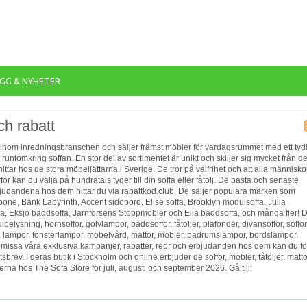
GG & NYHETER
ch rabatt
 inom inredningsbranschen och säljer främst möbler för vardagsrummet med ett tydl
t runtomkring soffan. En stor del av sortimentet är unikt och skiljer sig mycket från d
ttar hos de stora möbeljättarna i Sverige. De tror på valfrihet och att alla människo
ör kan du välja på hundratals tyger till din soffa eller fåtölj. De bästa och senaste
judandena hos dem hittar du via rabattkod.club. De säljer populära märken som
bone, Bänk Labyrinth, Accent sidobord, Elise soffa, Brooklyn modulsoffa, Julia
fa, Eksjö bäddsoffa, Järnforsens Stoppmöbler och Ella bäddsoffa, och många fler! 
ulbelysning, hörnsoffor, golvlampor, bäddsoffor, fåtöljer, plafonder, divansoffor, soffor
ör, lampor, fönsterlampor, möbelvård, mattor, möbler, badrumslampor, bordslampor,
e missa våra exklusiva kampanjer, rabatter, reor och erbjudanden hos dem kan du fö
rev. I deras butik i Stockholm och online erbjuder de soffor, möbler, fåtöljer, matto
 hos The Sofa Store för juli, augusti och september 2026. Gå till: