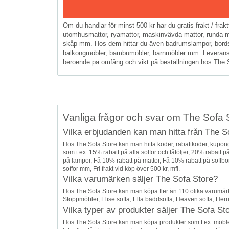
Om du handlar för minst 500 kr har du gratis frakt / fraktf
utomhusmattor, ryamattor, maskinvävda mattor, runda mat
skåp mm. Hos dem hittar du även badrumslampor, bordsl
balkongmöbler, bambumöbler, barnmöbler mm. Leverans ske
beroende på omfång och vikt på beställningen hos The Sof
Vanliga frågor och svar om The Sofa 
Vilka erbjudanden kan man hitta från The S
Hos The Sofa Store kan man hitta koder, rabattkoder, kupo
som t.ex. 15% rabatt på alla soffor och fåtöljer, 20% rabatt 
på lampor, Få 10% rabatt på mattor, Få 10% rabatt på soffbo
soffor mm, Fri frakt vid köp över 500 kr, mfl.
Vilka varumärken säljer The Sofa Store?
Hos The Sofa Store kan man köpa fler än 110 olika varumärk
Stoppmöbler, Elise soffa, Ella bäddsoffa, Heaven soffa, Herr
Vilka typer av produkter säljer The Sofa St
Hos The Sofa Store kan man köpa produkter som t.ex. möbler, 