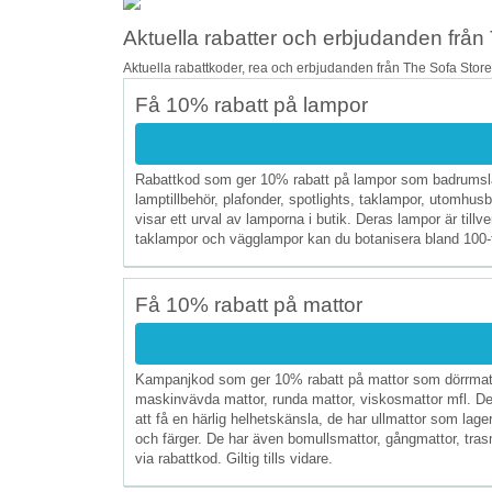
Aktuella rabatter och erbjudanden från 
Aktuella rabattkoder, rea och erbjudanden från The Sofa Store
Få 10% rabatt på lampor
Rabattkod som ger 10% rabatt på lampor som badrumslam
lamptillbehör, plafonder, spotlights, taklampor, utomh
visar ett urval av lamporna i butik. Deras lampor är til
taklampor och vägglampor kan du botanisera bland 100-tals
Få 10% rabatt på mattor
Kampanjkod som ger 10% rabatt på mattor som dörrmattor
maskinvävda mattor, runda mattor, viskosmattor mfl. De 
att få en härlig helhetskänsla, de har ullmattor som lager
och färger. De har även bomullsmattor, gångmattor, tra
via rabattkod. Giltig tills vidare.