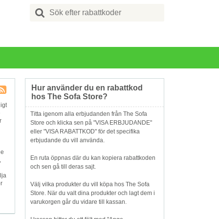
Search
for:
Hur använder du en rabattkod
hos The Sofa Store?
Butik
igt
RSS
e
Titta igenom alla erbjudanden från The Sofa
r
Store och klicka sen på "VISA ERBJUDANDE"
eller "VISA RABATTKOD" för det specifika
erbjudande du vill använda.
De
En ruta öppnas där du kan kopiera rabattkoden
,
och sen gå till deras sajt.
lja
r
Välj vilka produkter du vill köpa hos The Sofa
Store. När du valt dina produkter och lagt dem i
varukorgen går du vidare till kassan.