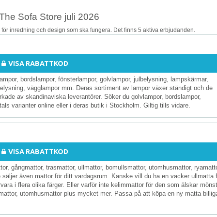
The Sofa Store juli 2026
 för inredning och design som ska fungera. Det finns 5 aktiva erbjudanden.
VISA RABATTKOD
por, bordslampor, fönsterlampor, golvlampor, julbelysning, lampskärmar,
usbelysning, vägglampor mm. Deras sortiment av lampor växer ständigt och de
lverkade av skandinaviska leverantörer. Söker du golvlampor, bordslampor,
 varianter online eller i deras butik i Stockholm. Giltig tills vidare.
VISA RABATTKOD
, gångmattor, trasmattor, ullmattor, bomullsmattor, utomhusmattor, ryamatto
säljer även mattor för ditt vardagsrum. Kanske vill du ha en vacker ullmatta 
vara i flera olika färger. Eller varför inte kelimmattor för den som älskar möns
smattor, utomhusmattor plus mycket mer. Passa på att köpa en ny matta billig