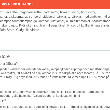
VISA ERBJUDANDE
ritt på soffor, byggbara soffor, bäddsoffor, howard soffor, hörnsoffor,
tor, viskosmattor, soffbord, sidobord, bänkar, tv-bänkar, mediamöbler, hyllor
ampor, fönsterlampor, golvlampor, julstjärnor, aluminiummöbler, badrumsmöbl
r dagtid. Kvällskörning är en tilläggstjänst. Priset på kvällskörning skiljer 
a Store. Giltig tills vidare.
Store
ofa Store?
ngkoder, värdekoder, erbjudandekoder, kampanjkoder, kuponger och rabattkuponge
på alla mattor, 20% rabatt på alla lampor, 20% rabatt på alla accessoarer, Få 10% rab
rd, Crazy Rug days med 20% rabatt på valfri matta, REA med upp till 50% rabatt på
en som t.ex. Andrew soffa, Brooklyn modulsoffa, Eksjö bäddsoffa, Järnforsens
ingbone, Julia hallmatta, Accent sidobord, Bänk Labyrinth mfl.
ore?
soffor, byggbara soffor, bäddsoffor, howard soffor, hörnsoffor, divansoffor, möbelv