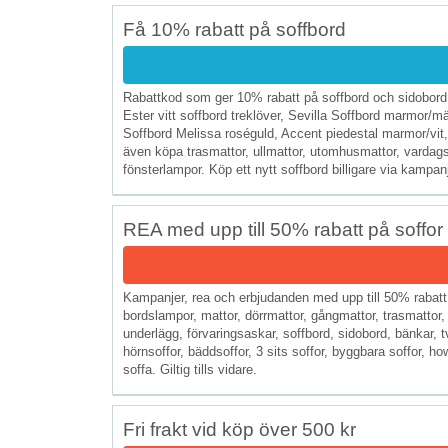
Få 10% rabatt på soffbord
Rabattkod som ger 10% rabatt på soffbord och sidobord s
Ester vitt soffbord treklöver, Sevilla Soffbord marmor/m
Soffbord Melissa roséguld, Accent piedestal marmor/vit
även köpa trasmattor, ullmattor, utomhusmattor, vardags
fönsterlampor. Köp ett nytt soffbord billigare via kampanjk
REA med upp till 50% rabatt på soffo
Kampanjer, rea och erbjudanden med upp till 50% rabatt p
bordslampor, mattor, dörrmattor, gångmattor, trasmattor, ul
underlägg, förvaringsaskar, soffbord, sidobord, bänkar, 
hörnsoffor, bäddsoffor, 3 sits soffor, byggbara soffor, h
soffa. Giltig tills vidare.
Fri frakt vid köp över 500 kr