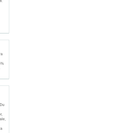
l.
ra
15%
%
 Du
r,
ale,
ra