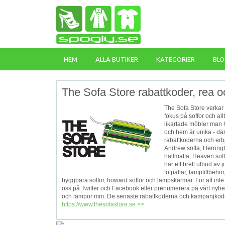
HEM
ALLA BUTIKER
KATEGORIER
BLO
The Sofa Store rabattkoder, rea o
The Sofa Store verkar
fokus på soffor och all
likartade möbler man hi
och hem är unika - därf
rabattkoderna och erb
‎Andrew soffa, Herring
hallmatta, Heaven sof
har ett brett utbud av j
fotpallar, lamptillbeh
byggbara soffor, howard soffor och lampskärmar. För att int
oss på Twitter och Facebook eller prenumerera på vårt nyhetsb
och lampor mm. De senaste rabattkoderna och kampanjkoderna
https://www.thesofastore.se >>