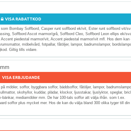
VISA RABATTKOD
om Bombay Soffbord, Casper runt soffbord ek/vit, Ester runt soffbord vit/sv
ässing, Soffbord Ascot marmor/grå, Soffbord Cleo, Soffbord Leon ellips ek/sva
, Accent piedestal marmor/vit, Accent piedestal marmor/vit mfl. Hos dem kan
rumsmattor, möbelvård, fotpallar, fåtöljer, lampor, badrumslampor, bordslampo
od. Giltig tills vidare.
r mm
VISA ERBJUDANDE
å möbler, soffor, byggbara soffor, bäddsoffor, fåtöljer, lampor, badrumslampo
lmattor, skohyllor, kuddar, plädar, klockor, ljusstakar, ljuslyktor, speglar, bric
tv-bänkar, mediamöbler mm. De har 100-tals soffor att välja ifrån. som t.ex.
oward soffor plus mycket mer. Hos de kan du välja bland 300 olika tyger till din