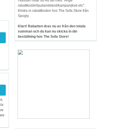
I kassan hittar du ett fält med "Ange
rabattkod/erbjudandekod/kampanjkod etc".
Klistra in rabattkoden hos The Sofa Store från
Spogly.
Klart! Rabatten dras nu av från den totala
summan och du kan nu skicka in din
beställning hos The Sofa Store!
r,
för
ter
are