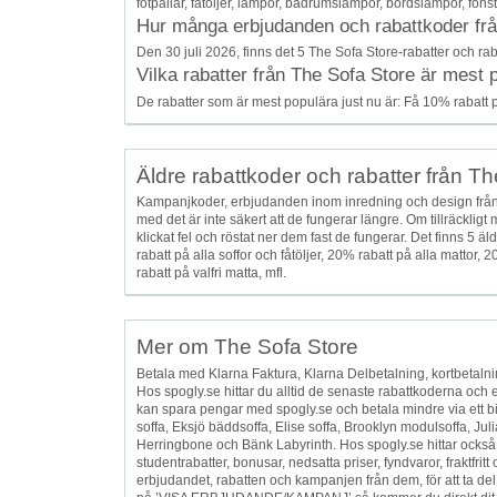
fotpallar, fåtöljer, lampor, badrumslampor, bordslampor, föns
Hur många erbjudanden och rabattkoder från 
Den 30 juli 2026, finns det 5 The Sofa Store-rabatter och rab
Vilka rabatter från The Sofa Store är mest 
De rabatter som är mest populära just nu är: Få 10% rabatt p
Äldre rabattkoder och rabatter från T
Kampanjkoder, erbjudanden inom inredning och design från
med det är inte säkert att de fungerar längre. Om tillräcklig
klickat fel och röstat ner dem fast de fungerar. Det finns 
rabatt på alla soffor och fåtöljer, 20% rabatt på alla matto
rabatt på valfri matta, mfl.
Mer om The Sofa Store
Betala med Klarna Faktura, Klarna Delbetalning, kortbetalnin
Hos spogly.se hittar du alltid de senaste rabattkoderna och
kan spara pengar med spogly.se och betala mindre via ett bi
soffa, Eksjö bäddsoffa, Elise soffa, Brooklyn modulsoffa, Ju
Herringbone och Bänk Labyrinth. Hos spogly.se hittar också fynd
studentrabatter, bonusar, nedsatta priser, fyndvaror, fraktfri
erbjudandet, rabatten och kampanjen från dem, för att ta de