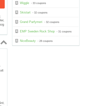
Wiggle
- 33 coupons
Skistart
- 32 coupons
,
er,
Grand Parfymeri
- 32 coupons
sig
EMP Sweden Rock Shop
- 31 coupons
NiceBeauty
- 28 coupons
Topp
↑
r
att
ård,