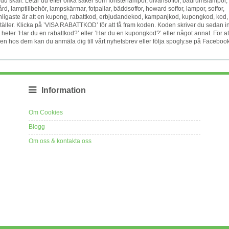
kall. Letar du efter olika saker som fönsterlampor, divansoffor, badrumslampor,
d, lamptillbehör, lampskärmar, fotpallar, bäddsoffor, howard soffor, lampor, soffor,
vanligaste är att en kupong, rabattkod, erbjudandekod, kampanjkod, kupongkod, kod,
äller. Klicka på ’VISA RABATTKOD’ för att få fram koden. Koden skriver du sedan i
m heter ’Har du en rabattkod?’ eller ’Har du en kupongkod?’ eller något annat. För at
nden hos dem kan du anmäla dig till vårt nyhetsbrev eller följa spogly.se på Faceboo
Information
Om Cookies
Blogg
Om oss & kontakta oss