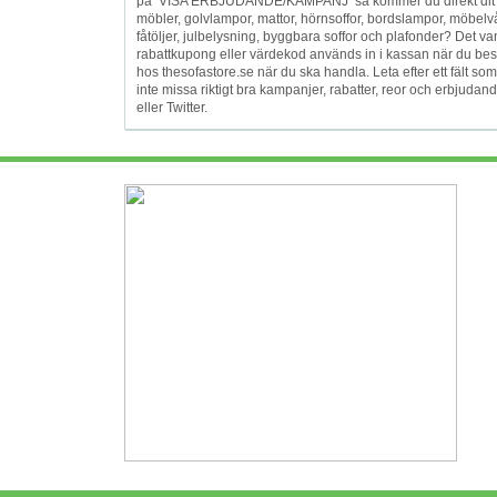
på ’VISA ERBJUDANDE/KAMPANJ’ så kommer du direkt dit du s
möbler, golvlampor, mattor, hörnsoffor, bordslampor, möbelvår
fåtöljer, julbelysning, byggbara soffor och plafonder? Det 
rabattkupong eller värdekod används in i kassan när du best
hos thesofastore.se när du ska handla. Leta efter ett fält so
inte missa riktigt bra kampanjer, rabatter, reor och erbjuda
eller Twitter.