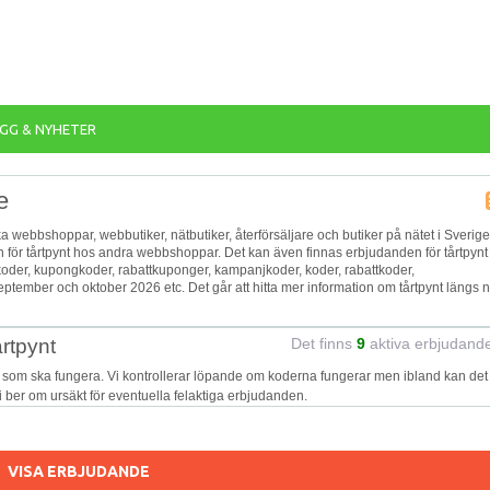
GG & NYHETER
e
olika webbshoppar, webbutiker, nätbutiker, återförsäljare och butiker på nätet i Sverige
en för tårtpynt hos andra webbshoppar. Det kan även finnas erbjudanden för tårtpynt
ekoder, kupongkoder, rabattkuponger, kampanjkoder, koder, rabattkoder,
ptember och oktober 2026 etc. Det går att hitta mer information om tårtpynt längs 
rtpynt
Det finns
9
aktiva erbjudand
t som ska fungera. Vi kontrollerar löpande om koderna fungerar men ibland kan det
Vi ber om ursäkt för eventuella felaktiga erbjudanden.
VISA ERBJUDANDE