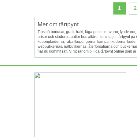
1
2
Mer om tårtpynt
Tips på bonusar, gratis frakt, låga priser, reavaror, fyndvaror, f
priser och studentrabatter hos affärer som säljer tårtpynt 
kupongkoderna, rabattkupongerna, kampanjkoderna, koder
webbutikernas, nätbutikernas, återförsäljarna och butikerna
har du kommit rätt. Vi tipsar om billiga tårtpynt online som är bä