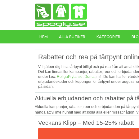
HEM
ALLA BUTIKER
KATEGORIER
BLO
Rabatter och rea på tårtpynt onlin
Vi hjälper dig hitta tårtpynt billigt och på rea från att antal 
Det kan finnas fler kampanjer, rabatter, reor och erbjudand
under t.ex.
RoligaPrylar.se
,
Dorita
, mfl. De kan ha fler värd
erbjudandekoder och kuponger för tårtpynt under augusti, se
på sidan.
Aktuella erbjudanden och rabatter på tå
Aktuella kampanjer, rabatter, reor och erbjudanden på tårtpyn
hända att vi inte hunnit med att kolla alla eller missat någon. 
Veckans Klipp – Med 15-25% rabatt