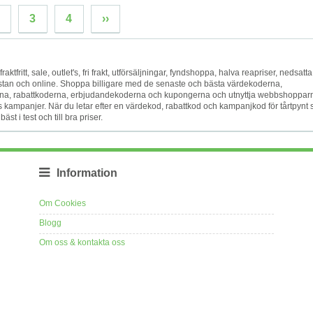
3
4
››
raktfritt, sale, outlet's, fri frakt, utförsäljningar, fyndshoppa, halva reapriser, nedsatta
på stan och online. Shoppa billigare med de senaste och bästa värdekoderna,
na, rabattkoderna, erbjudandekoderna och kupongerna och utnyttja webbshoppar
s kampanjer. När du letar efter en värdekod, rabattkod och kampanjkod för tårtpynt 
st i test och till bra priser.
Information
Om Cookies
Blogg
Om oss & kontakta oss