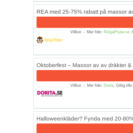
REA med 25-75% rabatt på massor av
Villkor: -. Mer från:
RoligaPrylar.se
. 
Oktoberfest – Massor av av dräkter & 
Villkor: -. Mer från:
Dorita
. Giltig till
Halloweenkläder? Fynda med 20-80%