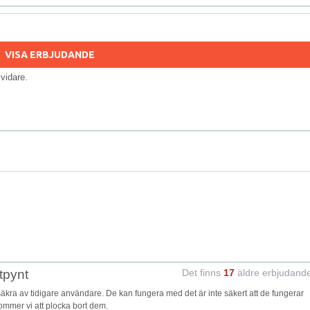
VISA ERBJUDANDE
s vidare.
tpynt
Det finns
17
äldre erbjudand
kra av tidigare användare. De kan fungera med det är inte säkert att de fungerar
kommer vi att plocka bort dem.