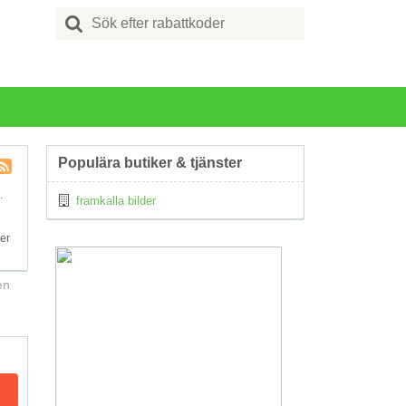
Search
for:
Populära butiker & tjänster
Kupong
.
framkalla bilder
Tagg
RSS
ner
en