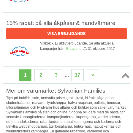
15% rabatt på alla åkpåsar & handvärmare
VISA ERBJUDANDE
Villkor: -. Ej aktivt erbjudande. Se alla aktuella
kampanjer från:
Babyland
.
31 oktober, 2017
1
2
3
…
17
››
Topp
Mer om varumärket Sylvanian Families
↑
Tips på fraktfritt, sale, nedsatta priser, gratis frakt, fri frakt, låga priser,
studentrabatter, reavaror, fyndshoppa, halva reapriser, outlet's, bonusar,
utförsäljningar och fyndvaror hos affärer och butiker som säljer varumärket
Sylvanian Families på stan och online. Shoppa billigare med de bästa och
senaste kupongkoderna, kampanjkoderna, kupongerna, värdekoderna,
erbjudandekoderna, rabattkoderna, rabattkupongerna och koderna och
utnyttja webbshopparnas, återförsäljarna, butikernas, nätbutikernas och
webbutikernas kampanjer. En gällande rabattkod, värdekod och