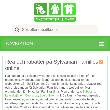
Search
for:
NAVIGATION
Rea och rabatter på Sylvanian Families
online
Kupong
Tagg
Här kan du hitta tips om Sylvanian Families billigt och på rea från en
RSS
mängd olika webbshoppar, återförsäljare, butiker, nätbutiker och
webbutiker på nätet i Sverige. Det kan finnas fler kampanjer, rabatter, reor
och erbjudanden för Sylvanian Families i andra webbutiker. Mer
erbjudanden för Sylvanian Families finns även under t.ex.
Babyland
,
Leksaksjätten
,
Coolshop
,
Spelbutiken
, mfl. De kan ha fler kupongkoder,
kampanjkoder, kuponger, värdekoder, erbjudandekoder, rabattkoder,
rabattkuponger och koder för Sylvanian Families under juli, augusti och
september 2026 etc. Mer information om Sylvanian Families finns även