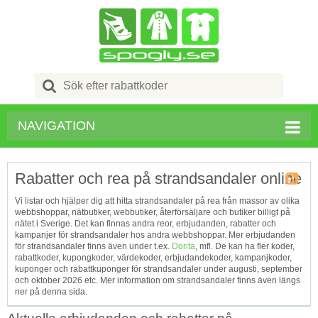
Search
for:
NAVIGATION
Rabatter och rea på strandsandaler online
Kupong
Vi listar och hjälper dig att hitta strandsandaler på rea från massor av olika
Tagg
webbshoppar, nätbutiker, webbutiker, återförsäljare och butiker billigt på
RSS
nätet i Sverige. Det kan finnas andra reor, erbjudanden, rabatter och
kampanjer för strandsandaler hos andra webbshoppar. Mer erbjudanden
för strandsandaler finns även under t.ex.
Dorita
, mfl. De kan ha fler koder,
rabattkoder, kupongkoder, värdekoder, erbjudandekoder, kampanjkoder,
kuponger och rabattkuponger för strandsandaler under augusti, september
och oktober 2026 etc. Mer information om strandsandaler finns även längs
ner på denna sida.