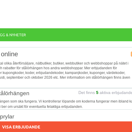
GG & NYHETER
 online
ntal olika återförsäljare, nätbutiker, butiker, webbutiker och webbshoppar på nätet i
och rabatter för stålörhängen hos andra webbshoppar. Mer erbjudanden för
fler kupongkoder, koder, erbjudandekoder, kampanjkoder, kuponger, värdekoder,
sti, september och oktober 2026 etc. Mer information om stålörhängen finns även
stålörhängen
Det finns
5
aktiva erbjudand
hängen som ska fungera. Vi kontrollerar löpande om koderna fungerar men ibland k
Vi ber om ursäkt för eventuella felaktiga erbjudanden.
prylar
VISA ERBJUDANDE