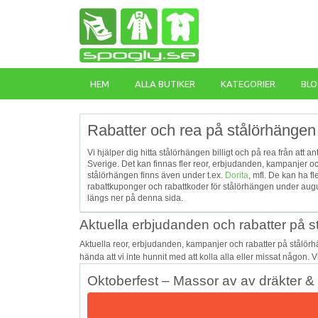
HEM
ALLA BUTIKER
KATEGORIER
BLO
Rabatter och rea på stålörhängen
Vi hjälper dig hitta stålörhängen billigt och på rea från att a
Sverige. Det kan finnas fler reor, erbjudanden, kampanjer 
stålörhängen finns även under t.ex.
Dorita
, mfl. De kan ha 
rabattkuponger och rabattkoder för stålörhängen under augu
längs ner på denna sida.
Aktuella erbjudanden och rabatter på 
Aktuella reor, erbjudanden, kampanjer och rabatter på stålör
hända att vi inte hunnit med att kolla alla eller missat någon. 
Oktoberfest – Massor av av dräkter & 