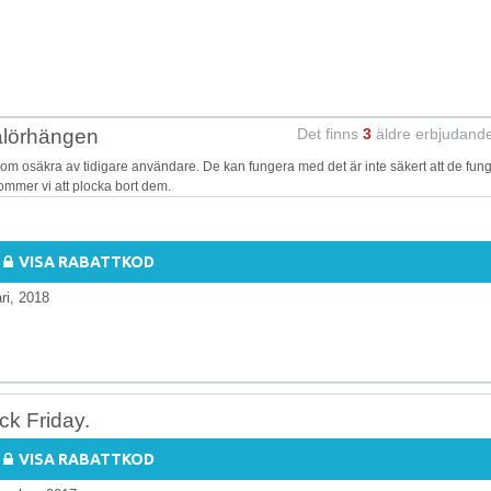
ålörhängen
Det finns
3
äldre erbjudand
m osäkra av tidigare användare. De kan fungera med det är inte säkert att de fun
kommer vi att plocka bort dem.
VISA RABATTKOD
ri, 2018
ck Friday.
VISA RABATTKOD