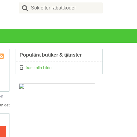
Search
for:
Populära butiker & tjänster
Kupong
framkalla bilder
Tagg
RSS
en
an det