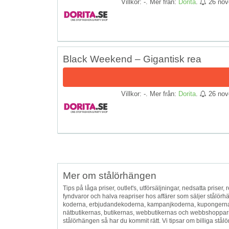
Villkor: -. Mer från:
Dorita
.
26 nov
Black Weekend – Gigantisk rea
Villkor: -. Mer från:
Dorita
.
26 nov
Mer om stålörhängen
Tips på låga priser, outlet's, utförsäljningar, nedsatta priser, r
fyndvaror och halva reapriser hos affärer som säljer stålö
koderna, erbjudandekoderna, kampanjkoderna, kupongerna, 
nätbutikernas, butikernas, webbutikernas och webbshopparn
stålörhängen så har du kommit rätt. Vi tipsar om billiga stålör