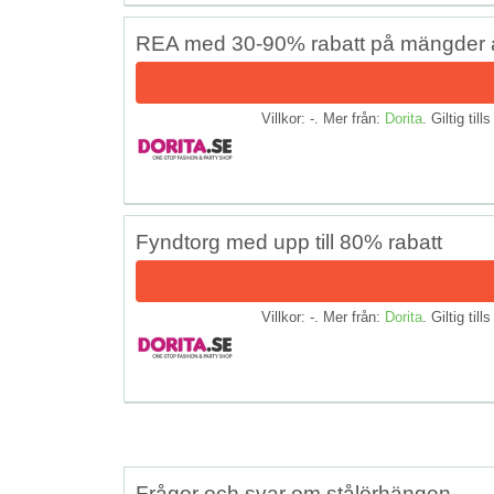
REA med 30-90% rabatt på mängder 
Villkor: -. Mer från:
Dorita
. Giltig till
Fyndtorg med upp till 80% rabatt
Villkor: -. Mer från:
Dorita
. Giltig till
Frågor och svar om stålörhängen