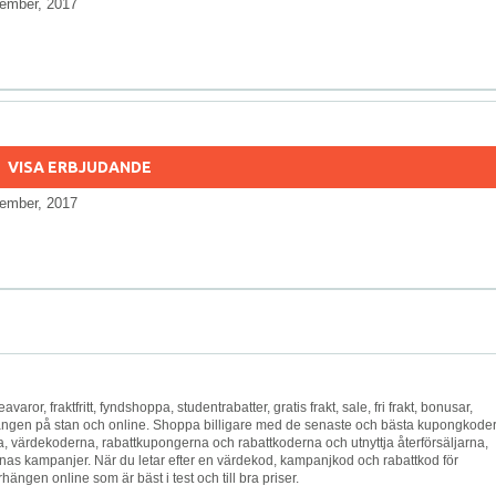
ember, 2017
VISA ERBJUDANDE
ember, 2017
eavaror, fraktfritt, fyndshoppa, studentrabatter, gratis frakt, sale, fri frakt, bonusar,
rhängen på stan och online. Shoppa billigare med de senaste och bästa kupongkode
värdekoderna, rabattkupongerna och rabattkoderna och utnyttja återförsäljarna,
as kampanjer. När du letar efter en värdekod, kampanjkod och rabattkod för
hängen online som är bäst i test och till bra priser.