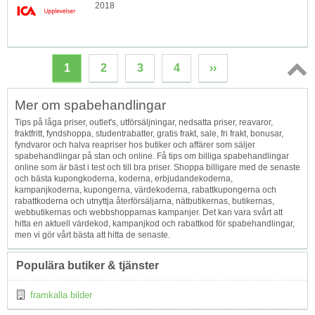
2018
1
2
3
4
››
Topp
Mer om spabehandlingar
↑
Tips på låga priser, outlet's, utförsäljningar, nedsatta priser, reavaror,
fraktfritt, fyndshoppa, studentrabatter, gratis frakt, sale, fri frakt, bonusar,
fyndvaror och halva reapriser hos butiker och affärer som säljer
spabehandlingar på stan och online. Få tips om billiga spabehandlingar
online som är bäst i test och till bra priser. Shoppa billigare med de senaste
och bästa kupongkoderna, koderna, erbjudandekoderna,
kampanjkoderna, kupongerna, värdekoderna, rabattkupongerna och
rabattkoderna och utnyttja återförsäljarna, nätbutikernas, butikernas,
webbutikernas och webbshopparnas kampanjer. Det kan vara svårt att
hitta en aktuell värdekod, kampanjkod och rabattkod för spabehandlingar,
men vi gör vårt bästa att hitta de senaste.
Populära butiker & tjänster
framkalla bilder