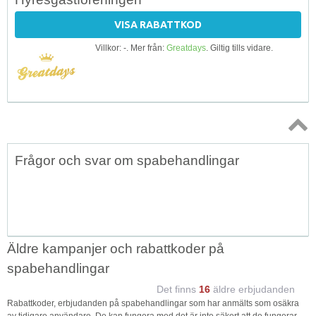
VISA RABATTKOD
Villkor: -. Mer från:
Greatdays
. Giltig tills vidare.
Topp
Frågor och svar om spabehandlingar
↑
Äldre kampanjer och rabattkoder på
spabehandlingar
Det finns
16
äldre erbjudanden
Rabattkoder, erbjudanden på spabehandlingar som har anmälts som osäkra
av tidigare användare. De kan fungera med det är inte säkert att de fungerar