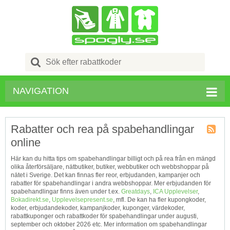
Search
for:
NAVIGATION
Rabatter och rea på spabehandlingar
online
Kupong
Tagg
Här kan du hitta tips om spabehandlingar billigt och på rea från en mängd
RSS
olika återförsäljare, nätbutiker, butiker, webbutiker och webbshoppar på
nätet i Sverige. Det kan finnas fler reor, erbjudanden, kampanjer och
rabatter för spabehandlingar i andra webbshoppar. Mer erbjudanden för
spabehandlingar finns även under t.ex.
Greatdays
,
ICA Upplevelser
,
Bokadirekt.se
,
Upplevelsepresent.se
, mfl. De kan ha fler kupongkoder,
koder, erbjudandekoder, kampanjkoder, kuponger, värdekoder,
rabattkuponger och rabattkoder för spabehandlingar under augusti,
september och oktober 2026 etc. Mer information om spabehandlingar