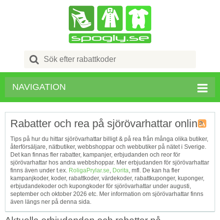
Search
for:
NAVIGATION
Rabatter och rea på sjörövarhattar online
Kupong
Tips på hur du hittar sjörövarhattar billigt & på rea från många olika butiker,
Tagg
återförsäljare, nätbutiker, webbshoppar och webbutiker på nätet i Sverige.
RSS
Det kan finnas fler rabatter, kampanjer, erbjudanden och reor för
sjörövarhattar hos andra webbshoppar. Mer erbjudanden för sjörövarhattar
finns även under t.ex.
RoligaPrylar.se
,
Dorita
, mfl. De kan ha fler
kampanjkoder, koder, rabattkoder, värdekoder, rabattkuponger, kuponger,
erbjudandekoder och kupongkoder för sjörövarhattar under augusti,
september och oktober 2026 etc. Mer information om sjörövarhattar finns
även längs ner på denna sida.