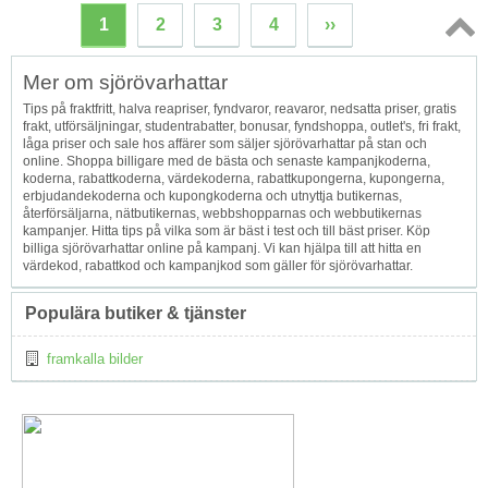
1
2
3
4
››
Topp
Mer om sjörövarhattar
↑
Tips på fraktfritt, halva reapriser, fyndvaror, reavaror, nedsatta priser, gratis
frakt, utförsäljningar, studentrabatter, bonusar, fyndshoppa, outlet's, fri frakt,
låga priser och sale hos affärer som säljer sjörövarhattar på stan och
online. Shoppa billigare med de bästa och senaste kampanjkoderna,
koderna, rabattkoderna, värdekoderna, rabattkupongerna, kupongerna,
erbjudandekoderna och kupongkoderna och utnyttja butikernas,
återförsäljarna, nätbutikernas, webbshopparnas och webbutikernas
kampanjer. Hitta tips på vilka som är bäst i test och till bäst priser. Köp
billiga sjörövarhattar online på kampanj. Vi kan hjälpa till att hitta en
värdekod, rabattkod och kampanjkod som gäller för sjörövarhattar.
Populära butiker & tjänster
framkalla bilder