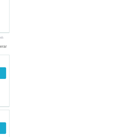
en
erar