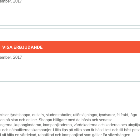
ember, 2017
VISA ERBJUDANDE
ember, 2017
riser, fyndshoppa, outlet's, studentrabatter, utförsäljningar, fyndvaror, fri frakt, låga
hängen på stan och online. Shoppa billigare med de bästa och senaste
ongerna, kupongkoderna, kampanjkoderna, värdekoderna och koderna och utnyttja
h nätbutikernas kampanjer. Hitta tips på vilka som är bäst i test och till bäst prise
ll att hitta en värdekod, rabattkod och kampanjkod som gäller för silverhängen.