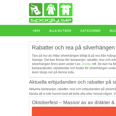
HEM
ALLA BUTIKER
KATEGORIER
BLO
Rabatter och rea på silverhängen 
Tips på hur du hittar silverhängen billigt & på rea från mång
Sverige. Det kan finnas fler kampanjer, rabatter, reor och
silverhängen finns även under t.ex.
Dorita
, mfl. De kan ha f
kampanjkoder, värdekoder och koder för silverhängen under
även längs ner på denna sida.
Aktuella erbjudanden och rabatter på 
Aktuella kampanjer, rabatter, reor och erbjudanden på silver
hända att vi inte hunnit med att kolla alla eller missat någon. 
Oktoberfest – Massor av av dräkter & 