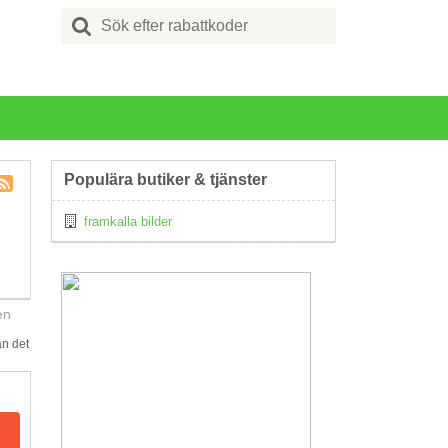
Search
for:
Populära butiker & tjänster
Kupong
framkalla bilder
Tagg
RSS
en
an det