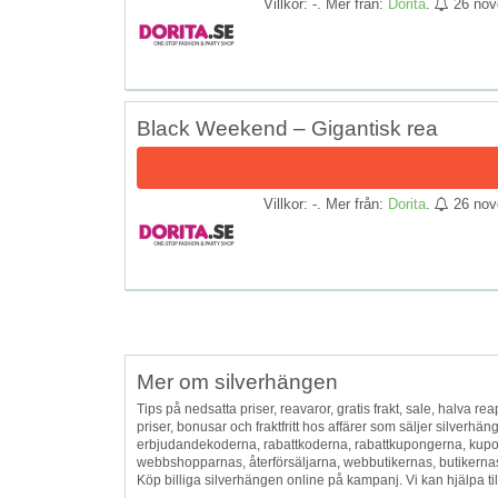
Villkor: -. Mer från:
Dorita
.
26 nov
Black Weekend – Gigantisk rea
Villkor: -. Mer från:
Dorita
.
26 nov
Mer om silverhängen
Tips på nedsatta priser, reavaror, gratis frakt, sale, halva reap
priser, bonusar och fraktfritt hos affärer som säljer silver
erbjudandekoderna, rabattkoderna, rabattkupongerna, kup
webbshopparnas, återförsäljarna, webbutikernas, butikernas oc
Köp billiga silverhängen online på kampanj. Vi kan hjälpa ti