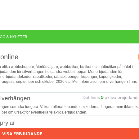
GG & NYHETER
online
a olika webbshoppar, återförsäljare, webbutiker, butiker och nätbutiker på nätet i
 erbjudanden för silverhängen hos andra webbshoppar. Mer erbjudanden för
ler erbjudandekoder, rabattkoder, rabattkuponger, kuponger, kupongkoder,
 augusti, september och oktober 2026 etc. Mer information om silverhängen finns
silverhängen
Det finns
5
aktiva erbjudand
hängen som ska fungera. Vi kontrollerar löpande om koderna fungerar men ibland k
Vi ber om ursäkt för eventuella felaktiga erbjudanden.
prylar
VISA ERBJUDANDE