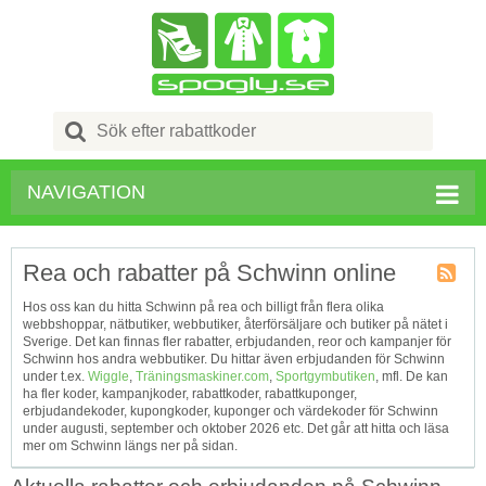
Search
for:
NAVIGATION
Rea och rabatter på Schwinn online
Kupong
Hos oss kan du hitta Schwinn på rea och billigt från flera olika
Tagg
webbshoppar, nätbutiker, webbutiker, återförsäljare och butiker på nätet i
RSS
Sverige. Det kan finnas fler rabatter, erbjudanden, reor och kampanjer för
Schwinn hos andra webbutiker. Du hittar även erbjudanden för Schwinn
under t.ex.
Wiggle
,
Träningsmaskiner.com
,
Sportgymbutiken
, mfl. De kan
ha fler koder, kampanjkoder, rabattkoder, rabattkuponger,
erbjudandekoder, kupongkoder, kuponger och värdekoder för Schwinn
under augusti, september och oktober 2026 etc. Det går att hitta och läsa
mer om Schwinn längs ner på sidan.