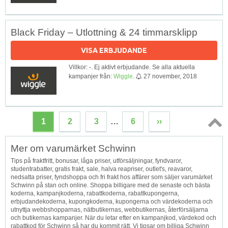
Black Friday – Utlottning & 24 timmarsklipp
VISA ERBJUDANDE
Villkor: -. Ej aktivt erbjudande. Se alla aktuella
kampanjer från:
Wiggle
.
27 november, 2018
1
2
3
…
6
››
Topp
Mer om varumärket Schwinn
↑
Tips på fraktfritt, bonusar, låga priser, utförsäljningar, fyndvaror,
studentrabatter, gratis frakt, sale, halva reapriser, outlet's, reavaror,
nedsatta priser, fyndshoppa och fri frakt hos affärer som säljer varumärket
Schwinn på stan och online. Shoppa billigare med de senaste och bästa
koderna, kampanjkoderna, rabattkoderna, rabattkupongerna,
erbjudandekoderna, kupongkoderna, kupongerna och värdekoderna och
utnyttja webbshopparnas, nätbutikernas, webbutikernas, återförsäljarna
och butikernas kampanjer. När du letar efter en kampanjkod, värdekod och
rabattkod för Schwinn så har du kommit rätt. Vi tipsar om billiga Schwinn