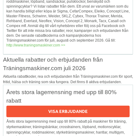
roddmaskiner, löpband, sandsäckar, pulsklockor, benskydd och
spinningcyklar? Vi listar rabatter från dem. Ett urval av varumärken som du
kan handla billigt eller köpa är Sigma, CefarCompex, Eleiko, Concept Line,
Master Fitness, Schwinn, Weider, SKLZ, Cybex, Thorax Trainer, Merida,
Rehband, Everlast, Neoflex, Vision, Concept 2, Monark, Tacx, Casall och
Compex mfl. Anmäl dig till vårt nyhetsbrev eller följ oss på Facebook och
Twitter för att inte missa bra rabatter, reor, kampanjer och erbjudanden från
dem. De senaste rabattkoderna och kampanjkoderna hos
Träningsmaskiner.com för juli, augusti och september 2026. Gå till:
http://www.traningsmaskiner.com >>
Aktuella rabatter och erbjudanden från
Träningsmaskiner.com juli 2026
Aktuella rabattkoder, rea och erbjudanden från Träningsmaskiner.com för sport,
fritid, hälsa och träning som ska fungera. Det finns 8 aktiva erbjudanden.
Årets stora lagerrensning med upp till 80%
rabatt
VISA ERBJUDANDE
Årets stora lagerrensning med upp till 80% rabatt på maskiner för träning,
styrkemaskiner, träningsbänkar, crosstrainers, löpband, motionscyklar,
spinningcyklar, roddmaskiner, styrketräningsmaskiner, hantlar, multigym,