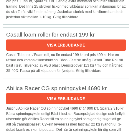
ord.pris 1 199 kr, Spara 507 kr. Ger dig extra motstånd och intensifierar din
träning. Det finns 25 stycken fickor med viktpåsar som kan avlägsnas för att
du ska få rätt vikt för din träning. Justerbar storlek med kardborreband och
justerbar vikt mellan 1-10 kg. Giltig tills vidare.
Casall foam-roller för endast 199 kr
VISA ERBJUDANDE
Casall Tube roll / Foam roll, nu för endast 199 kr ord.pris 499 kr. Har en
räfflad och kompakt konstruktion. Bäst-i-Test.se utsåg Casall Tube Roll till
bäst i test. Tillverkad av ABS plast. Densitet över 113 kg / m3 och hårdhet:
35-40D. Passa på att köpa den för fyndpris. Giltig tills vidare.
Abilica Racer CG spinningcykel 4690 kr
VISA ERBJUDANDE
Just nu Abilica Racer CG spinningcykel 4690 kr (7 000 kr). Spara 2 310 kr!
Bästa spinningcykeln enligt Bäst-i-test.se. Racerpräglad design och fartfyllt
utseende gör Abilica Racer till en spinningcykel som ger dig suget att ge
allt på träningspasset. Cykeln levereras med fastnav, 22 kg svänghjul, 3-
delad krank och kombipedalar. Det här är spinningcykeln för dig som vill