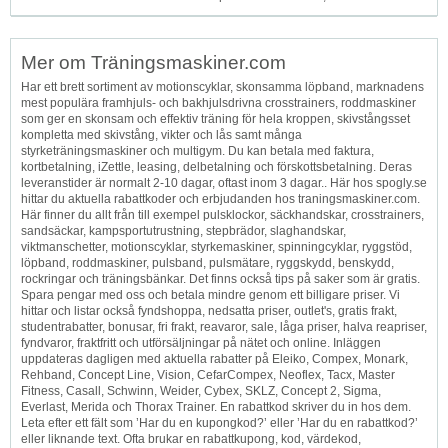
Mer om Träningsmaskiner.com
Har ett brett sortiment av motionscyklar, skonsamma löpband, marknadens
mest populära framhjuls- och bakhjulsdrivna crosstrainers, roddmaskiner
som ger en skonsam och effektiv träning för hela kroppen, skivstångsset
kompletta med skivstång, vikter och lås samt många
styrketräningsmaskiner och multigym. Du kan betala med faktura,
kortbetalning, iZettle, leasing, delbetalning och förskottsbetalning. Deras
leveranstider är normalt 2-10 dagar, oftast inom 3 dagar.. Här hos spogly.se
hittar du aktuella rabattkoder och erbjudanden hos traningsmaskiner.com.
Här finner du allt från till exempel pulsklockor, säckhandskar, crosstrainers,
sandsäckar, kampsportutrustning, stepbrädor, slaghandskar,
viktmanschetter, motionscyklar, styrkemaskiner, spinningcyklar, ryggstöd,
löpband, roddmaskiner, pulsband, pulsmätare, ryggskydd, benskydd,
rockringar och träningsbänkar. Det finns också tips på saker som är gratis.
Spara pengar med oss och betala mindre genom ett billigare priser. Vi
hittar och listar också fyndshoppa, nedsatta priser, outlet's, gratis frakt,
studentrabatter, bonusar, fri frakt, reavaror, sale, låga priser, halva reapriser,
fyndvaror, fraktfritt och utförsäljningar på nätet och online. Inläggen
uppdateras dagligen med aktuella rabatter på Eleiko, Compex, Monark,
Rehband, Concept Line, Vision, CefarCompex, Neoflex, Tacx, Master
Fitness, Casall, Schwinn, Weider, Cybex, SKLZ, Concept 2, Sigma,
Everlast, Merida och Thorax Trainer. En rabattkod skriver du in hos dem.
Leta efter ett fält som ’Har du en kupongkod?’ eller ’Har du en rabattkod?’
eller liknande text. Ofta brukar en rabattkupong, kod, värdekod,