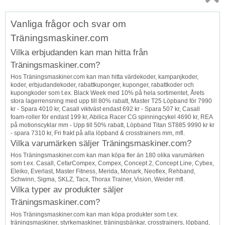
Topp
Vanliga frågor och svar om
↑
Träningsmaskiner.com
Vilka erbjudanden kan man hitta från
Träningsmaskiner.com?
Hos Träningsmaskiner.com kan man hitta värdekoder, kampanjkoder,
koder, erbjudandekoder, rabattkuponger, kuponger, rabattkoder och
kupongkoder som t.ex. Black Week med 10% på hela sortimentet, Årets
stora lagerrensning med upp till 80% rabatt, Master T25 Löpband för 7990
kr - Spara 4010 kr, Casall viktväst endast 692 kr - Spara 507 kr, Casall
foam-roller för endast 199 kr, Abilica Racer CG spinningcykel 4690 kr, REA
på motionscyklar mm - Upp till 50% rabatt, Löpband Titan ST885 9990 kr kr
- spara 7310 kr, Fri frakt på alla löpband & crosstrainers mm, mfl.
Vilka varumärken säljer Träningsmaskiner.com?
Hos Träningsmaskiner.com kan man köpa fler än 180 olika varumärken
som t.ex. Casall, CefarCompex, Compex, Concept 2, Concept Line, Cybex,
Eleiko, Everlast, Master Fitness, Merida, Monark, Neoflex, Rehband,
Schwinn, Sigma, SKLZ, Tacx, Thorax Trainer, Vision, Weider mfl.
Vilka typer av produkter säljer
Träningsmaskiner.com?
Hos Träningsmaskiner.com kan man köpa produkter som t.ex.
träningsmaskiner, styrkemaskiner, träningsbänkar, crosstrainers, löpband,