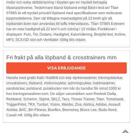
motor och extra stötdämpning i löpytan ger en mycket behaglig
löparupplevelse. Testvinnare bland löpband enligt Bäst-i-test.se! Titan
ST885 är ett mycket prisvärt löpband med specifikationer som motsvarar
toppmodellerna. Den väl tilltagna maxhastighet på 22 km/h gör att
löpbandet även kan användas till tuffa intervallpass. Titan ST885 Extreem
har en max hastighet på 22 km/ h och lutning i 15 nivåer. Funktioner i
displayen: Puls, Tid, Distans, Hastighet, Kaloriräkning, Bodyfat test, Incline,
MP3, SC/USD slot och Ventilator. Giltig tills vidare.
Fri frakt på alla löpband & crosstrainers mm
VISA ERBJUDANDE
Handla med gratis frakt / fraktfritt och köp styrkemaskiner, träningsbänkar,
crosstrainers, löpband, motionscyklar, spinningcyklar, roddmaskiner,
sandsäckar, pulsband, pulsklockor mm när du handlar för minst 1000 kr
hos traningsmaskiner.com. De säljer varumärken som Reebok Delta,
Rehband, Schwinn, Sigma, SKLZ, Tacx, Thorax Trainer, Titan, Tomahawk,
TriggerPoint, TRX, Tunturi, Vision, Weider, Ziva, Abilica, Adidas, Assault
Airbike, BAC, BH Fitness, Bowflex, Bremshey, Bruce Lee, Budo-Nord,
Casall mfl. Giltig tills vidare.