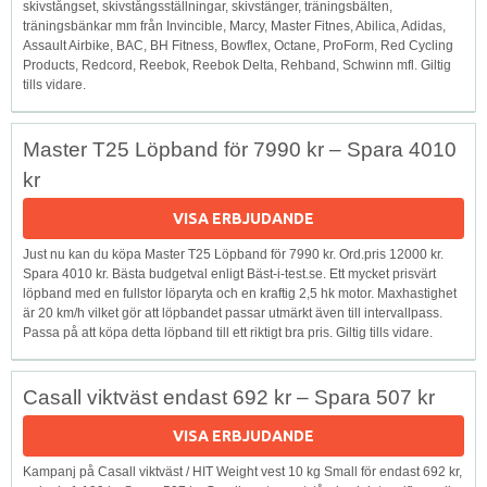
skivstångset, skivstångsställningar, skivstänger, träningsbälten,
träningsbänkar mm från Invincible, Marcy, Master Fitnes, Abilica, Adidas,
Assault Airbike, BAC, BH Fitness, Bowflex, Octane, ProForm, Red Cycling
Products, Redcord, Reebok, Reebok Delta, Rehband, Schwinn mfl. Giltig
tills vidare.
Master T25 Löpband för 7990 kr – Spara 4010
kr
VISA ERBJUDANDE
Just nu kan du köpa Master T25 Löpband för 7990 kr. Ord.pris 12000 kr.
Spara 4010 kr. Bästa budgetval enligt Bäst-i-test.se. Ett mycket prisvärt
löpband med en fullstor löparyta och en kraftig 2,5 hk motor. Maxhastighet
är 20 km/h vilket gör att löpbandet passar utmärkt även till intervallpass.
Passa på att köpa detta löpband till ett riktigt bra pris. Giltig tills vidare.
Casall viktväst endast 692 kr – Spara 507 kr
VISA ERBJUDANDE
Kampanj på Casall viktväst / HIT Weight vest 10 kg Small för endast 692 kr,