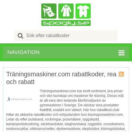
Search
for:
NAVIGATION
Träningsmaskiner.com rabattkoder, rea
och rabatt
Butik
RSS
Träningsmaskiner.com har brett sortiment, bra priser
och stor kunskap om maskiner för träning. Deras mål
är att vara den ledande återförsäljaren av
gymmaskiner i Sverige. De skickar sina produkter
fraktfritt, snabbt och säkert. Här hos rabattkod.club
hittar du aktuella rabattkoder och erbjudanden hos traningsmaskiner.com.
Letar du efter pulsband, rockringar, pulsmätare, ryggskydd,
kampsportutrustning, säckhandskar, slaghandskar, ryggstöd, crosstrainers,
motionscyklar, viktmanschetter, styrkemaskiner, stepbrädor, träningsbänkar,