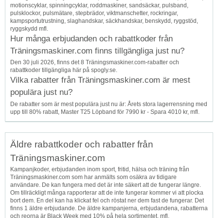
motionscyklar, spinningcyklar, roddmaskiner, sandsäckar, pulsband,
pulsklockor, pulsmätare, stepbrädor, viktmanschetter, rockringar,
kampsportutrustning, slaghandskar, säckhandskar, benskydd, ryggstöd,
ryggskydd mfl.
Hur många erbjudanden och rabattkoder från
Träningsmaskiner.com finns tillgängliga just nu?
Den 30 juli 2026, finns det 8 Träningsmaskiner.com-rabatter och
rabattkoder tillgängliga här på spogly.se.
Vilka rabatter från Träningsmaskiner.com är mest
populära just nu?
De rabatter som är mest populära just nu är: Årets stora lagerrensning med
upp till 80% rabatt, Master T25 Löpband för 7990 kr - Spara 4010 kr, mfl.
Äldre rabattkoder och rabatter från
Träningsmaskiner.com
Kampanjkoder, erbjudanden inom sport, fritid, hälsa och träning från
Träningsmaskiner.com som har anmälts som osäkra av tidigare
användare. De kan fungera med det är inte säkert att de fungerar längre.
Om tillräckligt många rapporterar att de inte fungerar kommer vi att plocka
bort dem. En del kan ha klickat fel och röstat ner dem fast de fungerar. Det
finns 1 äldre erbjudande. De äldre kampanjerna, erbjudandena, rabatterna
och reorna är Black Week med 10% på hela sortimentet, mfl.