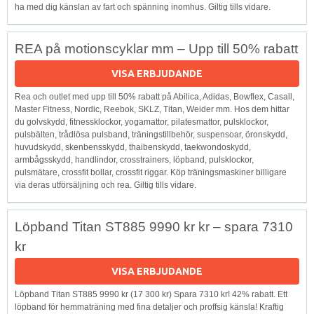
ha med dig känslan av fart och spänning inomhus. Giltig tills vidare.
REA på motionscyklar mm – Upp till 50% rabatt
VISA ERBJUDANDE
Rea och outlet med upp till 50% rabatt på Abilica, Adidas, Bowflex, Casall,
Master Fitness, Nordic, Reebok, SKLZ, Titan, Weider mm. Hos dem hittar
du golvskydd, fitnessklockor, yogamattor, pilatesmattor, pulsklockor,
pulsbälten, trådlösa pulsband, träningstillbehör, suspensoar, öronskydd,
huvudskydd, skenbensskydd, thaibenskydd, taekwondoskydd,
armbågsskydd, handlindor, crosstrainers, löpband, pulsklockor,
pulsmätare, crossfit bollar, crossfit riggar. Köp träningsmaskiner billigare
via deras utförsäljning och rea. Giltig tills vidare.
Löpband Titan ST885 9990 kr kr – spara 7310
kr
VISA ERBJUDANDE
Löpband Titan ST885 9990 kr (17 300 kr) Spara 7310 kr! 42% rabatt. Ett
löpband för hemmaträning med fina detaljer och proffsig känsla! Kraftig