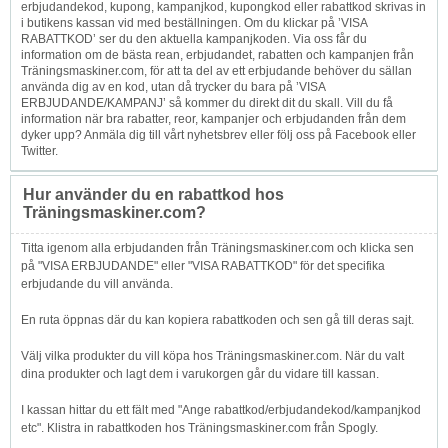
erbjudandekod, kupong, kampanjkod, kupongkod eller rabattkod skrivas in
i butikens kassan vid med beställningen. Om du klickar på ’VISA
RABATTKOD’ ser du den aktuella kampanjkoden. Via oss får du
information om de bästa rean, erbjudandet, rabatten och kampanjen från
Träningsmaskiner.com, för att ta del av ett erbjudande behöver du sällan
använda dig av en kod, utan då trycker du bara på ’VISA
ERBJUDANDE/KAMPANJ’ så kommer du direkt dit du skall. Vill du få
information när bra rabatter, reor, kampanjer och erbjudanden från dem
dyker upp? Anmäla dig till vårt nyhetsbrev eller följ oss på Facebook eller
Twitter.
Hur använder du en rabattkod hos
Träningsmaskiner.com?
Titta igenom alla erbjudanden från Träningsmaskiner.com och klicka sen
på "VISA ERBJUDANDE" eller "VISA RABATTKOD" för det specifika
erbjudande du vill använda.
En ruta öppnas där du kan kopiera rabattkoden och sen gå till deras sajt.
Välj vilka produkter du vill köpa hos Träningsmaskiner.com. När du valt
dina produkter och lagt dem i varukorgen går du vidare till kassan.
I kassan hittar du ett fält med "Ange rabattkod/erbjudandekod/kampanjkod
etc". Klistra in rabattkoden hos Träningsmaskiner.com från Spogly.