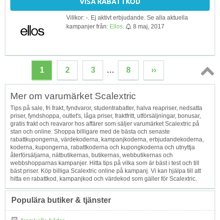
VISA RABATTKOD
Villkor: -. Ej aktivt erbjudande. Se alla aktuella
kampanjer från:
Ellos
.
8 maj, 2017
1
2
3
…
8
››
Topp
Mer om varumärket Scalextric
↑
Tips på sale, fri frakt, fyndvaror, studentrabatter, halva reapriser, nedsatta
priser, fyndshoppa, outlet's, låga priser, fraktfritt, utförsäljningar, bonusar,
gratis frakt och reavaror hos affärer som säljer varumärket Scalextric på
stan och online. Shoppa billigare med de bästa och senaste
rabattkupongerna, värdekoderna, kampanjkoderna, erbjudandekoderna,
koderna, kupongerna, rabattkoderna och kupongkoderna och utnyttja
återförsäljarna, nätbutikernas, butikernas, webbutikernas och
webbshopparnas kampanjer. Hitta tips på vilka som är bäst i test och till
bäst priser. Köp billiga Scalextric online på kampanj. Vi kan hjälpa till att
hitta en rabattkod, kampanjkod och värdekod som gäller för Scalextric.
Populära butiker & tjänster