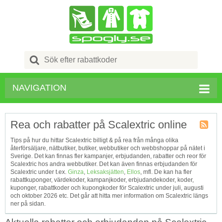
Search
for:
NAVIGATION
Rea och rabatter på Scalextric online
Kupong
Tips på hur du hittar Scalextric billigt & på rea från många olika
Tagg
återförsäljare, nätbutiker, butiker, webbutiker och webbshoppar på nätet i
RSS
Sverige. Det kan finnas fler kampanjer, erbjudanden, rabatter och reor för
Scalextric hos andra webbutiker. Det kan även finnas erbjudanden för
Scalextric under t.ex.
Ginza
,
Leksaksjätten
,
Ellos
, mfl. De kan ha fler
rabattkuponger, värdekoder, kampanjkoder, erbjudandekoder, koder,
kuponger, rabattkoder och kupongkoder för Scalextric under juli, augusti
och oktober 2026 etc. Det går att hitta mer information om Scalextric längs
ner på sidan.