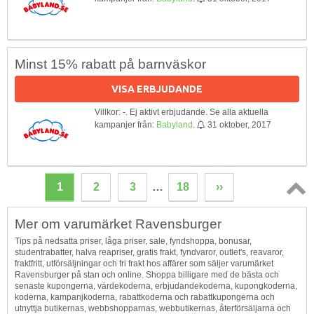
Minst 15% rabatt på barnväskor
VISA ERBJUDANDE
Villkor: -. Ej aktivt erbjudande. Se alla aktuella
kampanjer från:
Babyland
.
31 oktober, 2017
1
2
3
…
18
››
Topp
Mer om varumärket Ravensburger
↑
Tips på nedsatta priser, låga priser, sale, fyndshoppa, bonusar,
studentrabatter, halva reapriser, gratis frakt, fyndvaror, outlet's, reavaror,
fraktfritt, utförsäljningar och fri frakt hos affärer som säljer varumärket
Ravensburger på stan och online. Shoppa billigare med de bästa och
senaste kupongerna, värdekoderna, erbjudandekoderna, kupongkoderna,
koderna, kampanjkoderna, rabattkoderna och rabattkupongerna och
utnyttja butikernas, webbshopparnas, webbutikernas, återförsäljarna och