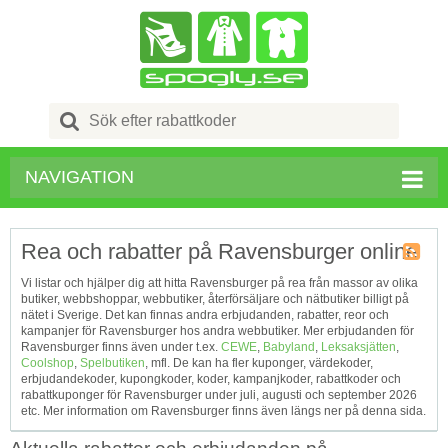
Search
for:
NAVIGATION
Rea och rabatter på Ravensburger online
Kupong
Vi listar och hjälper dig att hitta Ravensburger på rea från massor av olika
Tagg
butiker, webbshoppar, webbutiker, återförsäljare och nätbutiker billigt på
RSS
nätet i Sverige. Det kan finnas andra erbjudanden, rabatter, reor och
kampanjer för Ravensburger hos andra webbutiker. Mer erbjudanden för
Ravensburger finns även under t.ex.
CEWE
,
Babyland
,
Leksaksjätten
,
Coolshop
,
Spelbutiken
, mfl. De kan ha fler kuponger, värdekoder,
erbjudandekoder, kupongkoder, koder, kampanjkoder, rabattkoder och
rabattkuponger för Ravensburger under juli, augusti och september 2026
etc. Mer information om Ravensburger finns även längs ner på denna sida.