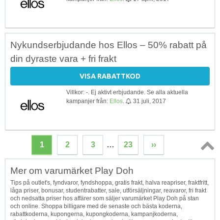
Nykundserbjudande hos Ellos – 50% rabatt på
din dyraste vara + fri frakt
VISA RABATTKOD
Villkor: -. Ej aktivt erbjudande. Se alla aktuella
kampanjer från:
Ellos
.
31 juli, 2017
1
2
3
…
23
››
Topp
Mer om varumärket Play Doh
↑
Tips på outlet's, fyndvaror, fyndshoppa, gratis frakt, halva reapriser, fraktfritt,
låga priser, bonusar, studentrabatter, sale, utförsäljningar, reavaror, fri frakt
och nedsatta priser hos affärer som säljer varumärket Play Doh på stan
och online. Shoppa billigare med de senaste och bästa koderna,
rabattkoderna, kupongerna, kupongkoderna, kampanjkoderna,