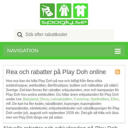
Search
for:
NAVIGATION
Rea och rabatter på Play Doh online
Kupong
Hos oss kan du hitta Play Doh på rea och billigt från flera olika
Tagg
webbshoppar, webbutiker, återförsäljare, butiker och nätbutiker på nätet i
RSS
Sverige. Det kan finnas fler rabatter, erbjudanden, reor och kampanjer för
Play Doh hos andra webbutiker. Du hittar även erbjudanden för Play Doh
under t.ex.
Babyland
,
Ginza
,
Leksaksjätten
,
Coolshop
,
Spelbutiken
,
Ellos
,
mfl. De kan ha fler koder, rabattkoder, kuponger, kupongkoder,
kampanjkoder, värdekoder, erbjudandekoder och rabattkuponger för Play
Doh under juli, augusti och september 2026 etc. Det går att hitta och läsa
mer om Play Doh längs ner på sidan.