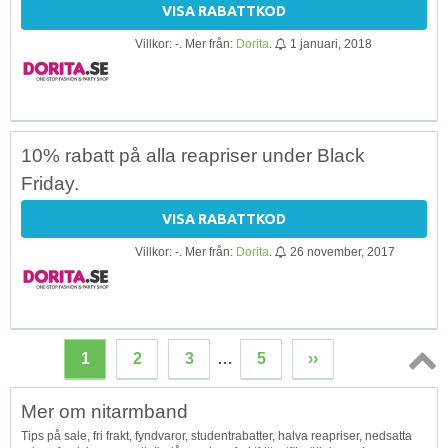
VISA RABATTKOD
Villkor: -. Mer från:
Dorita
.
1 januari, 2018
10% rabatt på alla reapriser under Black
Friday.
VISA RABATTKOD
Villkor: -. Mer från:
Dorita
.
26 november, 2017
1
2
3
…
5
››
Topp
Mer om nitarmband
↑
Tips på sale, fri frakt, fyndvaror, studentrabatter, halva reapriser, nedsatta