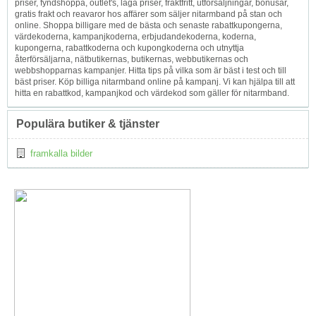
priser, fyndshoppa, outlet's, låga priser, fraktfritt, utförsäljningar, bonusar,
gratis frakt och reavaror hos affärer som säljer nitarmband på stan och
online. Shoppa billigare med de bästa och senaste rabattkupongerna,
värdekoderna, kampanjkoderna, erbjudandekoderna, koderna,
kupongerna, rabattkoderna och kupongkoderna och utnyttja
återförsäljarna, nätbutikernas, butikernas, webbutikernas och
webbshopparnas kampanjer. Hitta tips på vilka som är bäst i test och till
bäst priser. Köp billiga nitarmband online på kampanj. Vi kan hjälpa till att
hitta en rabattkod, kampanjkod och värdekod som gäller för nitarmband.
Populära butiker & tjänster
framkalla bilder