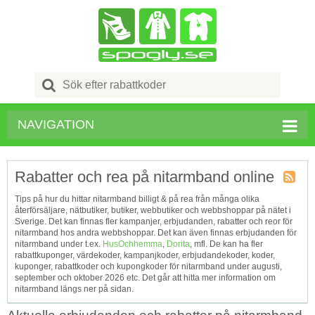
Search
for:
NAVIGATION
Rabatter och rea på nitarmband online
Kupong
Tips på hur du hittar nitarmband billigt & på rea från många olika
Tagg
återförsäljare, nätbutiker, butiker, webbutiker och webbshoppar på nätet i
RSS
Sverige. Det kan finnas fler kampanjer, erbjudanden, rabatter och reor för
nitarmband hos andra webbshoppar. Det kan även finnas erbjudanden för
nitarmband under t.ex.
HusOchhemma
,
Dorita
, mfl. De kan ha fler
rabattkuponger, värdekoder, kampanjkoder, erbjudandekoder, koder,
kuponger, rabattkoder och kupongkoder för nitarmband under augusti,
september och oktober 2026 etc. Det går att hitta mer information om
nitarmband längs ner på sidan.