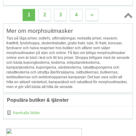
1
2
3
4
››
Topp
Mer om morphsuitmasker
↑
Tips på låga priser, outlet's, utförsäljningar, nedsatta priser, reavaror,
fraktfritt, fyndshoppa, studentrabatter, gratis frakt, sale, fri frakt, bonusar,
fyndvaror och halva reapriser hos butiker och affärer som säljer
morphsuitmasker på stan och online. Få tips om billiga morphsuitmasker
online som är bäst i test och till bra priser. Shoppa billigare med de senaste
och bästa kupongkoderna, koderna, erbjudandekoderna,
kampanjkoderna, kupongerna, värdekoderna, rabattkupongerna och
rabattkoderna och utnyttja återförsäljarna, nätbutikernas, butikernas,
webbutikernas och webbshopparnas kampanjer. Det kan vara svårt att
hitta en aktuell värdekod, kampanjkod och rabattkod för morphsuitmasker,
men vi gör vårt bästa att hitta de senaste.
Populära butiker & tjänster
framkalla bilder