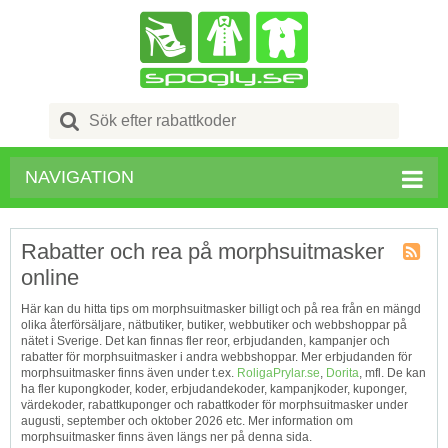
Search
for:
NAVIGATION
Rabatter och rea på morphsuitmasker
online
Kupong
Tagg
Här kan du hitta tips om morphsuitmasker billigt och på rea från en mängd
RSS
olika återförsäljare, nätbutiker, butiker, webbutiker och webbshoppar på
nätet i Sverige. Det kan finnas fler reor, erbjudanden, kampanjer och
rabatter för morphsuitmasker i andra webbshoppar. Mer erbjudanden för
morphsuitmasker finns även under t.ex.
RoligaPrylar.se
,
Dorita
, mfl. De kan
ha fler kupongkoder, koder, erbjudandekoder, kampanjkoder, kuponger,
värdekoder, rabattkuponger och rabattkoder för morphsuitmasker under
augusti, september och oktober 2026 etc. Mer information om
morphsuitmasker finns även längs ner på denna sida.