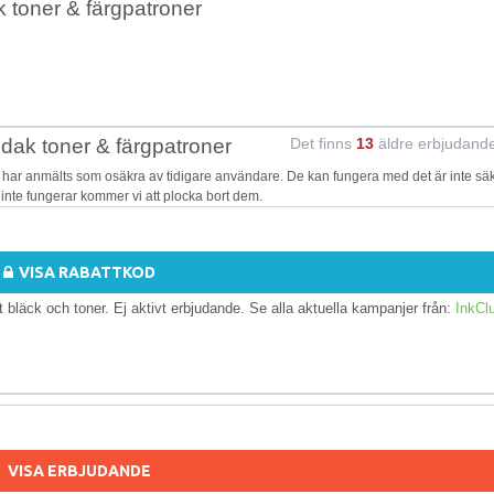
 toner & färgpatroner
dak toner & färgpatroner
Det finns
13
äldre erbjudand
har anmälts som osäkra av tidigare användare. De kan fungera med det är inte säk
e inte fungerar kommer vi att plocka bort dem.
VISA RABATTKOD
t bläck och toner. Ej aktivt erbjudande. Se alla aktuella kampanjer från:
InkCl
!
VISA ERBJUDANDE