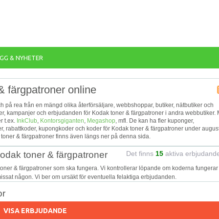
GG & NYHETER
& färgpatroner online
och på rea från en mängd olika återförsäljare, webbshoppar, butiker, nätbutiker och
atter, kampanjer och erbjudanden för Kodak toner & färgpatroner i andra webbutiker.
r t.ex.
InkClub
,
Kontorsgiganten
,
Megashop
, mfl. De kan ha fler kuponger,
, rabattkoder, kupongkoder och koder för Kodak toner & färgpatroner under august
oner & färgpatroner finns även längs ner på denna sida.
odak toner & färgpatroner
Det finns
15
aktiva erbjudand
toner & färgpatroner som ska fungera. Vi kontrollerar löpande om koderna fungera
 missat någon. Vi ber om ursäkt för eventuella felaktiga erbjudanden.
or
VISA ERBJUDANDE