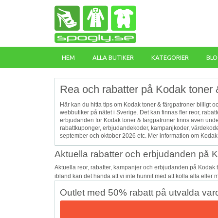
HEM
ALLA BUTIKER
KATEGORIER
BLO
Rea och rabatter på Kodak toner 
Här kan du hitta tips om Kodak toner & färgpatroner billigt 
webbutiker på nätet i Sverige. Det kan finnas fler reor, rab
erbjudanden för Kodak toner & färgpatroner finns även unde
rabattkuponger, erbjudandekoder, kampanjkoder, värdekoder
september och oktober 2026 etc. Mer information om Kodak t
Aktuella rabatter och erbjudanden på K
Aktuella reor, rabatter, kampanjer och erbjudanden på Kodak 
ibland kan det hända att vi inte hunnit med att kolla alla eller
Outlet med 50% rabatt på utvalda var