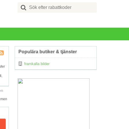
Search
for:
Populära butiker & tjänster
Kupong
framkalla bilder
Tagg
 Mer
RSS
i,
en
r men