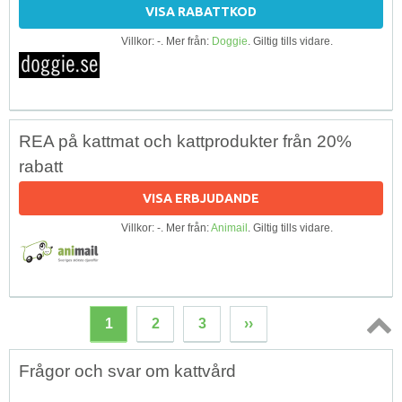
VISA RABATTKOD
Villkor: -. Mer från:
Doggie
. Giltig tills vidare.
REA på kattmat och kattprodukter från 20%
rabatt
VISA ERBJUDANDE
Villkor: -. Mer från:
Animail
. Giltig tills vidare.
1
2
3
››
Topp
Frågor och svar om kattvård
↑