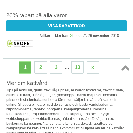
20% rabatt på alla varor
VISA RABATTKOD
Villkor: -. Mer från:
Shopet
.
26 november, 2018
1
2
3
…
13
››
Topp
Mer om kattvård
↑
Tips på bonusar, gratis frakt, låga priser, reavaror, fyndvaror, fraktfritt, sale,
outlet's, fri frakt, utförsäljningar, fyndshoppa, halva reapriser, nedsatta
priser och studentrabatter hos affärer som säljer kattvård på stan och
online. Shoppa billigare med de senaste och bästa värdekoderna,
kupongkoderna, rabattkupongerna, kampanjkoderna, koderna,
rabattkoderna, erbjudandekoderna och kupongerna och utnyttja
webbshopparnas, webbutikernas, nätbutikernas, återförsäljarna och
butikernas kampanjer. När du letar efter en värdekod, rabattkod och
kampanjkod för kattvård så har du kommit rätt. Vi tipsar om billiga kattvård
online som är bäst i test och till bra priser.