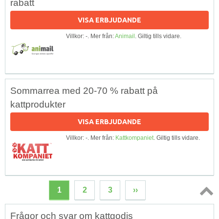
rabatt
VISA ERBJUDANDE
Villkor: -. Mer från:
Animail
. Giltig tills vidare.
Sommarrea med 20-70 % rabatt på
kattprodukter
VISA ERBJUDANDE
Villkor: -. Mer från:
Kattkompaniet
. Giltig tills vidare.
1
2
3
››
Topp
Frågor och svar om kattgodis
↑