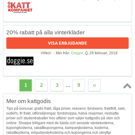
20% rabatt på alla vinterkläder
VISA ERBJUDANDE
Villkor: -. Mer från:
Doggie
.
28 februari, 2018
1
2
3
…
9
››
Topp
Mer om kattgodis
↑
Tips på bonusar, gratis frakt, låga priser, reavaror, fyndvaror, fraktfritt, sale,
outlet's, fri frakt, utförsäljningar, fyndshoppa, halva reapriser, nedsatta
priser och studentrabatter hos affärer som säljer kattgodis på stan och
online. Shoppa billigare med de bästa och senaste värdekoderna,
kupongkoderna, rabattkupongerna, kampanjkoderna, koderna,
rabattkoderna, erbjudandekoderna och kupongerna och utnyttja