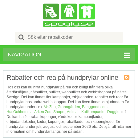
Search
for:
NAVIGATION
Rabatter och rea på hundprylar online
Kupong
Hos oss kan du hitta hundprylar på rea och billigt från flera olika
Tagg
återförsäljare, nätbutiker, butiker, webbutiker och webbshoppar på nätet i
RSS
Sverige. Det kan finnas fler kampanjer, erbjudanden, rabatter och reor för
hundprylar hos andra webbshoppar. Det kan även finnas erbjudanden för
hundprylar under t.ex.
VetZoo
,
Granngården
,
Banggood.com
,
HusOchhemma
,
Arken Zoo
,
Shopet
,
Animail
,
Kattkompaniet
,
Doggie
, mfl.
De kan ha fler rabattkuponger, värdekoder, kampanjkoder,
erbjudandekoder, koder, kuponger, rabattkoder och kupongkoder för
hundprylar under juli, augusti och september 2026 etc. Det går att hitta mer
information om hundprylar längs ner på sidan.