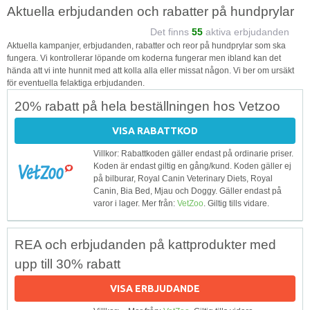
Aktuella erbjudanden och rabatter på hundprylar
Det finns
55
aktiva erbjudanden
Aktuella kampanjer, erbjudanden, rabatter och reor på hundprylar som ska
fungera. Vi kontrollerar löpande om koderna fungerar men ibland kan det
hända att vi inte hunnit med att kolla alla eller missat någon. Vi ber om ursäkt
för eventuella felaktiga erbjudanden.
20% rabatt på hela beställningen hos Vetzoo
VISA RABATTKOD
Villkor: Rabattkoden gäller endast på ordinarie priser.
Koden är endast giltig en gång/kund. Koden gäller ej
på bilburar, Royal Canin Veterinary Diets, Royal
Canin, Bia Bed, Mjau och Doggy. Gäller endast på
varor i lager. Mer från:
VetZoo
. Giltig tills vidare.
REA och erbjudanden på kattprodukter med
upp till 30% rabatt
VISA ERBJUDANDE