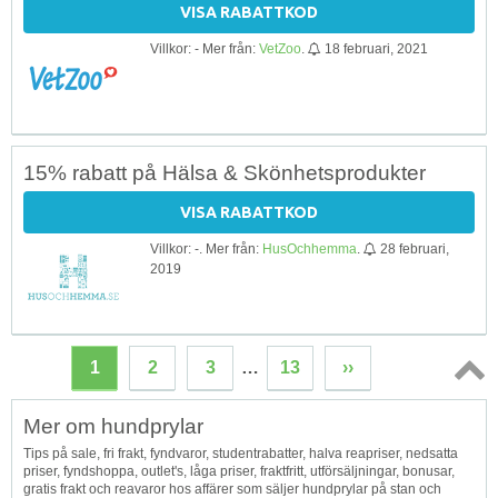
VISA RABATTKOD
Villkor: - Mer från:
VetZoo
.
18 februari, 2021
15% rabatt på Hälsa & Skönhetsprodukter
VISA RABATTKOD
Villkor: -. Mer från:
HusOchhemma
.
28 februari,
2019
1
2
3
…
13
››
Topp
Mer om hundprylar
↑
Tips på sale, fri frakt, fyndvaror, studentrabatter, halva reapriser, nedsatta
priser, fyndshoppa, outlet's, låga priser, fraktfritt, utförsäljningar, bonusar,
gratis frakt och reavaror hos affärer som säljer hundprylar på stan och