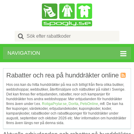
Search
for:
NAVIGATION
Rabatter och rea på hunddräkter online
Kupong
Hos oss kan du hitta hunddräkter på rea och billigt från flera olika butiker,
Tagg
webbshoppar, webbutiker, återförsäljare och nätbutiker på nätet i Sverige.
RSS
Det kan finnas fler erbjudanden, rabatter, reor och kampanjer för
hunddräkter hos andra webbshoppar. Mer erbjudanden för hunddräkter
finns även under t.ex.
RoligaPrylar.se
,
Dorita
,
PetsOnline
, mfl. De kan ha
fler kuponger, värdekoder, erbjudandekoder, kupongkoder, koder,
kampanjkoder, rabattkoder och rabattkuponger för hunddräkter under
augusti, september och oktober 2026 etc. Mer information om hunddräkter
finns även längs ner på denna sida.