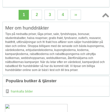
1
2
3
4
››
Topp
Mer om hunddräkter
↑
Tips på nedsatta priser, låga priser, sale, fyndshoppa, bonusar,
studentrabatter, halva reapriser, gratis frakt, fyndvaror, outlet's, reavaror,
fraktfritt, utförsäljningar och fri frakt hos affärer som säljer hunddräkter på
stan och online. Shoppa billigare med de senaste och bästa kupongerna,
värdekoderna, erbjudandekoderna, kupongkoderna, koderna,
kampanjkoderna, rabattkoderna och rabattkupongerna och utnyttja
butikernas, webbshopparnas, webbutikernas, återförsäljarna och
nätbutikernas kampanjer. När du letar efter en värdekod, kampanjkod och
rabattkod för hunddräkter så har du kommit rätt. Vi tipsar om billiga
hunddräkter online som är bäst i test och till bra priser.
Populära butiker & tjänster
framkalla bilder