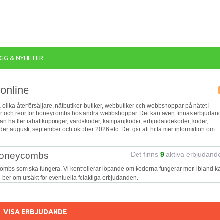
GG & NYHETER
online
 olika återförsäljare, nätbutiker, butiker, webbutiker och webbshoppar på nätet i
tter och reor för honeycombs hos andra webbshoppar. Det kan även finnas erbjuda
 kan ha fler rabattkuponger, värdekoder, kampanjkoder, erbjudandekoder, koder,
 augusti, september och oktober 2026 etc. Det går att hitta mer information om
 honeycombs
Det finns
9
aktiva erbjudand
combs som ska fungera. Vi kontrollerar löpande om koderna fungerar men ibland k
Vi ber om ursäkt för eventuella felaktiga erbjudanden.
VISA ERBJUDANDE