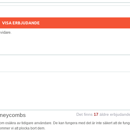
VISA ERBJUDANDE
s vidare.
honeycombs
Det finns
17
äldre erbjudand
osäkra av tidigare användare. De kan fungera med det är inte säkert att de fung
kommer vi att plocka bort dem.