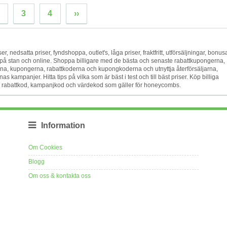
3
4
››
er, nedsatta priser, fyndshoppa, outlet's, låga priser, fraktfritt, utförsäljningar, bonusa
s på stan och online. Shoppa billigare med de bästa och senaste rabattkupongerna,
, kupongerna, rabattkoderna och kupongkoderna och utnyttja återförsäljarna,
ampanjer. Hitta tips på vilka som är bäst i test och till bäst priser. Köp billiga
 en rabattkod, kampanjkod och värdekod som gäller för honeycombs.
Information
Om Cookies
Blogg
Om oss & kontakta oss