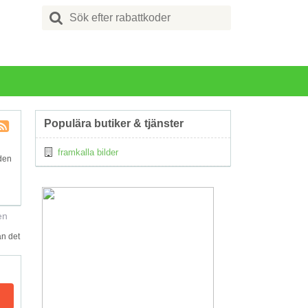
Search
for:
Populära butiker & tjänster
Kupong
framkalla bilder
Tagg
nden
RSS
en
an det