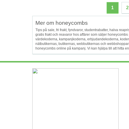
1
2
Mer om honeycombs
Tips på sale, fri frakt, fyndvaror, studentrabatter, halva reapris
gratis frakt och reavaror hos affärer som säljer honeycomb
värdekoderna, kampanjkoderna, erbjudandekoderna, koderna
nätbutikernas, butikernas, webbutikernas och webbshopparnas k
honeycombs online på kampanj. Vi kan hjälpa till att hitta