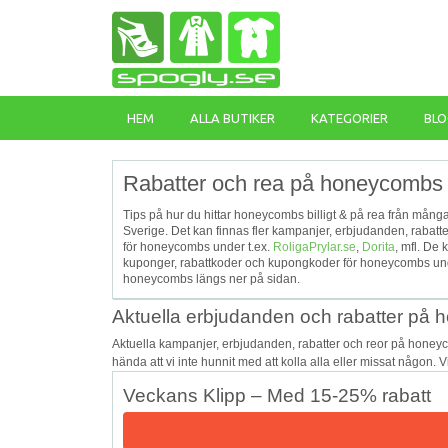
HEM
ALLA BUTIKER
KATEGORIER
BLO
Rabatter och rea på honeycombs 
Tips på hur du hittar honeycombs billigt & på rea från många
Sverige. Det kan finnas fler kampanjer, erbjudanden, raba
för honeycombs under t.ex.
RoligaPrylar.se
,
Dorita
, mfl. De
kuponger, rabattkoder och kupongkoder för honeycombs under
honeycombs längs ner på sidan.
Aktuella erbjudanden och rabatter på
Aktuella kampanjer, erbjudanden, rabatter och reor på honey
hända att vi inte hunnit med att kolla alla eller missat någon. 
Veckans Klipp – Med 15-25% rabatt