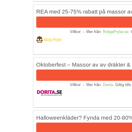
REA med 25-75% rabatt på massor av
Villkor: -. Mer från:
RoligaPrylar.se
. 
Oktoberfest – Massor av av dräkter & 
Villkor: -. Mer från:
Dorita
. Giltig till
Halloweenkläder? Fynda med 20-80%