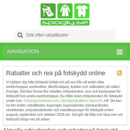
Search
for:
NAVIGATION
Rabatter och rea på fotskydd online
Kupong
Vi hjälper dig hitta fotskydd billigt och på rea från att antal olika
Tagg
webbshoppar, webbutiker, återförsäljare, butiker och nätbutiker på nätet i
RSS
Sverige. Det kan finnas fler rabatter, erbjudanden, reor och kampanjer för
fotskydd hos andra webbshoppar. Du hittar även erbjudanden för fotskydd
under t.ex.
Träningsmaskiner.com
,
Sportgymbutiken
,
Apuls24
, mfl. De kan
ha fler koder, rabattkoder, kuponger, kupongkoder, kampanjkoder,
värdekoder, erbjudandekoder och rabattkuponger för fotskydd under
augusti, september och oktober 2026 etc. Det går att hitta och läsa mer om
fotskydd längs ner på sidan.