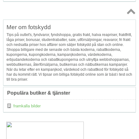
Topp
Mer om fotskydd
↑
Tips på outlet's, fyndvaror, fyndshoppa, gratis frakt, halva reapriser, fraktfritt,
låga priser, bonusar, studentrabatter, sale, utförsäljningar, reavaror, fri frakt
och nedsatta priser hos affärer som säljer fotskydd på stan och online.
Shoppa billigare med de senaste och bästa koderna, rabattkoderna,
kupongerna, kupongkoderna, kampanjkoderna, värdekoderna,
erbjudandekoderna och rabattkupongerna och utnyttja webbshopparnas,
webbutikernas, återförsäljarna, butikernas och nätbutikernas kampanjer.
När du letar efter en kampanjkod, värdekod och rabattkod för fotskydd så
har du kommit rätt. Vi tipsar om billiga fotskydd online som är bäst i test och
till bra priser.
Populära butiker & tjänster
framkalla bilder