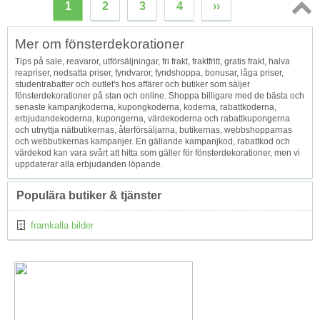
1
2
3
4
››
Topp
Mer om fönsterdekorationer
↑
Tips på sale, reavaror, utförsäljningar, fri frakt, fraktfritt, gratis frakt, halva
reapriser, nedsatta priser, fyndvaror, fyndshoppa, bonusar, låga priser,
studentrabatter och outlet's hos affärer och butiker som säljer
fönsterdekorationer på stan och online. Shoppa billigare med de bästa och
senaste kampanjkoderna, kupongkoderna, koderna, rabattkoderna,
erbjudandekoderna, kupongerna, värdekoderna och rabattkupongerna
och utnyttja nätbutikernas, återförsäljarna, butikernas, webbshopparnas
och webbutikernas kampanjer. En gällande kampanjkod, rabattkod och
värdekod kan vara svårt att hitta som gäller för fönsterdekorationer, men vi
uppdaterar alla erbjudanden löpande.
Populära butiker & tjänster
framkalla bilder