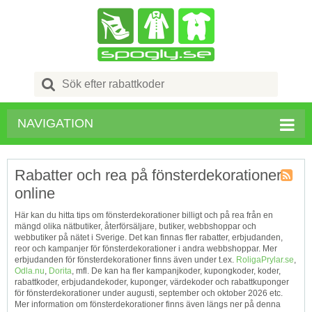
Search
for:
NAVIGATION
Rabatter och rea på fönsterdekorationer
online
Kupong
Tagg
Här kan du hitta tips om fönsterdekorationer billigt och på rea från en
RSS
mängd olika nätbutiker, återförsäljare, butiker, webbshoppar och
webbutiker på nätet i Sverige. Det kan finnas fler rabatter, erbjudanden,
reor och kampanjer för fönsterdekorationer i andra webbshoppar. Mer
erbjudanden för fönsterdekorationer finns även under t.ex.
RoligaPrylar.se
,
Odla.nu
,
Dorita
, mfl. De kan ha fler kampanjkoder, kupongkoder, koder,
rabattkoder, erbjudandekoder, kuponger, värdekoder och rabattkuponger
för fönsterdekorationer under augusti, september och oktober 2026 etc.
Mer information om fönsterdekorationer finns även längs ner på denna