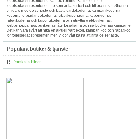
födelsedagspresenter på stan och online. Få tips om billiga
födelsedagspresenter online som är bäst i test och till bra priser. Shoppa
billigare med de senaste och bästa värdekoderna, kampanjkoderna,
koderna, erbjudandekoderna, rabattkupongerna, kupongerna,
rabattkoderna och kupongkoderna och utnyttja webbutikernas,
webbshopparnas, butikernas, återförsäljarna och nätbutikernas kampanjer.
Det kan vara svårt att hitta en aktuell värdekod, kampanjkod och rabattkod
för födelsedagspresenter, men vi gör vårt bästa att hitta de senaste.
Populära butiker & tjänster
framkalla bilder