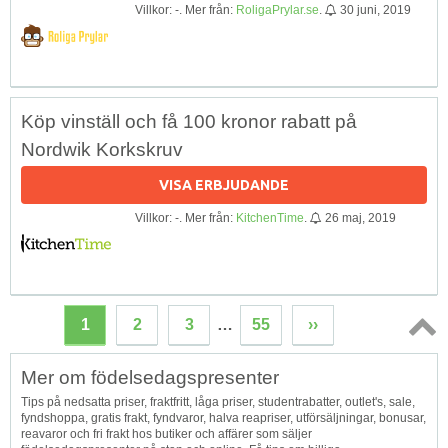
Villkor: -. Mer från:
RoligaPrylar.se
.
30 juni, 2019
Köp vinställ och få 100 kronor rabatt på
Nordwik Korkskruv
VISA ERBJUDANDE
Villkor: -. Mer från:
KitchenTime
.
26 maj, 2019
1
2
3
…
55
››
Topp
Mer om födelsedagspresenter
↑
Tips på nedsatta priser, fraktfritt, låga priser, studentrabatter, outlet's, sale,
fyndshoppa, gratis frakt, fyndvaror, halva reapriser, utförsäljningar, bonusar,
reavaror och fri frakt hos butiker och affärer som säljer