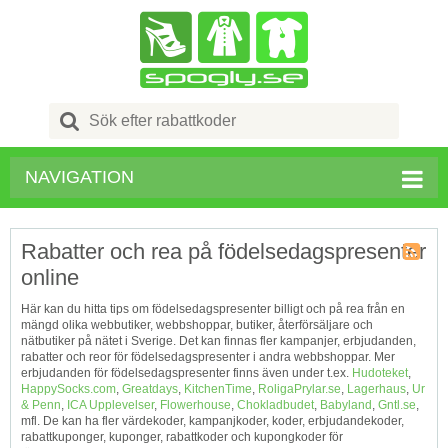
Search
for:
NAVIGATION
Rabatter och rea på födelsedagspresenter
online
Kupong
Tagg
Här kan du hitta tips om födelsedagspresenter billigt och på rea från en
RSS
mängd olika webbutiker, webbshoppar, butiker, återförsäljare och
nätbutiker på nätet i Sverige. Det kan finnas fler kampanjer, erbjudanden,
rabatter och reor för födelsedagspresenter i andra webbshoppar. Mer
erbjudanden för födelsedagspresenter finns även under t.ex.
Hudoteket
,
HappySocks.com
,
Greatdays
,
KitchenTime
,
RoligaPrylar.se
,
Lagerhaus
,
Ur
& Penn
,
ICA Upplevelser
,
Flowerhouse
,
Chokladbudet
,
Babyland
,
Gntl.se
,
mfl. De kan ha fler värdekoder, kampanjkoder, koder, erbjudandekoder,
rabattkuponger, kuponger, rabattkoder och kupongkoder för