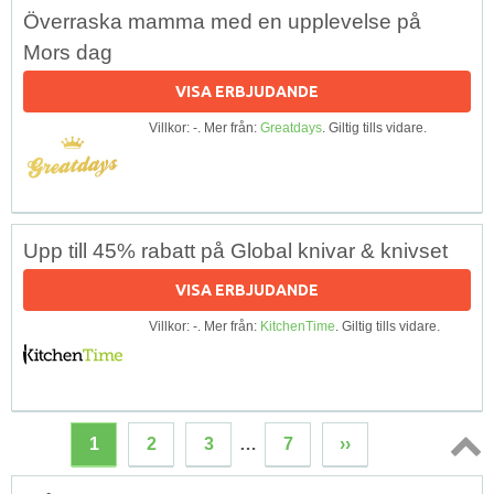
Överraska mamma med en upplevelse på
Mors dag
VISA ERBJUDANDE
Villkor: -. Mer från:
Greatdays
. Giltig tills vidare.
Upp till 45% rabatt på Global knivar & knivset
VISA ERBJUDANDE
Villkor: -. Mer från:
KitchenTime
. Giltig tills vidare.
1
2
3
…
7
››
Topp