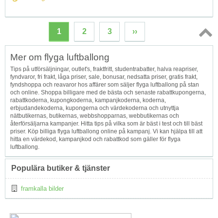
1
2
3
››
Topp
Mer om flyga luftballong
↑
Tips på utförsäljningar, outlet's, fraktfritt, studentrabatter, halva reapriser,
fyndvaror, fri frakt, låga priser, sale, bonusar, nedsatta priser, gratis frakt,
fyndshoppa och reavaror hos affärer som säljer flyga luftballong på stan
och online. Shoppa billigare med de bästa och senaste rabattkupongerna,
rabattkoderna, kupongkoderna, kampanjkoderna, koderna,
erbjudandekoderna, kupongerna och värdekoderna och utnyttja
nätbutikernas, butikernas, webbshopparnas, webbutikernas och
återförsäljarna kampanjer. Hitta tips på vilka som är bäst i test och till bäst
priser. Köp billiga flyga luftballong online på kampanj. Vi kan hjälpa till att
hitta en värdekod, kampanjkod och rabattkod som gäller för flyga
luftballong.
Populära butiker & tjänster
framkalla bilder