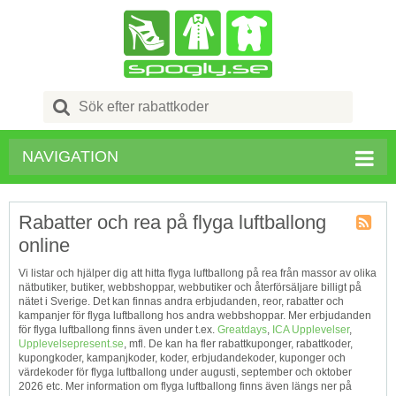
Search
for:
NAVIGATION
Rabatter och rea på flyga luftballong
online
Kupong
Tagg
Vi listar och hjälper dig att hitta flyga luftballong på rea från massor av olika
RSS
nätbutiker, butiker, webbshoppar, webbutiker och återförsäljare billigt på
nätet i Sverige. Det kan finnas andra erbjudanden, reor, rabatter och
kampanjer för flyga luftballong hos andra webbshoppar. Mer erbjudanden
för flyga luftballong finns även under t.ex.
Greatdays
,
ICA Upplevelser
,
Upplevelsepresent.se
, mfl. De kan ha fler rabattkuponger, rabattkoder,
kupongkoder, kampanjkoder, koder, erbjudandekoder, kuponger och
värdekoder för flyga luftballong under augusti, september och oktober
2026 etc. Mer information om flyga luftballong finns även längs ner på